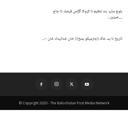
بلوچ سلہہ بند تنظیم تا کروکا گڑاس فیصلہ تا جاچ
__میرین...
تاریخ نا پنہ غاک (چارمیکو بشخ) | خان خدائیداد خان –...
© Copyright 2020 - The Balochistan Post Media Network