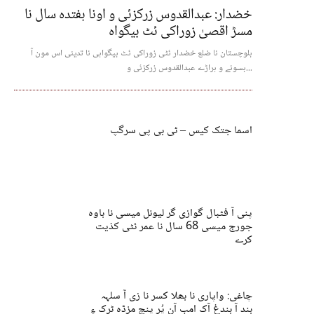
خضدار: عبدالقدوس زرکزئی و اونا ہفتدہ سال نا
مسڑ اقصیٰ زوراکی ئٹ بیگواہ
بلوچستان نا ضلع خضدار ئٹی زوراکی ئٹ بیگواہی نا تدینی اس مون آ
بسونے و ہراڑے عبدالقدوس زرکزئی و...
اسما جتک کیس – ٹی بی پی سرگپ
پنی آ فٹبال گوازی گر لیونل میسی نا باوہ
جورج میسی 68 سال نا عمر ئٹی کذیت
کرے
چاغی: واپاری نا بھلا کسر نا زی آ سلہہ
بند آ بندغ آک امب آن پُر پنچ مزڈہ ٹرک ءِ