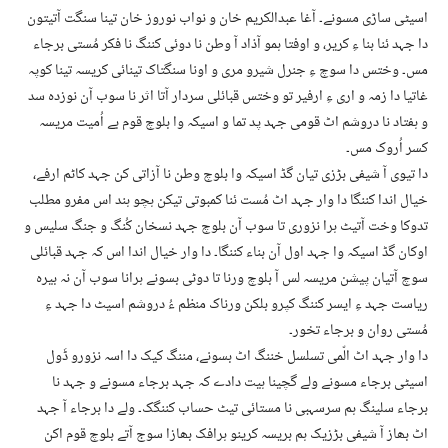
اسیٹی ساڑی مسونے۔ آغا عبدالکریم خان و نواب نوروز خان تینا سنگت آتیتون
دا جہد ئنا بنا ءِ کریر، و اوفتا ہمو آذاد آ وطن نا دوئی کننگ نا فکر مُستی برجاء
مس۔ وختس دا سوچ ءِ جنرل شیرو مری و اونا سنگتاک تینائی کریسہ تینا کوپہ
غاتیا دا زمہ و اری ءِ ارفیر تو وختس قبائلی سردار آتا اثر نا سوب آن نوزدہ سد
و ہفتاد نا دروشم اٹ قومی جہد پد تما و اسیکہ وا بلوچ قوم بے اُمیت مریسہ
کسر اُروک مس۔
دا تیوی آ شیفی بڑزی تیان گڈ اسیکہ وا بلوچ وطن نا آزاتی کن جہد کاٹم ارفے،
خیال اندا کننگا دا وار جہد اٹ مُست ئنا کمبوتی تیکن ہچو ہند اس مفرو مطلب
تدوکا وخت آتیٹ ہرا نزوری تا سوب آن بلوچ جہد نسخان کُنگ و جنگ سلیس و
اوکان گڈ اسیکہ وا جہد اول آن بناء کننگا۔ دا وار خیال اندا اس کہ جہد قبائلی
سوچ آتیان پیشن مریسہ لس آ بلوچ ورنا تا دوٹی بسونے ہرانا سوب آن نہ بیرہ
ریاست جہد ءِ ایسر کننگ کپرو بلکن ورناک منظم ءُ دروشم اسیٹ دا جہد ءِ
مُستی روان و برجاء تخور۔
دا وار جہد اٹ الّمی تسلسل خننگ اٹ بسونے، مننگ کیک دا اسہ نزورو ڈَول
اسیٹی برجاء مسونے ولے گچینا ہیت دادے کہ جہد برجاء مسونے و جہد نا
برجاء سلینگ ہم سرسہبی نا مستائی تیٹ حساب کننگک۔ ولے دا برجاء آ جہد
اٹ بھاز آ شیفی بڑزیک ہم بریسہ کرینو ہرافک بھازا سوج آتے بلوچ قوم اکن