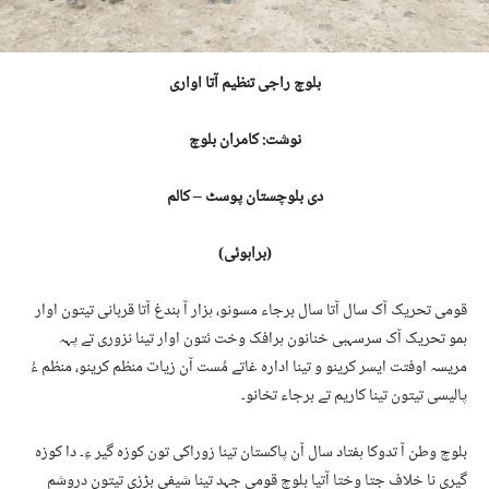
بلوچ راجی تنظیم آتا اواری
نوشت: کامران بلوچ
دی بلوچستان پوسٹ – کالم
(براہوئی)
قومی تحریک آک سال آتا سال برجاء مسونو، ہزار آ بندغ آتا قربانی تیتون اوار
ہمو تحریک آک سرسہبی خنانون ہرافک وخت ئتون اوار تینا نزوری تے پہہ
مریسہ اوفتت ایسر کرینو و تینا ادارہ غاتے مُست آن زیات منظم کرینو، منظم ءُ
پالیسی تیتون تینا کاریم تے برجاء تخانو۔
بلوچ وطن آ تدوکا ہفتاد سال آن پاکستان تینا زوراکی تون کوزہ گیر ءِ۔ دا کوزہ
گیری نا خلاف جتا وختا آتیا بلوچ قومی جہد تینا شیفی بڑزی تیتون دروشم