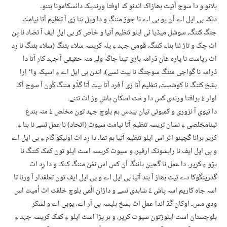
ہلانو و دا سوج آتیٹ بھازاک اندنو کہ اوفتا ورندیک دائسکامونا بتنو۔
دنکہ بی ایل اے آن یو بی اے نا جوڑ مننگ و دا ویل ئنا زی آ تنظیم آتا نیامٹ
جنگ کننگ، سوشل میڈیا ٹی ایلو تنظیم آتیا و خاص کر بی ایل ایف آ تضاد نا پِن
اٹ چک و تاڑ ئنا بناء کننگ، قومی جہد ءِ یلہ کریسہ سلاء بٹنگ (سلاء بٹنگ نا رِد
اٹ ریاست نا پارہ غان ڈرامہ بازی تینا جاگہ ولے منہ حقیقی آ جہد کار آتا دا
ڈرامہ نا گواچی مننگ سوچنگ نا ہیت ئسے)، اندن بی ایل اے ءِ اسیکہ وا‘ اِرا
بشخ کننگ نا کوشست، تنظیم آتا زی آ فرد آتا ہیت آتا گڈّو مننگ کُون آ سوج آک
اوار ءُ ہرافتا ورندی کس دا وخت اسکان پاش وڑ اٹ تتنے۔
دا تیوی آ نزوری و کمبوتی تیان بیدس ہم بلوچ جہد تون مخلص ءُ منہ بندغ
تینامخلصی ءِ نشان تریسہ تنظیم آتا نیامٹ سیوت (اتحاد) نا عمل ئسے نا بنا ءِ
کریر ہرانا گچینو اثر اس ایلو تنظیم آتیا ہم تما۔ دا رِد اٹ اولیکو گام ءِ بی ایل اے
و بی ایل ایف نا راہشونک ارفیر، و سیوت کریسہ اسٹ ایلو تون کمک کننگ نا
پڑو ءِ کریر۔ دا عمل نا گچین پاننگ آن کس اس نمّن مننگ کپک و دا رِد اٹ
گدرینگوکا دے تیٹ بھاز آ ہند آتیا بی ایل اے و بی ایل ایف تون تعلقدار آ ورنا تا
اسہ جاہ کاریم اسہ پاش ءُ شاہدی ئسے و داڑان الّمی بلوچ خلقت اٹ اُمیت اس
ودی مس۔ اوکان گڈ اندا عمل اٹ بشخ ہلیسہ بی آر اے، یوبی اے و لشکر
بلوچستان اسٹ ایلوڑتون سیوت کریر، و ہر پڑا اسٹ ایلو ءِ کمک کریسہ جہد ءِ