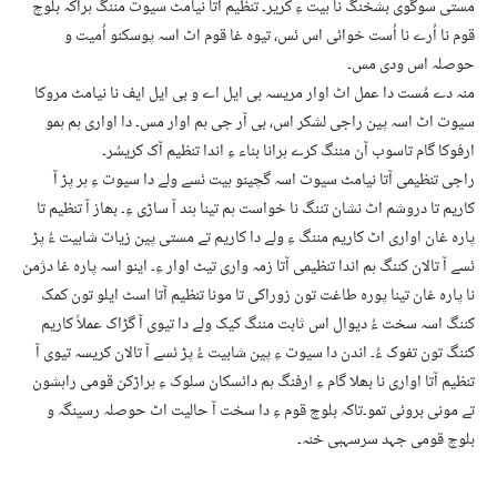
مستی سوگوی بشخنگ نا ہیت ءِ کریر۔ تنظیم آتا نیامٹ سیوت مننگ ہراکہ بلوچ
قوم نا اُرے نا اُست خوائی اس ئس، تیوہ غا قوم اٹ اسہ پوسکنو اُمیت و
حوصلہ اس ودی مس۔
منہ دے مُست دا عمل اٹ اوار مریسہ بی ایل اے و بی ایل ایف نا نیامٹ مروکا
سیوت اٹ اسہ پین راجی لشکر اس، بی آر جی ہم اوار مس۔ دا اواری ہم ہمو
ارفوکا گام تاسوب آن مننگ کرے ہرانا بناء ءِ اندا تنظیم آک کریسُر۔
راجی تنظیمی آتا نیامٹ سیوت اسہ گچینو ہیت ئسے ولے دا سیوت ءِ ہر پڑ آ
کاریم تا دروشم اٹ نشان تننگ نا خواست ہم تینا ہند آ ساڑی ءِ۔ بھاز آ تنظیم تا
پارہ غان اواری اٹ کاریم مننگ ءِ ولے دا کاریم تے مستی پین زیات شابیت ءُ پڑ
ئسے آ تالان کننگ ہم اندا تنظیمی آتا زمہ واری تیٹ اوار ءِ۔ اینو اسہ پارہ غا دژمن
نا پارہ غان تینا پورہ طاغت تون زوراکی تا مونا تنظیم آتا اسٹ ایلو تون کمک
کننگ اسہ سخت ءُ دیوال اس ثابت مننگ کیک ولے دا تیوی آ گڑاک عملاً کاریم
کننگ تون تفوک ءُ۔ اندن دا سیوت ءِ پین شابیت ءُ پڑ ئسے آ تالان کریسہ تیوی آ
تنظیم آتا اواری نا بھلا گام ءِ ارفنگ ہم دائسکان سلوک ءِ ہراڑکن قومی راہشون
تے مونی بروئی تمو۔تاکہ بلوچ قوم ءِ دا سخت آ حالیت اٹ حوصلہ رسینگہ و
بلوچ قومی جہد سرسہبی خنہ۔