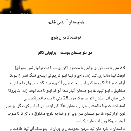
بلوچستان آ ایٹمی جُلہو
نوشت: کامران بلوچ
دی بلوچستان پوسٹ – براہوئی کالم
28 مئی نا دے دُن تو چاغی نا مخلوق اکن ہڑدے نا دے تیانبار ئس. ہمو ڈَول
اوفک تینا مالداری، تینا زمہ داری و تینا ایلو کاریم تے ایسری تننگ ئسر. زالبولک
اُراتیٹ تینا کُننگ، بسنگ و ایلو وخت تیری آ کاریم تیٹ گٹ ئسر ولے دا چاغی نا
مخلوق ءِ ایلو تیوہ غا بلوچستان آنبار سما اَلو کہ اینو نا دے اوفتا زند اٹ بروکا
کہی سال آتے اسکان اثر شاغوک مرو. 28 مئی نا دے ہراتم پاکستانی
اسٹبلشمنٹ تینا طاغت ءِ جہاں ءِ نشان تننگ کن ایٹمی تراک اس کرے گڑا چاغی
تون اوار تیوہ غا بلوچستان سُرا ولے او وختا ہم بلوچ مخلوق ءِ داتراک نا سوب
آ بش مروکا ویل آتا بھاز درک اَلو.
پاکستان نا پارہ غان تینا دژمن ہندوستان و جہان نا ایلو ملک آتے تینا طاغت ءِ