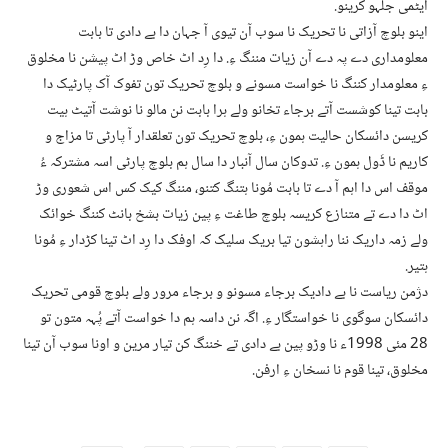
ایٹمی جلہو کرینو.
اینو بلوچ آزاتی نا تحریک نا سوب آن تیوی آ جہان دا بے دادی تا بابت
معلومداری دے پہ دے آن زیات مننگ ءِ. دا رِد اٹ خاص وڑ اٹ پیشن نا مخلوق
ءِ معلومدار کننگ نا خواست مسونے و بلوچ تحریک تون تفوک آک پارٹیک دا
بابت تینا کوشست آتے برجاء تخانو ولے ہرا بابت نن مالو نا نوشت آتیٹ ہیت
کریسن دائسکان حالیت ہمون ءِ، بلوچ تحریک تون تعلقدار آ پارٹی تا مزاج و
کاریم نا ڈَول ہمون ءِ. تدوکان سال آنبار دا سال ہم بلوچ پارٹی اسہ مشترکہ ءُ
موقف اس دا اہم آ دے تا بابت مُونا ہتنگ کتنو، مننگ کیک کس اس شعوری وڑ
اٹ دا دے تے متنازع کریسہ بلوچ طاغت ءِ پین زیات بشخ بانٹ کننگ خوائک
ولے زمہ داریک ننا راہشون تیا بریک سلیک کہ اوفک دا رِد اٹ تینا کڑدار ءِ مُونا
ہتیر.
دژمن ریاست نا بے دادیک برجاء مسونو و برجاء مرور ولے بلوچ قومی تحریک
دائسکان سوگوی نا خواستگار ءِ. اگہ نن داسہ ہم دا خواست آتے پُہہ متون تو
28 مئی 1998ء نا وڑو پین بے دادی تے خننگ کن تیار مرین و اونا سوب آن تینا
مخلوق، تینا قوم نا نسخان ءِ ارفن.