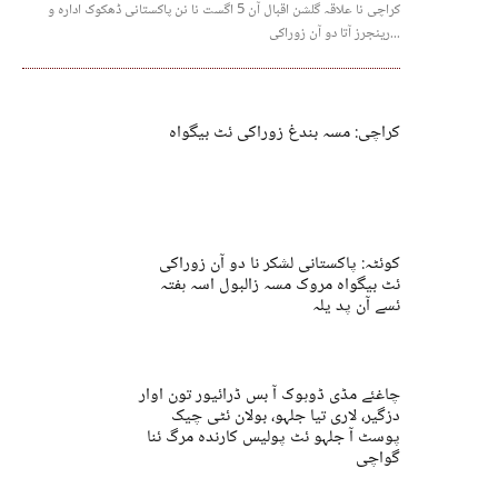
کراچی نا علاقہ گلشن اقبال آن 5 اگست نا نن پاکستانی ڈھکوک ادارہ و
رینجرز آتا دو آن زوراکی...
کراچی: مسہ بندغ زوراکی ئٹ بیگواہ
کوئٹہ: پاکستانی لشکر نا دو آن زوراکی
ئٹ بیگواہ مروک مسہ زالبول اسہ ہفتہ
ئسے آن پد یلہ
چاغئے مڈی ڈوہوک آ بس ڈرائیور تون اوار
دزگیر، لاری تیا جلہو، بولان ئٹی چیک
پوسٹ آ جلہو ئٹ پولیس کارندہ مرگ ئنا
گواچی