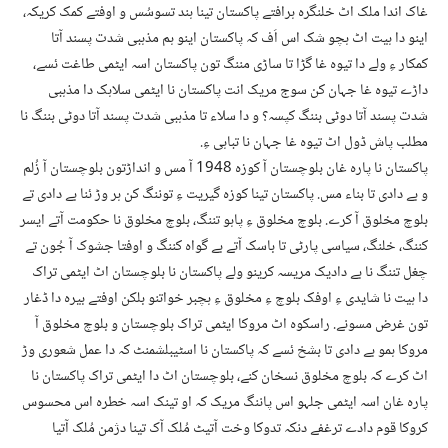
غاک اندا ملک اٹ خلنگرہ ہرافتے پاکستان تینا ہند تسوسُس و اوفتے کمک کریکہ،
اینو دا ہیت اٹ ہچو شک اس اَف کہ پاکستان اینو ہم مذہبی شدت پسند آتا
کمکار ءِ ولے دا تیوہ غا گڑا تا ساڑی مننگ تون پاکستان اسہ ایٹمی طاغت ئسے،
داڑے تیوہ غا جہان کن سوج مریک انت پاکستان نا ایٹمی سلاہک دا مذہبی
شدت پسند آتا دوٹی بننگ کپسہ؟ و دا سلاء تا مذہبی شدت پسند آتا دوٹی بننگ نا
مطلب پاش ڈول اٹ تیوہ غا جہان نا تباہی ءِ.
پاکستان نا پارہ غان بلوچستان آ کوزہ 1948 آ مس و انداڑتون بلوچستان آ زُلم
و بے دادی تا بناء مس. پاکستان تینا کوزہ گیریت ءِ توننگ کن ہر وڑ ئنا بے دادی تے
بلوچ مخلوق آ کرے. بلوچ مخلوق ءِ پاہو تننگ، بلوچ مخلوق نا حکومت آتے ایسر
کننگ، خلنگ، سیاسی پارٹی تا باسک آتے بے گواہ کننگ و اوفتا جشوک آ جُون تے
چغل تننگ نا بے دادیک مریسہ کرینو ولے پاکستان نا بلوچستان اٹ ایٹمی تراک
دا ہیت نا شایدی ءِ اوفک بلوچ ءِ مخلوق ءِ ہچبر خواتنو بلکن اوفتے بیرہ دا ڈغار
تون غرض مسونے. راسکوہ اٹ مروکا ایٹمی تراک بلوچستان و بلوچ مخلوق آ
مروکا ہمو بے دادی تا بشخ ئسے کہ پاکستان نا اسٹیبلشمنٹ کہ دا عمل شعوری وڑ
اٹ کرے کہ بلوچ مخلوق نسخان کنے، بلوچستان اٹ دا ایٹمی تراک پاکستان نا
پارہ غان اسہ ایٹمی جلہو اس پاننگ مریک کہ او تینک اسہ خطرہ اس محسوس
کروکا قوم دادے ترغفے دنکہ تدوکا وخت آتیٹ مُلک آک تینا دژمن مُلک آتیا