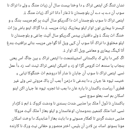
نشان تننگ کن ایٹمی تراک ءِ دا وختا بیست سال آن زیات مننگ ءِ ولے دا تراک نا
سوب آن دے پہ دے آن بلوچستان نا ڈغار آ دانا اثر آک زیات مننگ ءُ.
ایٹمی تراک نا سوب بلوچستان اٹ دا گدریکو سال آتیٹ پِر کم مریسہ ہننگ ءِ و
کیسنر نا بیماری تون اوار ایلو بیماریک زیات مریسہ ءُ، دا گڑاک اینو پاش وڑ اٹ
خننگ اٹ بننگ ءُ ولے دافتیان بیدس گدریکو سال آتیٹ چاغی و بلوچستان نا
ایلو مخلوق دا تراک آتا سوب آن کہی ویل آتا گواچی مریسہ ہنانے ہرافتیٹ بندغ
آتا کہنگ، بیماری و معاشی ویل آک اوار ءُ.
اگہ کس دا پائے کہ پاکستانی اسٹیبلشمنٹ دا ایٹمی تراک ءِ پین جاگہ اس یعنی
پنجاب یا سندھ اٹ کروس گڑا او رَد ءِ انتیکن ایٹمی تراک تینٹ اسہ رَد ءأ عمل
ئسے. ایٹمی تراک نا سوب آن جاپان نا شار آتا دروشم اٹ خننگوکا تباہی ءِ
خنیسہ تیوہ غا جہان ءِ دا بندغی نا دژمن آ بمب آن پاک مروئی ئس ولے غیر
فطری آ ریاست پاکستان نا پارہ غان دا بمب ئنا تجربہ تیوہ غا جہان اکن اینو
اسکان ہم اسہ بھلو سوج ئسے.
پاکستان نا ڈَول آ ملک ہرا مذہبی شدت پسندی نا ودشت کروک ءُ اہم ءُ کڑدار
ئسے، اندا ملک کشمیر، ہندوستان، اوغانستان و ایلو بھاز آ ملک آتیٹ مروکا
مذہبی دہشت گردی تا کمکار مسونے و دا بابت بھاز آ شاہدیک دا وخت اسکان
مونا بسونو. اسانہ بن لادن آن ہلیس، اختر منصور و حقانی نیٹ ورک نا کارندہ