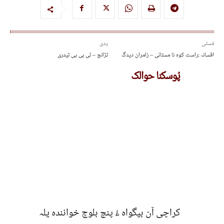
مُستی
پدی
افسانہ :راست کوہ نا مستائی – زامران دیدگ
ٹڑانچ – ٹی بی پی تیدری
پُوسکنا حوالک
کراچی آن بیگواہ ءُ پنچ بلوچ خوانندہ یلہ