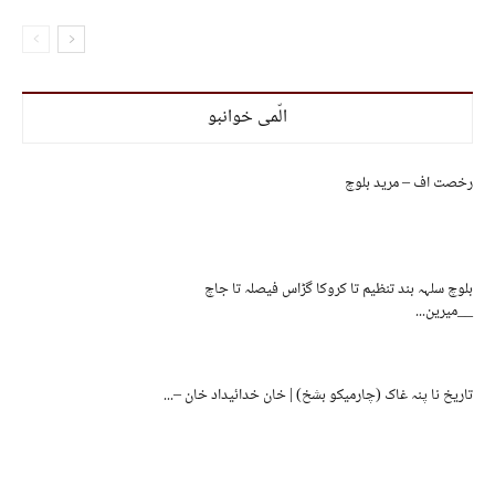
الّمی خوانبو
رخصت اف – مرید بلوچ
بلوچ سلہہ بند تنظیم تا کروکا گڑاس فیصلہ تا جاچ
__میرین...
تاریخ نا پنہ غاک (چارمیکو بشخ) | خان خدائیداد خان –...