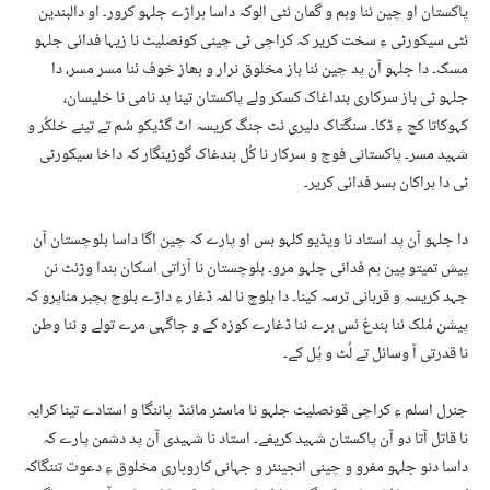
پاکستان او چین ئنا وہم و گمان ئٹی الوکہ داسا ہراڑے جلہو کرور۔ او دالبندین
ئٹی سیکورٹی ءِ سخت کریر کہ کراچی ٹی چینی کونصلیٹ نا زیہا فدائی جلہو
مسک۔ دا جلہو آن پد چین ئنا باز مخلوق نرار و بھاز خوف ئنا مسر مسر، دا
جلہو ٹی باز سرکاری بنداغاک کسکر ولے پاکستان تینا بد نامی نا خلیسان،
کہوکاتا کچ ءِ ڈکا۔ سنگتاک دلیری ئٹ جنگ کریسہ اٹ گڈیکو سُم تے تینے خلکُر و
شہید مسر۔ پاکستانی فوج و سرکار نا کُل بندغاک گوڑینگار کہ داخا سیکورٹی
ٹی دا ہراکان بسر فدائی کریر۔
دا جلہو آن پد استاد نا ویڈیو کلہو بس او پارے کہ چین اگا داسا بلوچستان آن
پیش تمیتو پین ہم فدائی جلہو مرو۔ بلوچستان نا آزاتی اسکان ہندا وڑئٹ نن
جہد کریسہ و قربانی ترسہ کینا۔ دا بلوچ نا لمہ ڈغار ءِ داڑے بلوچ ہچبر مناپرو کہ
پیشن مُلک ئنا بندغ ئس برے ننا ڈغارے کوزہ کے و جاگہی مرے تولے و ننا وطن
نا قدرتی آ وسائل تے لُٹ و پُل کے۔
جنرل اسلم ءِ کراچی قونصلیٹ جلہو نا ماسٹر مائنڈ پاننگا و استادے تینا کرایہ
نا قاتل آتا دو آن پاکستان شہید کریفے۔ استاد نا شہیدی آن پد دشمن پارے کہ
داسا دنو جلہو مفرو و چینی انجینئر و جہانی کاروباری مخلوق ءِ دعوت تننگاکہ