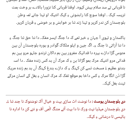
ہنوکا درویش، ریحان، وسیم، ازل، رازق، بابر مجید، منصب، حمل، اسد و کچکول
نا قربانی تے سد سلام پیش کیوہ۔ اوفتا قربانی کنا نزورا بالادے ہر وخت ہمت
تریسہ کیک ۔ اوفتا سوچ کنا راہشونی ءِ کیک انتیکہ او تینا جانے لمہ وطن
بلوچستان کن ندر کریر و تینا زند ئنا ہر خواہش و ہر خوشی ءِ قربان کریر۔
پاکستان و تیوی آ جہان ءِ خبر تمے کہ دا جنگ ایسر مفک۔ دا ننا حق ئنا جنگ ءِ
دا ننا آزاتی نا جنگ ءِ۔ اگہ چین و ایلو ملکاک گوادر و پورہ بلوچستان آن پین
متوس گڑا داڑے بیرہ دا فدائیک مفرور پین ہم داکان ترندو جلہو مرو پین ہم
فدائی مرو انتیکہ مرک ہمو گڑانا پن ءِ کہ مرک آن پد کس زندہ مفک ۔ دا اسہ
ہندنو عظیم ءُ مسخت ئسے کن کہنگ ءِ کہ داڑے بندغ کہنگ آں پد ہم زندہ مریک
گڑا دُن انگا مرک ءِ کس داخا ہم موقع تفک کہ مرک انسان ءِ بغل کے انسان مرکے
تینٹ بغل کیک۔
دی بلوچستان پوسٹ :
دا نوشت اٹ ساڑی ہیت و خیال آک نوشتوک نا جند ئنا ءُ،
دی بلوچستان میڈیا نیٹ ورک نا دا ہیت آتے مننگ الّمی اَف و نئے کن دا ادارہ نا
پالیسی تا درشانی ءِ کیک۔