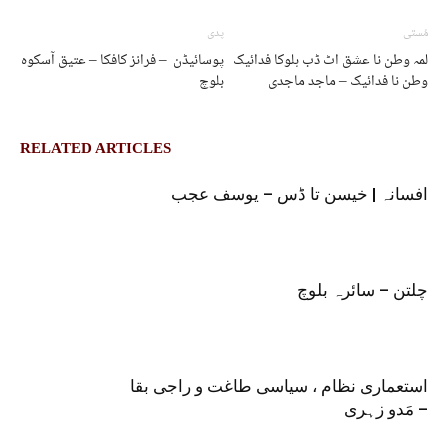
مُستی
پدی
لمہ وطن نا عشق اٹ ڈب ہلوکا فدائیک
پوسائیڈن – فرانز کافکا – عتیق آسکوہ
وطن نا فدائیک – ماجد ماجدی
بلوچ
RELATED ARTICLES
افسانہ | خیسن تا ڈس – یوسف عجب
استعماری نظام ، سیاسی طاغت و راجی بقا
– مَدو زہری