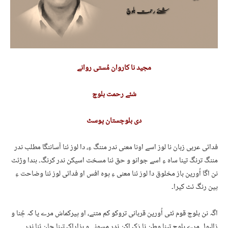
مجید نا کاروان مُستی روانے
شئے رحمت بلوچ
دی بلوچستان پوسٹ
فدائی عربی زبان نا لوز اسے اونا معنی ندر مننگ ءِ، دا لوز ئنا آساننگا مطلب ندر
مننگ ترنگ تینا ساہ ءِ اسے جوانو و حق ئنا مسخت اسیکن ندر کرنگ۔ ہندا وڑئٹ
نن اگا اُورین باز مخلوق دا لوز ئنا معنی ءِ پوہ افس او فدائی لوز ئنا وضاحت ءِ
پین رنگ ئٹ کیرا۔
اگہ نن بلوچ قوم ئٹی اُورین قربانی تروکو کم متنے، او پیرکماش مرے یا کہ چُنا و
زالبول مرے بلوچ تینا وطن نا رَک اکن ندر مسونے و ہزاراک تینا جان ئنا ندر