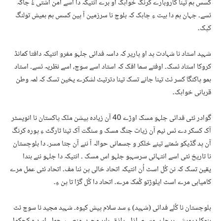
کسس ہم تینا کاروبارے کرنگ خواہک او برے انتیکہ دا اسے امن آشتی ءُ جاگہ
ئسے۔ جہان ہم دا ہیت ءِ چاہک کہ بلوچ نا سرزمین آ پین کسس ہم ہمیش تولنگ
کپک۔
شہید استاد نا شہادت پد او پاریر کہ داسہ فدائی جلہو مفرو انتیکہ دافتا کمانڈ
کروکا استاد ئسک۔ اوفتے سما افک کہ استاد اسے سوچ، اسے نظریہ ئسے۔ استاد
ہمو پاکنگا کسر ئٹ تینا جانے تسک تینا دترتیٹ لشکرے یخین تسک کہ لمہ وطن
قربانی خواہک۔
گوادر ئٹی فدائی جلہو مسک اوڑے 40 آن زیادہ پیشن ملک پاکستان نا انویسٹر
آک کسکر دے ئس نیم آن زیات جنگ مسک و سنگت آک تینا ٹارگٹ ءِ پورہ کرنگ
آن پد گڈیکو سُمتے تینے خلکر و جسمانی حوالہ آ ننے آن جتا مسر۔ دا بلوچستان
نا تاریخ ئٹی اسے انتہائی سرسہبو جلہو اس مسک ۔ انتیکہ دا جلہو ننے ہندا
یقین تسک کہ نن کُل اسٹ اُن انتیکہ اتحاد خالی پن ئنا مف۔ اتحاد ئٹی عمل مرے
کامیابی مرے اسٹ ایلوڑتو کُمک مرے۔ اتحاد دا کُل گڑا تا پن ءِ۔
بلوچستان نا کُلے فدائی (شہید) ءِ سد سلام پیش کیوہ۔ شہید مجید نا سوچ ئٹ