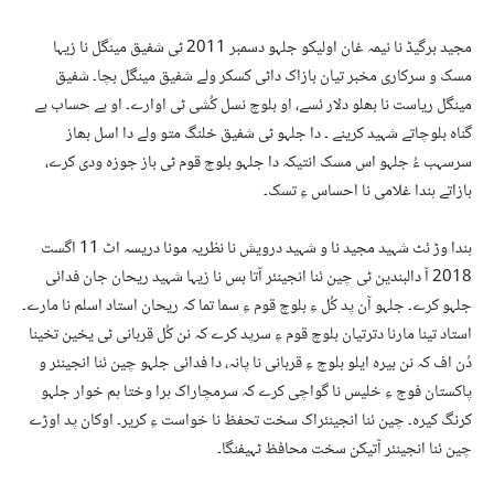
مجید برگیڈ نا نیمہ غان اولیکو جلہو دسمبر 2011 ٹی شفیق مینگل نا زیہا
مسک و سرکاری مخبر تیان بازاک داٹی کسکر ولے شفیق مینگل بچا۔ شفیق
مینگل ریاست نا بھلو دلار ئسے، او بلوچ نسل کُشی ٹی اوارے۔ او بے حساب بے
گناہ بلوچاتے شہید کرینے ۔ دا جلہو ٹی شفیق خلنگ متو ولے دا اسل بھاز
سرسہب ءُ جلہو اس مسک انتیکہ دا جلہو بلوچ قوم ٹی باز جوزہ ودی کرے،
بازاتے ہندا غلامی نا احساس ءِ تسک۔
ہندا وڑ ئٹ شہید مجید نا و شہید درویش نا نظریہ مونا دریسہ اٹ 11 اگست
2018 آ دالبندین ٹی چین ئنا انجینئر آتا بس نا زیہا شہید ریحان جان فدائی
جلہو کرے۔ جلہو آن پد کُل ءِ بلوچ قوم ءِ سما تما کہ ریحان استاد اسلم نا مارے۔
استاد تینا مارنا دترتیان بلوچ قوم ءِ سرپد کرے کہ نن کُل قربانی ٹی یخین تخینا
دُن اف کہ نن بیرہ ایلو بلوچ ءِ قربانی نا پانہ، دا فدائی جلہو چین ئنا انجینئر و
پاکستان فوج ءِ خلیس نا گواچی کرے کہ سرمچاراک ہرا وختا ہم خوار جلہو
کرنگ کیرہ۔ چین ئنا انجینئراک سخت تحفظ نا خواست ءِ کریر۔ اوکان پد اوڑے
چین ئنا انجینئر آتیکن سخت محافظ ٹہیفنگا۔