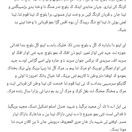
کرنگ کن تیارو۔ جہان شاہدی ایتک کہ بلوچ ندر مننگ نا وختا پدی ہڑسینگتنے و
تینا جان ءِ قربان کرنگ کیں ہر وخت تیار مسونے، ہرا بلوچ کہ تینا قوم ئنا، تینا
لمئی بولی نا، تینا لج ننگ ربیدگ آن پوہ افس گڑا ہمو قربانی نا وختا تینے پد
بٹیک۔
ای اینو دا پاپارہ کہ کُل ءِ بلوچ ہندن ٹک خلیک، باہدے اینو کُل بلوچ ہندا فدائی
جوزہ ئٹ جہد ئٹی اوار تمیر۔ اینو دُن افک کہ ہمو بلوچ جہد ئٹی اوار افک او
سرپد اف، سرپدی کہ ہرکس جوان سرپد ءُ و چارہ ولے اسے گڑاس اودے جہد
ئٹی اوار تمنگان توریک او مرک ئنا بیم ءِ۔ مرک کُل ئنا زیہا بریک ولے نیک بختاک
ہمودو کہ اوفتا دتر وطن نا کاریم ئٹی بریک۔ کنا خیال پائک امروز نا اولی و
گڈیکو سرسہبی ہندادے کہ نی تینا قوم ئنا خدمت کر، تینا وطن کن قربانی ایت و
مرک ءِ مخنگ مخنگ ئٹ بغل کرک و مرک آن پد ہم دنیا ٹی ہزارا سال زندہ مرک۔
بی ایل اے نا تلہ آن مجید برگیڈ ءِ شہید جنرل اسلم تشکیل تسک، مجید بریگیڈ
نا فدائی لسٹ ئٹی ہمو شروع نا دے تیٹی بازاک تینا پن ءِ شاغارک بازاک تیار
مسر۔ اوفتے ٹی شہید باز خان مری المعروف درویش جان نا پن کلان مہٹ ننا
مونا بسک۔