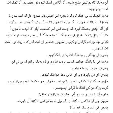
آن مریک کاریم تیٹی بشخ ہلیوہ۔ اگہ گڑاس کننگ کیوہ تو اوفتے لوز آتا کمک اٹ
است جم کیوہ۔
مزور: ٹھیک ءِ، نی جنگ کروک ءُ بندغ اس افیس ولے سوچ خل کہ اسہ ہندن ءُ
بندغ اس ہرانا کہ خون مننگ ءِ، و دانا خون انا مننگ ءِ توننگ بھاز المی ءِ گڑا نا
لوز آک اوفتے بچفنگ کیرہ، کہ اودے کس اس کسفپ۔ ایلو اگہ اودے نا مون آ
ککڑ آنبار تڑر، تو کنا خیال نی ہم جنگ اٹ بشخ ہلنگ آ بے وس مریسہ۔ ای دا پاوہ
کہ نی تینا وَڑ اٹ گڑاس تو کروس، مڑوئی بشخس ای انت اس کہ پاریٹ نی است
اٹ کپروس۔
پادری: ای بینگنی ءِ چٹفنگ اٹ بشخ ہلنگ کیوہ۔
مزور: نی دا پاننگ خواسہ کہ ننے ہردے ننا روزی دُو بریک ہراتم کہ نی نن کن
یسوع مسیح آن دعا خواسہ؟
پادری: ای دُن پاپرہ، ولے ای خالی دعا خواہنگ کیوہ۔
مزور: مننگ کیک کہ نے دا حوال تون است خواہی مرے کہ خدا ہمو جہاز ءِ پدی
کرے ہراکہ نن کن کُننگ نا گراتے ایسوسس۔
مار: مگہ دا ہیت راست ءِ، آئی جان کہ جہاز پدی ہنانے؟
مزور: جی آؤ، دا کس انا کنڈ آن اف، ولے نم ہم تو کس انا کنڈ آن افیرے۔
پادری: نی انت پاننگ خواسہ؟