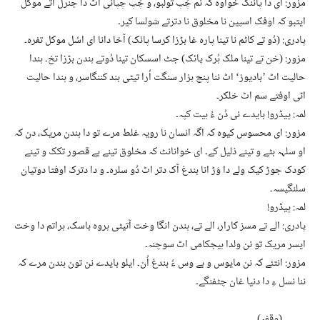
مزور: ای دا پاننگ خواوہ کہ نم چُپ تولبو، و چُپ چپانی اٹ دا جنرل آتے موکل
ایتبو کہ اوفک اسپین نا مخلوق نا دترتے شولسا کیر۔
پادری: (دُو تے کاٹم نا تینا پارہ غا بڑزا کرسا پائک) آخا دانا ای اسُل موکل تفرہ۔
مزور: (خن تے تینا ملک ہُرک پائک) جٹ اسسکان تینا دُوتے ہندن بڑزا تخ۔ ہندا
حالیت اٹ ’بادیوز‘ اٹ ننا پنچ ہزار سنگت اُرا تیٹی بند کننگاسر، و ہندا حالیت
اٹی اوفتے سم اٹ خلکر۔
لمہ: پیڈرو! بایدے نی دُن ءُ ہیت کپہ۔
مزور: ای محسوس کیوہ کہ اگہ انسان نا رویہ غلط مرے تو دا ہندن مریک، دن کہ
او سلہہ بٹے و تینے ذلیل کے۔ ای خوانانٹ کہ مخلوق تینے بے قصور تکک و تینے
کودک جوڑ کیک ولے دا وَڑ انا بندغ آک دتر اٹ دُو سلرہ۔ و دا دترک اوفتا دوتیان
سلنگپسہ۔
لمہ: پیڈرو!
پادری: الے تے مسز کارار، الے تے، ہندن انگا وخت آتیٹی ہروہ باسک، ہراتم دا وخت
ایسر مریک تو نن ولدا ہیجکامی اٹ سوچنہ۔
مزور: انتئے کہ نن مایوس و بے وس ءُ بندغ اُن۔ ایلو بایدے نن تون ہندن مرے کہ
ننا نسل ءِ دا دنیا غان چٹفنگے۔
…… (وقفہ)……