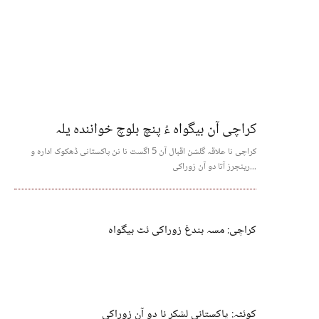
کراچی آن بیگواہ ءُ پنچ بلوچ خوانندہ یلہ
کراچی نا علاقہ گلشن اقبال آن 5 اگست نا نن پاکستانی ڈھکوک ادارہ و
رینجرز آتا دو آن زوراکی...
کراچی: مسہ بندغ زوراکی ئٹ بیگواہ
کوئٹہ: پاکستانی لشکر نا دو آن زوراکی