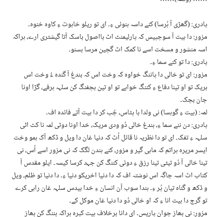
پادری: (گھڑی آ ہُرسا) کنے داسہ ہنوئی ءِ۔ ای تو ریلو خاہوت ءِ کاوہ خنوہ۔
مزور: دا ہیت آ سوچپیس کہ پارلیمنٹ اٹ بااصول باسک آتا گیشتری ارے، ہراکہ
اسہ منشور و مسخت اسے نا کمک اٹ گچین مرسا بسنو۔
پادری: دا تو کنے سما ءِ۔
مزور: ای تو خالی دا پاننگ خواوہ کہ وخت اس کہ بندغ آ گندہ ءُ وخت اس
بریک تو او تینا دفاع ءِ کننگ خواہے تو او تین بچفنگ کن سلہہ ہرفے، گڑا اونا
جان بچک۔
لمہ: (ہیت ءِ گوہسا) نی ولدا با پٹاس، چُپ کر دا ہیت آتے فائدہ اف۔
پادری: دن ننے سما ءِ، بندغ خالی دُو ودی مریک، خدا اونا دوٹی لمہ نا کٹ اٹی
سلہہ ءِ تفک۔ ای تو دا نظریہ نا قائل اُٹ کہ دنیا غان دا ویل و ڈکھ آک ہمو وخت
ایسر مریرہ ہراتم کہ ماہی گیر و مزور، کنے ہندن لگک کہ نی مزور اسے اُس، نی
تینا خالی آ دُو تیٹی تینا رزق ءِ دوئی کننگ کن جہد کرسا کیسہ۔ ایلو مقدس آ
کتاب اٹ اسہ جاگہ اس نوشتہ اف کہ دا دنیا اخریکو دنیا ءِ۔ دا دنیا تو ظلم، ویل
و ڈکھ و گناہ تیان پُر ءِ۔ ہندا سوب آن انسان ءِ خدا بیدس سلہہ غان راہی کرے
تو گرج دا ہیت انا ءِ کہ او خالی دُو دا دنیا غان موکل کے۔
مزور: نی بھاز جوان پاریس۔ ای دانا برخلاف ہیت کپرہ ہراکہ بننگ کن بھاز