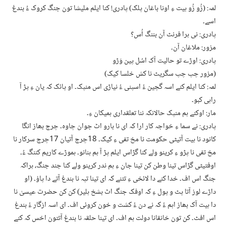
لمہ: (زُو زُو ہیت ءِ اونا باغان پلک) پادری! کنا ایلم ملیشا تون جنگ کروک ءُ بندغ
اسے۔
پادری: نی ہرا فرنٹ آن بننگ اُس؟
مزور: ملاغان آن۔
پادری: اوڑے تو حالیت آک اسُل پین وَڑو
(مزور چپ چپ سگریٹ نا کش خلسا کیک)
لمہ: کنا ایلم کنے اسہ گچین ءُ اسپنی ءُ نیاڑی اس منپک۔ او پائک کہ یان ءِ پڑ آ
راہی کبو۔
مار: اوکنے ہم منپک حالانکہ ننا تعلقداری ہمیکان ءِ۔
پادری: نے سما ءِ خواجہ کار ارا کہ ای نا بارو اٹ جوان چاوہ۔ چرچ بھاز انگا
کانود نا ہیت آتیٹی حکومت نا مخ تفی ءِ کیک۔ 18چرچ آتیان 17چرچ سرکار نا
مخ تفی نا پڑو ءِ کرینو ولے کنا گڑاس ایلم پڑ آ ہم ہنانو۔ ہموڑے کاریم کننگ ءُ۔
اوفتیٹی گڑاس تینا وطن کن تینا جان ءِ ہم ندر کرینو ولے کنا جند جنگ، ہراکہ
جنگ اس اف۔ خدا کنے دا لائخی ءِ تتنے کہ ای تینا تپہ نا بندغ آتے دا پاؤ۔ (او
داڑے لوز آتا پٹ و پول ءِ کہ اوفک جنگ اٹ بشخ ہلیر) کن کن حضرت عیسیٰ نا
دا ہیت آک بھاز اہم ءُ کہ نے دن ءُ کشت و خون کروئی اف۔ ای اسہ ازگار ءُ بندغ
اس افٹ۔ کن تون خانقانا دولت ہم اف۔ ای تینا حلقہ نا بندغ آتتون اخس کہ کنے