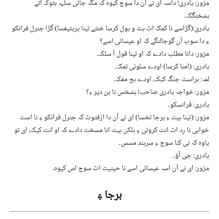
مزور: پادری! داسہ ای نے آن دا سوج کیوہ کہ مگہ جائی سلہہ بٹوک آتے
بشخنگک۔
پادری:(گڑاسے نا کمک اٹ پٹ و پول کرسا خنتے تینا پرپٹیفسا) گڑا جنرل فرانکو
ءِ دا سوب آن گوجالنگے کہ او عیسائی اسے؟
مزور: دانا مطلب دادے کہ او تینا قول آ سلک۔
پادری: (امنا کرسا) اودے سلوئی تمک۔
لمہ: ہراسٹ جنگ کپک، اودے ہچ مفک۔
مزور: خواجہ پادری صاحب! بشخس نا پن دیر ءِ؟
پادری: فرانسکو۔
مزور: (تینا ہیت ءِ برجا تخسا) ای نے آن دا ارّفتوٹ کہ جنرل فرانکو ءِ نا است
خواہی نا رِد اٹ انت کروئی ءِ بلکن ہیت انا مسخت دادے کہ او انت کیک، ای تو
پاوہ کہ نی کنا سوج ءِ سرپند مسس۔
پادری: جی آؤ۔
مزور: ای نے آن اسہ عیسائی اسے نا حیثیت اٹ سوج اس کیوہ۔
برجا ءِ