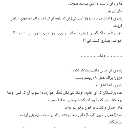
مزور: ای نا ہیت ءِ اسُل سرپند متوٹ۔
مار: ای ہم۔
پادری: (زیات بے باور ءُ وَڑ اسے ٹی) ای تو پاوہ ای تینا ہیت آتے نما مون آ پاش
کریٹ۔
مزور: نا ہیت آک گچین ءُ ولے نا مطلب ءِ ای و ہوزے پہہ متون۔ نی انت پاننگ
خواسہ، بمباری کپسہ ننے آ؟
…………وقفہ…………
پادری: ای خالی دافتے دھڑکو تکوہ۔
مزور: ہراکہ عمل نا دروشم ہلپسہ۔
پادری: آخا اسُل آخا۔
لمہ: ہراتسکان کہ ای چاوہ، اوفک ننے ہکل تننگ خوارہ۔ دا سوب آن کہ کس اوفتا
برخلاف ہنپ کہ دا وڑ اٹ کشت و خون خلاف مرے۔
مار: جنرل و کشت و خون ءِ تورے، واہ۔
لمہ: (اشتہار ءِ بڑزا کرسا) داٹی سفا نوشتہ ءِ کہ ہراسٹ سلہہ بٹے اودے
بشخنگک۔