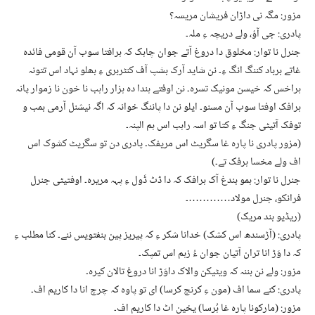
مزور: مگہ نی داڑان فریشان مریسہ؟
پادری: جی آؤ، ولے دریچہ ءِ ملہ۔
جنرل نا توار: مخلوق دا دروغ آتے جوان چاہک کہ ہرافتا سوب آن قومی فائدہ
غاتے برباد کننگ انگ ءِ۔ نن شاید آرک بشپ آف کنٹربری ءِ بھلو نہاد اس تتونہ
ہراخس کہ خیسن مونیک تسرہ۔ نن اوفتے ہندا دہ ہزار راہب نا خون نا زموار پانہ
ہرافک اوفتا سوب آن مسنو۔ ایلو نن دا پاننگ خوانہ کہ اگہ نیشنل آرمی بمب و
توفک آتیٹی جنگ ءِ کتا تو اسہ راہب اس ہم الپنہ۔
(مزور پادری نا پارہ غا سگریٹ اس مریفک۔ پادری دن تو سگریٹ کشوک اس
اف ولے مخسا ہرفک تے۔)
جنرل نا توار: ہمو بندغ آک ہرافک کہ دا ڈٹ ڈَول ءِ پہہ مریرہ۔ اوفتیٹی جنرل
فرانکو، جنرل مولاد…………۔
(ریڈیو بند مریک)
پادری: (آڑسندھ اس کشک) خدانا شکر ءِ کہ پیریز پین بنفتویس ننے۔ کنا مطلب ءِ
کہ دا وَڑ انا تران آتیان جوان ءُ زہم اس تمپک۔
مزور: ولے نن بننہ کہ ویٹیکن والاک داوَڑ انا دروغ تالان کیرہ۔
پادری: کنے سما اف (مون ءِ کرنچ کرسا) ای تو پاوہ کہ چرچ انا دا کاریم اف۔
مزور: (مارکونا پارہ غا ہُرسا) یخین اٹ دا کاریم اف۔