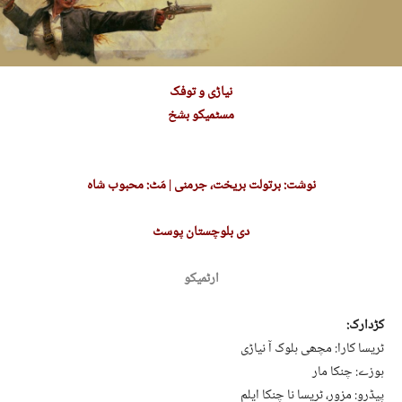
نیاڑی و توفک
مسٹمیکو بشخ
نوشت: برتولت بریخت، جرمنی | مَٹ: محبوب شاہ
دی بلوچستان پوسٹ
ارٹمیکو
کڑدارک:
ٹریسا کارا: مچھی ہلوک آ نیاڑی
ہوزے: چنکا مار
پیڈرو: مزور، ٹریسا نا چنکا ایلم