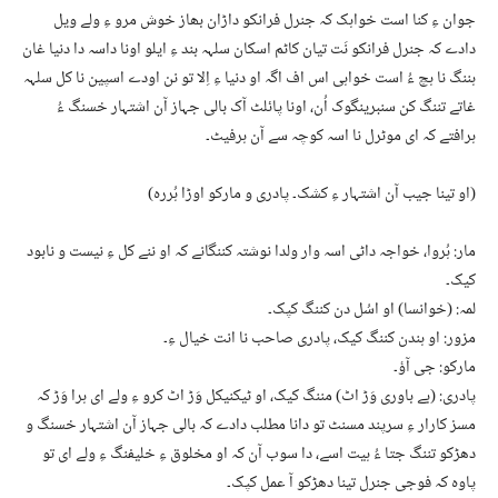
جوان ءِ کنا است خواہک کہ جنرل فرانکو داڑان بھاز خوش مرو ءِ ولے ویل
دادے کہ جنرل فرانکو نَت تیان کاٹم اسکان سلہہ بند ءِ ایلو اونا داسہ دا دنیا غان
ہننگ نا ہچ ءُ است خواہی اس اف اگہ او دنیا ءِ اِلا تو نن اودے اسپین نا کل سلہہ
غاتے تننگ کن سنبرینگوک اُن، اونا پائلٹ آک بالی جہاز آن اشتہار خسنگ ءُ
ہرافتے کہ ای موٹرل نا اسہ کوچہ سے آن ہرفیٹ۔
(او تینا جیب آن اشتہار ءِ کشک۔ پادری و مارکو اوڑا ہُررہ)
مار: ہُروا، خواجہ داٹی اسہ وار ولدا نوشتہ کننگانے کہ او ننے کل ءِ نیست و نابود
کیک۔
لمہ: (خوانسا) او اسُل دن کننگ کپک۔
مزور: او ہندن کننگ کیک، پادری صاحب نا انت خیال ءِ۔
مارکو: جی آؤ۔
پادری: (بے باوری وَڑ اٹ) مننگ کیک، او ٹیکنیکل وَڑ اٹ کرو ءِ ولے ای ہرا وَڑ کہ
مسز کارار ءِ سرپند مسنٹ تو دانا مطلب دادے کہ بالی جہاز آن اشتہار خسنگ و
دھڑکو تننگ جتا ءُ ہیت اسے، دا سوب آن کہ او مخلوق ءِ خلیفنگ ءِ ولے ای تو
پاوہ کہ فوجی جنرل تینا دھڑکو آ عمل کپک۔