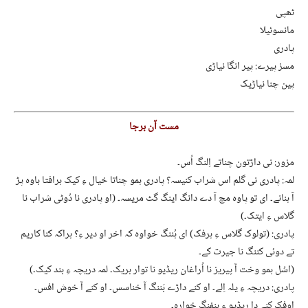
ٹھپی
مانسوئیلا
پادری
مسز پیرے: پیر انگا نیاڑی
پین چنا نیاڑیک
مست آن برجا
مزور: نی داڑتون چناتے اِلنگ اُس۔
لمہ: پادری نی گلم اس شراب کنیسہ؟ پادری ہمو چناتا خیال ءِ کیک ہرافتا باوہ پڑ
آ ہنانے۔ ای تو پاوہ مچ آ دے دانگ اینگ گٹ مریسہ۔ (او پادری نا دُوٹی شراب نا
گلاس ءِ ایتک۔)
پادری: (تولوک گلاس ءِ ہرفک) ای ہُننگ خواوہ کہ اخر او دیر ءِ؟ ہراکہ کنا کاریم
تے دوئی کننگ نا جیرت کے۔
(اسُل ہمو وخت آ پیریز نا اُراغان ریڈیو نا توار بریک۔ لمہ دریچہ ءِ بند کیک۔)
پادری: دریچہ ءِ یلہ اِلے۔ او کنے داڑے بَننگ آ خناسس۔ او کنے آ خوش افس۔
اوفک کنے دا ریڈیو ءِ بنفنگ خوارہ۔