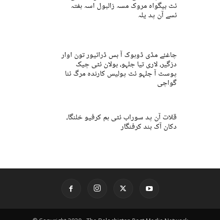
ئٹ بیگواہ مروک مسہ زالبول اسہ ہفتہ
ئسے آن پد یلہ
چاغئے مڈی ڈوہوک آ بس ڈرائیور تون اوار
دزگیر، لاری تیا جلہو، بولان ئٹی چیک
پوسٹ آ جلہو ئٹ پولیس کارندہ مرگ ئنا
گواچی
قلات آن پد سوراب ئٹی ہم کرفیو خلنگا،
دکان آک بند کرفنگار