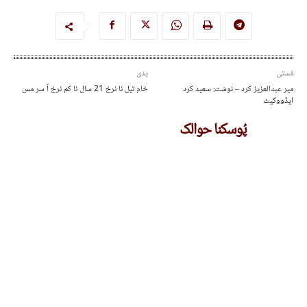
مُستی
پدی
میر عبدالعزیز کرد – نوشت: سعید کرد
خام تیل نا نرخ 21 سال نا کم نرخ آ سر مس
ایڈووکیٹ
پُوسکنا حوالک