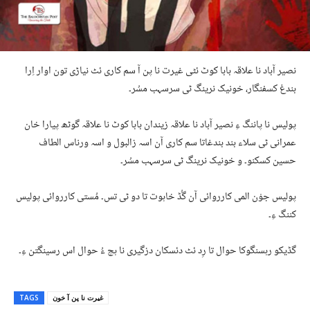
نصیر آباد نا علاقہ بابا کوٹ ئٹی غیرت نا پن آ سم کاری ئٹ نیاڑی تون اوار اِرا
بندغ کسفنگار، خونیک نرینگ ٹی سرسہب مسُر۔
پولیس نا پاننگ ءِ نصیر آباد نا علاقہ زیندان بابا کوٹ نا علاقہ گوٹھ پیارا خان
عمرانی ٹی سلاء بند بندغاتا سم کاری آن اسہ زالبول و اسہ ورناس الطاف
حسین کسکنو۔ و خونیک نرینگ ٹی سرسہب مسُر۔
پولیس جوْن المی کارروائی آن گُڈ خاہوت تا دو ٹی تس۔ مُستی کارروائی پولیس
کننگ ءِ۔
گڈیکو رہسنگوکا حوال تا رِد ئٹ دئسکان دزگیری نا ہچ ءُ حوال اس رسینگتن ءِ۔
غیرت نا پن آ خون
TAGS