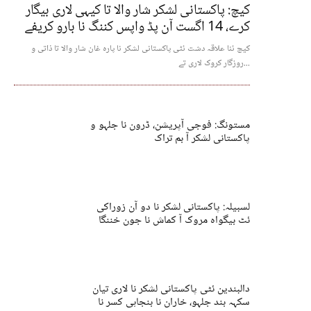
کیچ: پاکستانی لشکر شار والا تا کیہی لاری بیگار
کرے، 14 اگست آن پڈ واپس کننگ نا بارو کریفے
کیچ ئنا علاقہ دشت ئٹی پاکستانی لشکر نا پارہ غان شار والا تا ذاتی و
روزگار کروک لاری تے...
مستونگ: فوجی آپریشن، ڈرون نا جلہو و
پاکستانی لشکر آ بم تراک
لسبیلہ: پاکستانی لشکر نا دو آن زوراکی
ئٹ بیگواہ مروک آ کماش نا جون خننگا
دالبندین ئٹی پاکستانی لشکر نا لاری تیان
سکہہ بند جلہو، خاران نا بنجاہی کسر نا