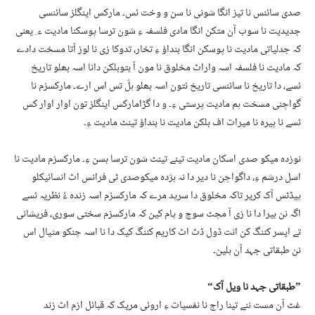
صدی سائنس نا تیز انگا شونی نا سن و وخت ئس۔ مارکس اینگلز سائنسی
جدیدیت نا سوب آن متکن انگا مادی فلسفہ ءِ شون ترسا پوسکنا مادیت ء ِ یعنی
کہ جدلیاتی مادیت نا پوسکن انگا بنداؤ ءِ تخار، تدوکا زی نا لوز آتا مسخت دادے
کہ مادیت نا فلسفہ اسہ واراٹ مخلوق نا مون آ بتوبلکن دانا اسہ بھلو تاریخ
ئسے، دا تاریخ نا سائنسی تاریخ ئتون اسہ بھلو ہڷ تس اس ارے۔ مارکسزم نا
گواچنی مسخت ہم مادیت پرستی ءِ۔ و دا گڑامارکس اینگلز تون اوار اوار کس
ئسے نا پیرہ نا میرات اف بلکن مادیت نا بنداؤ تینٹ مادیت ءِ۔
نوزدہ میکو صدی اسکان مادیت تینے تینٹ شون ترسا بسن ءِ۔ مارکسزم مادیت نا
اسل درشم ءِ، داگواچن نا دیر دا نہ ہژدہ میکوصدی ٹی فرانس اٹ انسائیکلو
پیڈٹس آک کریر تاکہ مخلوق دا سرپد مرے کہ مارکسزم اسہ زندہ ءُ نظریہ ئسے
اگہ نن بیرا دا نا زی آ مچٹ سوچ و پام کین کہ مارکسزم سختی سوری، فریشانی
تے ایسر کننگ کن انت ڈول ڈٹ اٹ کاریم کننگ کیک دا نا اسہ چنکو مثیال اس
نن طبقاتی جہد آن ہلین۔
”طبقاتی جہد نا ویل آک“
غٹ آن مست ننے تینا راج نا نفسیات ءِ اروئی مریک کہ قبائل ازم اٹ زند