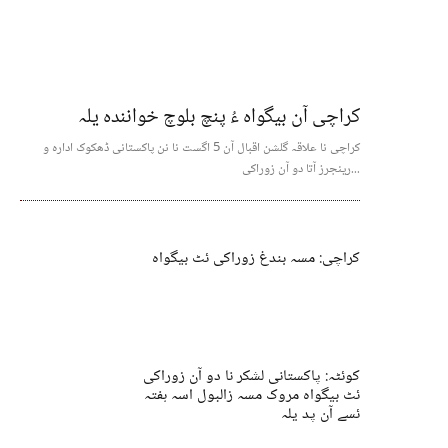
کراچی آن بیگواہ ءُ پنچ بلوچ خوانندہ یلہ
کراچی نا علاقہ گلشن اقبال آن 5 اگست نا نن پاکستانی ڈھکوک ادارہ و
رینجرز آتا دو آن زوراکی...
کراچی: مسہ بندغ زوراکی ئٹ بیگواہ
کوئٹہ: پاکستانی لشکر نا دو آن زوراکی
ئٹ بیگواہ مروک مسہ زالبول اسہ ہفتہ
ئسے آن پد یلہ