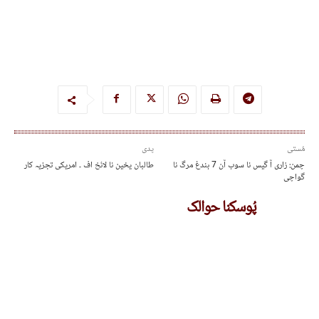
مُستی
پدی
چمن: زاری آ گیس نا سوب آن 7 بندغ مرگ نا
طالبان یخین نا لائخ اف ۔ امریکی تجزیہ کار
گواچی
پُوسکنا حوالک