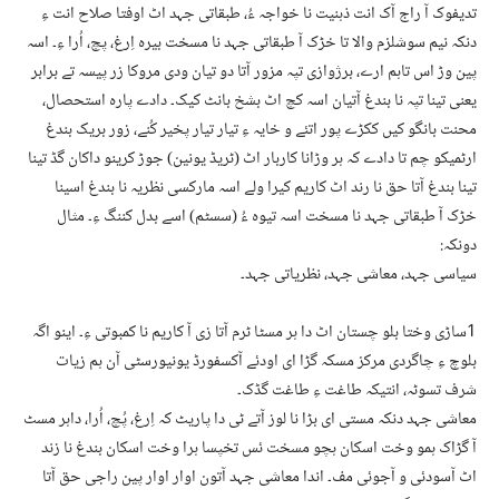
تدیفوک آ راج آک انت ذہنیت نا خواجہ ءُ، طبقاتی جہد اٹ اوفتا صلاح انت ءِ
دنکہ نیم سوشلزم والا تا خڑک آ طبقاتی جہد نا مسخت بیرہ اِرغ، پچ، اُرا ءِ۔ اسہ
پین وڑ اس تاہم ارے، برژوازی تپہ مزور آتا دو تیان ودی مروکا زر پیسہ تے برابر
یعنی تینا تپہ نا بندغ آتیان اسہ کچ اٹ بشخ بانٹ کیک۔ دادے پارہ استحصال،
محنت بانگو کیں ککڑے پور اتئے و خایہ ءِ تیار تیار پخیر کُنے، زور بریک بندغ
ارٹمیکو چم تا دادے کہ ہر وڑانا کاربار اٹ (ٹریڈ یونین) جوڑ کرینو داکان گڈ تینا
تینا بندغ آتا حق نا رند اٹ کاریم کیرا ولے اسہ مارکسی نظریہ نا بندغ اسینا
خڑک آ طبقاتی جہد نا مسخت اسہ تیوہ ءُ (سسٹم) اسے بدل کننگ ءِ۔ مثال
دونکہ:
سیاسی جہد، معاشی جہد، نظریاتی جہد۔
1ساڑی وختا بلو چستان اٹ دا ہر مسٹا ٹرم آتا زی آ کاریم نا کمبوتی ءِ۔ اینو اگہ
بلوچ ءِ چاگردی مرکز مسکہ گڑا ای اودئے آکسفورڈ یونیورسٹی آن ہم زیات
شرف تسوٹہ، انتیکہ طاغت ءِ طاغت گڈک۔
معاشی جہد دنکہ مستی ای بڑا نا لوز آتے ٹی دا پاریٹ کہ اِرغ، پُچ، اُرا، داہر مسٹ
آ گڑاک ہمو وخت اسکان ہچو مسخت ئس تخپسا ہرا وخت اسکان بندغ نا زند
اٹ آسودئی و آجوئی مف۔ اندا معاشی جہد آتون اوار اوار پین راجی حق آتا