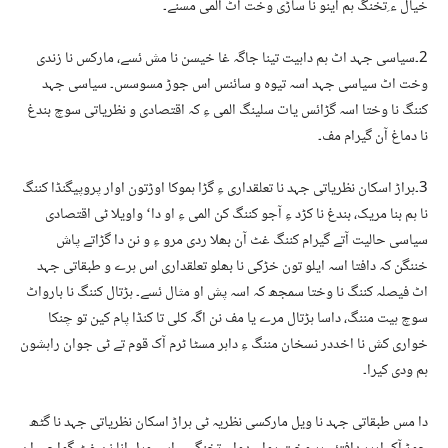
خیال ء ِتخنگ ہم اینو نا ساڑی وخت اٹ المی مسنے۔
2۔سیاسی جہد اٹ ہم داہیت تینا جاگہ غا خیسن نا مش ئسے، مارکس نا زندی
وخت اٹ سیاسی جہد اسہ تیوہ و سائنس اس جوڑ مسوسس۔ سیاسی جہد
کننگ نا وختا اسہ گڑائس یات سلینگ المی ءِ کہ اقتصادی و نظریاتی سوچ بندغ
نا دماغ آن گیرام مف۔
3۔ہراڑ اسکان نظریاتی جہد نا تعلقداری ءِ گڑا ہموکا اوڑتون اوار پروپیگنڈا کننگ
نا ہم بنا مریک، بندغ نا کڑد ءِ آجو کننگ کن المی ءِ او دا‘ واویلا ٹی اقتصادی
سیاسی حالیت آتے گیرام کننگ غٹ آن بھلا ردی مرو ءِ و نن دا گڑاتے پاش
خننگن کہ دافتا اسہ ایلو تون خڑکی نا بھلو تعلقداری اس ہرے و طبقاتی جہد
اٹ فیصلہ کننگ نا وختا سمجھ کہ اسہ پش او مثال ئسے۔ ہڑتال کننگ نا بارواٹ
سوچ ہیت مننگ، داسا ہڑتال مرے یا مف نن اگہ کلی تا کنڈا پام کین تو چنکا
خواری کش نا اخددر نسخان مننگ ءِ داہر مسٹا ٹرم آک قوم تے ٹی جوان راہشون
ہم ودی کیرا۔
دا مس طبقاتی جہد نا ویل مارکسی نظریہ ٹی ہراڑ اسکان نظریاتی جہد نا گٹھ