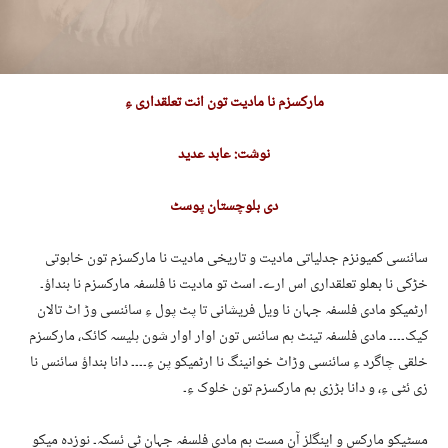
مارکسزم نا مادیت تون انت تعلقداری ءِ
نوشت: عابد عدید
دی بلوچستان پوسٹ
سائنسی کمیونزم جدلیاتی مادیت و تاریخی مادیت نا مارکسزم تون خاہوتی
خڑکی نا بھلو تعلقداری اس ارے۔ اسٹ تو مادیت نا فلسفہ مارکسزم نا بنداؤ۔
ارٹمیکو مادی فلسفہ جہان نا ویل فریشانی تا پٹ پول ءِ سائنسی وڑ اٹ تالان
کیک۔۔۔۔ مادی فلسفہ تینٹ ہم سائنس تون اوار اوار شون ہلیسہ کائک، مارکسزم
خلقی چاگرد ءِ سائنسی وڑاٹ خوانینگ نا ارٹمیکو پن ءِ۔۔۔۔ دانا بنداؤ سائنس نا
زی ئٹی ءِ، و دانا بڑزی ہم مارکسزم تون خلوک ءِ۔
مسٹیکو مارکس و اینگلز آن مست ہم مادی فلسفہ جہان ٹی ئسکہ۔ نوزدہ میکو