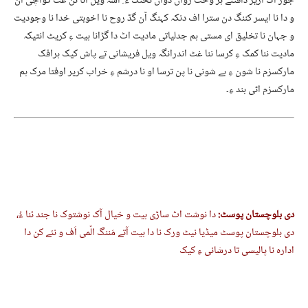
جوڑ آک اریر دافتئے ہر وخت رواں دواں تخنگ ء ِ اسہ ویل انا نن غٹ گواچی ان
و دا نا ایسر کننگ دن سترا اف دنکہ کہنگ آن گڈ روح نا اخوبتی خدا نا وجودیت
و جہان نا تخلیق ای مستی ہم جدلیاتی مادیت اٹ دا گڑانا ہیت ءِ کریٹ انتیکہ
مادیت ننا کمک ءِ کرسا ننا غٹ اندرانگہ ویل فریشانی تے پاش کیک ہرافک
مارکسزم نا شون ءِ بے شونی نا پن ترسا او نا درشم ءِ خراب کریر اوفتا مرک ہم
مارکسزم اٹی بند ءِ۔
دی بلوچستان پوسٹ:
دا نوشت اٹ ساڑی ہیت و خیال آک نوشتوک نا جند ئنا ءُ،
دی بلوچستان پوسٹ میڈیا نیٹ ورک نا دا ہیت آتے مَننگ الّمی اَف و نئے کن دا
ادارہ نا پالیسی تا درشانی ءِ کیک