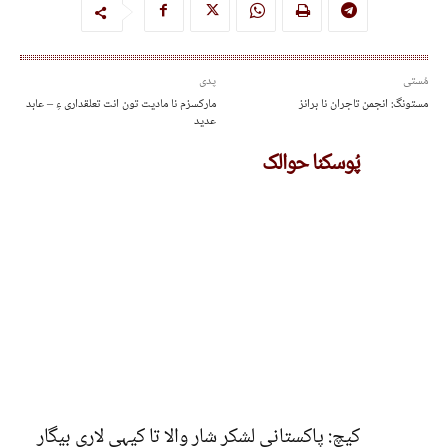
مُستی
پدی
مستونگ: انجمن تاجران نا برانز
مارکسزم نا مادیت تون انت تعلقداری ءِ – عابد
عدید
پُوسکنا حوالک
کیچ: پاکستانی لشکر شار والا تا کیہی لاری بیگار