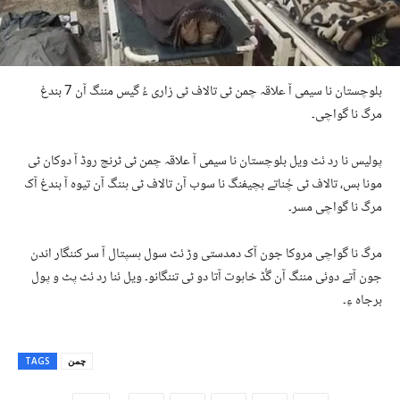
بلوچستان نا سیمی آ علاقہ چمن ٹی تالاف ٹی زاری ءُ گیس مننگ آن 7 بندغ
مرگ نا گواچی۔
پولیس نا رد ئٹ ویل بلوچستان نا سیمی آ علاقہ چمن ٹی ٹرنچ روڈ آ دوکان ٹی
مونا بس، تالاف ٹی چُناتے بچیفنگ نا سوب آن تالاف ٹی ہننگ آن تیوہ آ بندغ آک
مرگ نا گواچی مسر۔
مرگ نا گواچی مروکا جون آک دمدستی وڑ ئٹ سول ہسپتال آ سر کننگار اندن
جون آتے دوئی مننگ آن گُڈ خاہوت آتا دو ٹی تننگانو۔ ویل ئنا رد ئٹ پٹ و پول
برجاہ ءِ۔
چمن
TAGS