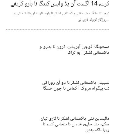
کرے، 14 اگست آن پڈ واپس کننگ نا بارو کریفے
کیچ ئنا علاقہ دشت ئٹی پاکستانی لشکر نا پارہ غان شار والا تا ذاتی و
روزگار کروک لاری تے...
مستونگ: فوجی آپریشن، ڈرون نا جلہو و
پاکستانی لشکر آ بم تراک
لسبیلہ: پاکستانی لشکر نا دو آن زوراکی
ئٹ بیگواہ مروک آ کماش نا جون خننگا
دالبندین ئٹی پاکستانی لشکر نا لاری تیان
سکہہ بند جلہو، خاران نا بنجاہی کسر نا
زیہا ناکہ بندی