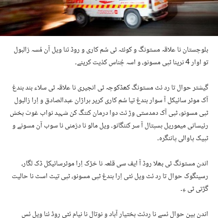
بلوچستان نا علاقہ مستونگ و کوئٹہ ٹی سُم کاری و روڈ ئنا ویل آن مُسہ زالبول
تو اوار 4 نرینا ٹپی مسونو، و اسہ چُناس کذیت کرینے۔
گیشتر حوال تا رد ئٹ مستونگ کھڈکوچہ ٹی انجیری نا علاقہ ٹی سلاء بند بندغ
آک موٹر سائیکل آ سوار بندغ تیا سُم کاری کریر ہراڑان عبدالصادق و اِرا زالبول
ٹپی مسونو، ٹپی آک دمدستی وڑ ئٹ دوا درمان کننگ کن شہید نواب غوث بخش
رئیسانی میموریل ہسپتال آ سر کننگانو۔ ویل مالو نا دژمنی نا سوب آن مسونے و
ٹپیک پاوالی پاننگرہ۔
اندن مستونگ ٹی بھلا روڈ آ ایف سی قلعہ نا خڑک اِرا موٹرسائیکل ڈک لگار،
رسینگوک حوال تا رد ئٹ ویل ئٹی اِرا بندغ ٹپی مسونو، ٹپی تیٹ اسٹ نا حالیت
گڑتی ٹی ءِ۔
اندن پین حوال ئسے نا ردئٹ بختیار آباد و نوتال نا نیام ئٹی روڈ ئنا ویل ئس