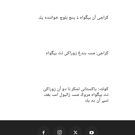
کراچی آن بیگواہ ءُ پنچ بلوچ خوانندہ یلہ
کراچی: مسہ بندغ زوراکی ئٹ بیگواہ
کوئٹہ: پاکستانی لشکر نا دو آن زوراکی
ئٹ بیگواہ مروک مسہ زالبول اسہ ہفتہ
ئسے آن پد یلہ