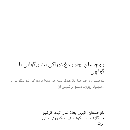
بلوچستان: چار بندغ زوراکی ئٹ بیگواہی نا
گواچی
بلوچستان نا جتا جتا انگا علاقہ تیان چار بندغ نا زوراکی ئٹ بیگواہی نا
تدینیک رپورٹ مسنو ہرافتیٹی ارا...
بلوچستان: کیہی بھلا شار اتیٹ کرفیو
خلنگا: تربت و کوئٹہ ٹی سکیورٹی ہائی
الرٹ