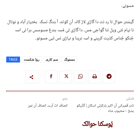
مسونے۔
گیشتر حوال تا رد ئٹ دا گاڑی لاڑ کانہ آن کوٸٹہ آ ہننگ ئسکہ بختیار آباد و نوتال
نا نیام ئٹی ویل ئنا گواچی مس۔ دا گاڑی ٹی مُسہ بندغ مسوسس ہرا ٹی اسہ
چُنکو چُناس کذیت کرینے و اسہ نرینا و نیاڑی ئس ٹپی مسونو۔
مستونگ
سم کاری
روڈ شکست
TAGS
مُستی
پدی
نادر قمبرانی آن اکبر بارکزئی اسکان | گڈیکو
انصاف اٹ اُرے، انصاف آن نمن
بشخ – محبوب شاہ
پُوسکنا حوالک