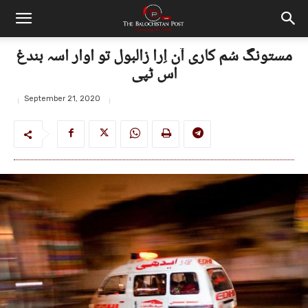
مستونگ سُم کاری آن اِرا زالبول تو اوار اسہ بندغ
اس ٹپی
September 21, 2020