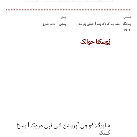
مُستی
پدی
پنجگور: نشہ بہا کروک ہند آ چغلی بم ئٹ
ہستی – درناز بلوچ
جلہو
پُوسکنا حوالک
شاہرگ: فوجی آپریشن ئٹی ٹپی مروک آ بندغ
کسک