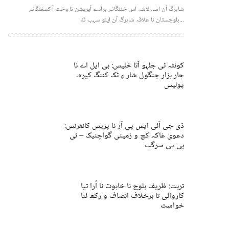
شاہرگ آن اسہ لاشہ اس خننگانے ہرادے آپریشن نا وخت آ کسفنگانے
بلوچستان نا علاقہ شاہرگ آن اینو سہب ئنا...
کوئٹہ ٹی جلہو آتا خلیس: بی ایل اے نا
چار ہزار جنگول شار ءِ ٹک کننگ کیرہ۔
پولیس
ڈی جی آئی ایس پی آر نا پریس کانفرنس:
دعویٰ غاک، کچ و زمینی گواچنیک – ٹی
بی پی سرگپ
تربت: ظریف بلوچ نا خاہوت نا اُرا تیا
کاروائی تا برخلاف انصاف و رکھ ئنا
خواست