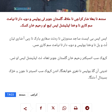
سندھ نا بھلا شار کراچی نا علاقہ گلستان جوہر ٹی پولیس و دوبہ دار تا نیامٹ
سم کاری نا وختا ایڈیشنل ایس ایچ او رحیم خان کسک۔
ایس ایس پی ایسٹ ساجد سدوزئی نا ردئٹ سفاری پارک نا رہی آ شاری تیان
لُٹ و پل نا وختا پولیس و دوبہ دار تا نیامٹ سم کاری مس۔
کہوک سب انسپکٹر رحیم خان گلستان جوہر تھانہ ئٹ ایڈیشنل ایس او ئس۔
تدینی آن گڈ پولیس نا نفری خواہفنگا، اندن کہوک سب انسپٹر نا جون ءِ خڑک
ہسپتال آ دننگا۔
کراچی
سندھ،
TAGS