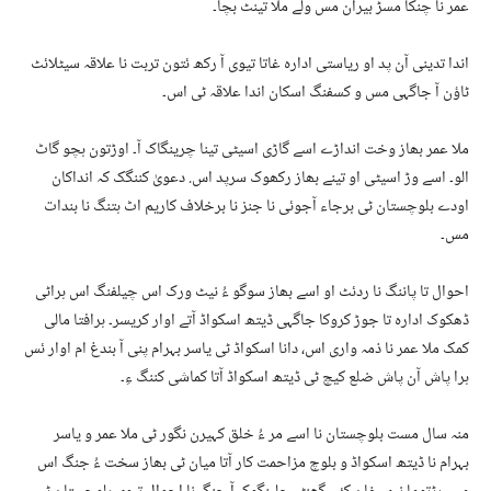
عمر نا چنکا مسڑ بیران مس ولے ملا تینٹ بچا۔
اندا تدینی آن پد او ریاستی ادارہ غاتا تیوی آ رکھ ئتون تربت نا علاقہ سیٹلائٹ
ٹاؤن آ جاگہی مس و کسفنگ اسکان اندا علاقہ ٹی اس۔
ملا عمر بھاز وخت انداڑے اسے گاڑی اسیٹی تینا چرینگاک آ۔ اوڑتون ہچو گاٹ
الو۔ اسے وڑ اسیٹی او تینے بھاز رکھوک سرپد اس. دعویٰ کننگک کہ انداکان
اودے بلوچستان ٹی برجاء آجوئی نا جنز نا برخلاف کاریم اٹ ہتنگ نا بندات
مس۔
احوال تا پاننگ نا ردئٹ او اسے بھاز سوگو ءُ نیٹ ورک اس چیلفنگ اس ہراٹی
ڈھکوک ادارہ تا جوڑ کروکا جاگہی ڈیتھ اسکواڈ آتے اوار کریسر۔ ہرافتا مالی
کمک ملا عمر نا ذمہ واری اس، دانا اسکواڈ ٹی یاسر بہرام پنی آ بندغ ام اوار ئس
ہرا پاش آن پاش ضلع کیچ ٹی ڈیتھ اسکواڈ آتا کماشی کننگ ءِ۔
منہ سال مست بلوچستان نا اسے مر ءُ خلق کہیرن نگور ٹی ملا عمر و یاسر
بہرام نا ڈیتھ اسکواڈ و بلوچ مزاحمت کار آتا میان ٹی بھاز سخت ءُ جنگ اس