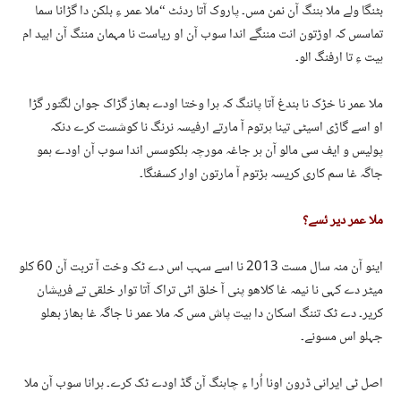
بٹنگا ولے ملا ہننگ آن نمن مس۔ پاروک آتا ردئٹ “ملا عمر ءِ بلکن دا گڑانا سما
تماسس کہ اوڑتون انت مننگے اندا سوب آن او ریاست نا مہمان مننگ آن ابید ام
ہیت ءِ تا ارفنگ الو۔
ملا عمر نا خڑک نا بندغ آتا پاننگ کہ ہرا وختا اودے بھاز گڑاک جوان لگتور گڑا
او اسے گاڑی اسیٹی تینا ہرتوم آ مارتے ارفیسہ نرنگ نا کوشست کرے دنکہ
پولیس و ایف سی مالو آن ہر جاغہ مورچہ ہلکوسس اندا سوب آن اودے ہمو
جاگہ غا سم کاری کریسہ ہڑتوم آ مارتون اوار کسفنگا۔
ملا عمر دیر ئسے؟
اینو آن منہ سال مست 2013 نا اسے سہب اس دے ٹک وخت آ تربت آن 60 کلو
میٹر دے کہی نا نیمہ غا کلاھو پنی آ خلق اٹی تراک آتا توار خلقی تے فریشان
کریر۔ دے ٹک تننگ اسکان دا ہیت پاش مس کہ ملا عمر نا جاگہ غا بھاز بھلو
جہلو اس مسونے۔
اصل ٹی ایرانی ڈرون اونا اُرا ءِ چاہنگ آن گڈ اودے ٹک کرے۔ ہرانا سوب آن ملا