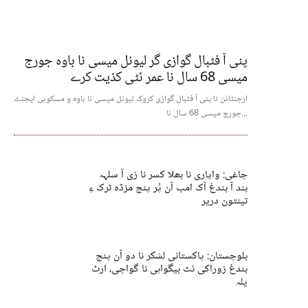
پنی آ فٹبال گوازی گر لیونل میسی نا باوہ جورج
میسی 68 سال نا عمر ئٹی کذیت کرے
ارجنٹائن نا پنی آ فٹبال گوازی کروک لیونل میسی نا باوہ و مسکوہی ایجنٹ
جورج میسی 68 سال نا...
چاغی: واپاری نا بھلا کسر نا زی آ سلہہ
بند آ بندغ آک امب آن پُر پنچ مزڈہ ٹرک ءِ
تینتون دریر
بلوچستان: پاکستانی لشکر نا دو آن پنچ
بندغ زوراکی ئٹ بیگواہی نا گواچی، ارٹ
یلہ