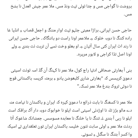
پروشت نا گواچی مس و جتا ٹولی تیٹ ونڈ مس۔ ملا عمر جیش العدل نا بشخ
مس۔
حاجی حسن ایرانی، ہراڑا ممبئی جلہو تیٹ اوار مننگ و اجمل قصاب ءِ انڈیا غا
رادہ کننگ نا دوبہ خلوک ءِ، ملاعمر اونا راست دو پاننگاکہ۔ حاجی حسن ایرانی
نا رند اٹ ایران کئی سال آتیان ءِ، او بھلو وخت ئسے آن تربت ئٹ ہندی ءِ، ولے
اونا اصل تڈا کراچی و لاہور مریرہ۔
پنی آ بھارتی صحافی ادتیا راج کول، ملا عمر نا کہنگ آن گڈ اسہ ٹوئٹ اسیٹی
دعویٰ کریسس کہ “بھارتی شاری کلبھوشن یادو ءِ برمتہ کریسہ پاکستانی فوج
نا دوٹی تروک بندغ ملا عمر ئسک۔”
ملا عمر نا کسفنگ نا بابت ذرائع دا دعویٰ کیرہ کہ ایران و پاکستان نا نیامٹ منہ
دے مالو بڑز تلہ نا اوڑدئی اسیٹی اسٹ ایلو نا خواہوک دوبہ دار آک ہرافک اسٹ
ایلو نا رہی آ ہندی ءُ، تننگ نا یا خلنگ نا معاہدہ مسوسس۔ چمشانک شاغوک آتا
ردئٹ ملا عمر ءِ اولی ساہت ئتون خلیسہ پاکستان ایران تون تعلقداری تے اسیکہ
وا کسر آ ہتنگ نا سگنل ءِ تسونے۔