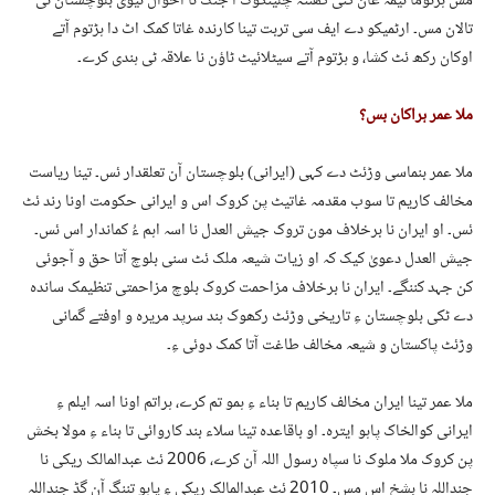
مس ہڑتوما نیمہ غان کئی گھنٹہ چلینگوک آ جنگ نا احوال تیوی بلوچستان ٹی
تالان مس۔ ارٹمیکو دے ایف سی تربت تینا کارندہ غاتا کمک اٹ دا ہڑتوم آتے
اوکان رکھ ئٹ کشا، و ہڑتوم آتے سیٹلائیٹ ٹاؤن نا علاقہ ٹی ہندی کرے۔
ملا عمر ہراکان بس؟
ملا عمر بنماسی وڑئٹ دے کہی (ایرانی) بلوچستان آن تعلقدار ئس۔ تینا ریاست
مخالف کاریم تا سوب مقدمہ غاتیٹ پن کروک اس و ایرانی حکومت اونا رند ئٹ
ئس۔ او ایران نا برخلاف مون تروک جیش العدل نا اسہ اہم ءُ کماندار اس ئس۔
جیش العدل دعویٰ کیک کہ او زیات شیعہ ملک ئٹ سنی بلوچ آتا حق و آجوئی
کن جہد کننگے۔ ایران نا برخلاف مزاحمت کروک بلوچ مزاحمتی تنظیمک ساندہ
دے ٹکی بلوچستان ءِ تاریخی وڑئٹ رکھوک ہند سرپد مریرہ و اوفتے گمانی
وڑئٹ پاکستان و شیعہ مخالف طاغت آتا کمک دوئی ءِ۔
ملا عمر تینا ایران مخالف کاریم تا بناء ءِ ہمو تم کرے، ہراتم اونا اسہ ایلم ءِ
ایرانی کوالخاک پاہو ایترہ۔ او باقاعدہ تینا سلاء بند کاروائی تا بناء ءِ مولا بخش
پن کروک ملا ملوک نا سپاہ رسول اللہ آن کرے، 2006 ئٹ عبدالمالک ریکی نا
جنداللہ نا بشخ اس مس۔ 2010 ئٹ عبدالمالک ریکی ءِ پاہو تننگ آن گڈ جنداللہ