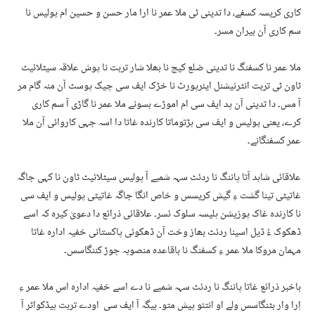
کاری کریسہ کسفے، دا تدینی ٹی ملا عمر نا ارا مار حسن و حسین ام پولیس نا
سم کاری آن بیران مسر۔
ملا عمر نا کسفنگ نا تدینی ضلع کیچ نا بھلا شار تربت نا پوش علاقہ سیٹلائیٹ
ٹاون ٹی تربت انٹرنیشنل ایئرپورٹ نا خڑک ایف سی چیک پوسٹ آن منہ گام مر
آ مس۔ دا تدینی آن پد ایف سی ام اموڑے بسونے ملا عمر نا گاڑی آ سم کاری
کرے، یعنی پولیس و ایف سی ہڑتوماتا کارندہ غاتا دا اسہ جہی کاروائی آن ملا
عمر کسفنگانے۔
علاقائی شاہد آتا پاننگ نا ردئٹ سہہ شمبے آ پولیس سیٹلائیٹ ٹاون نا کہی جاگہ
غاتیٹی تینا گشت ءِ گیش کریسس و خاص انگا جاگہ غاتیٹی پولیس و ایف سی
نا کارندہ غاک پوزیشن ہلیسہ سلوک ئسر۔ علاقائی ذرائع دا دعویٰ کیرہ کہ اسے
ڈھکوک ءُ ڈیل اسینا ردئٹ بھاز وخت آن ڈھکوئی پاکستانی خفیہ ادارہ غاتا
مہمان مروکا ملا عمر ءِ کسفنگ نا باقاعدہ منصوبہ جوڑ کننگاسس۔
باخبر ذرائع غاتا پاننگ نا ردئٹ سہہ شمبے نا دے اسے خفیہ ادارہ اس ملا عمر ءِ
اِرا وار بٹنگاسس ولے او انتئو پیش متو۔ بیگہ آ ایف سی اودے تربت ہیڈکواٹر آ