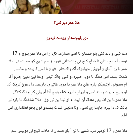
ملا عمر دیر ئس؟
دی بلوچستان پوسٹ تیدری
دے کہی و دے ٹکی بلوچستان نا اسے متنازعہ کڑدار اس ملا عمر بلوچ ءِ 17
نومبر آ بلوچستان نا ضلع کیچ ٹی پاکستانی فورسز سم کاری کریسہ کسفے۔ ملا
عمر نا زی آ بلوچ آجوئی خواہوک آک پاکستانی فوج نا اسے کارندہ و مذہبی
شدت پسند اس مننگ نا دوبہ خلیرہ، و کہی جاگہ تیٹی اوفتا تین پتین جلہو آک
ام مسونو۔ ارٹیمیکو پارہ غان ملا عمر دا دوبہ غاتے رد پاریسہ دا دعویٰ کریکہ کہ
او بلوچ حریت پسند ئسے و ایران نا برخلاف بلوچ آتا آجوئی کن جنگ کننگے۔
ملا عمر نا پن اٹ پنی مننگ آن ابید ام او تینا پن ٹی لوز “ملا” شاغنگ نا بارہ ٹی
پائک کہ دا بیرہ چاہنداری ئسے۔ اونا مذہبی شدت پسندی تون ہچو تعلقداری اس
اف۔
ملا عمر ءِ 17 نومبر سہہ شمبے نا نن آ بلوچستان نا علاقہ کیچ ٹی پولیس سم