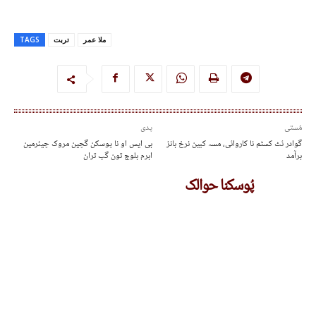
ملا عمر
تربت
TAGS
مُستی
پدی
گوادر ئٹ کسٹم نا کاروائی، مسہ کبین نرخ بانز
بی ایس او نا پوسکن گچین مروک چیئرمین
برآمد
ابرم بلوچ تون گپ تران
پُوسکنا حوالک