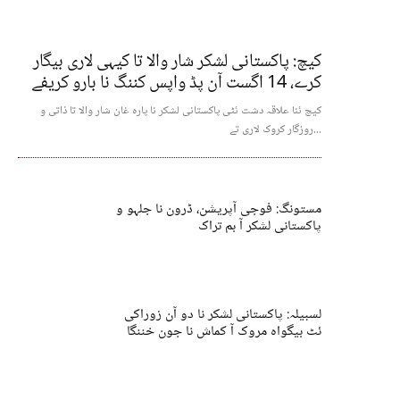
کیچ: پاکستانی لشکر شار والا تا کیہی لاری بیگار
کرے، 14 اگست آن پڈ واپس کننگ نا بارو کریفے
کیچ ئنا علاقہ دشت ئٹی پاکستانی لشکر نا پارہ غان شار والا تا ذاتی و
روزگار کروک لاری تے...
مستونگ: فوجی آپریشن، ڈرون نا جلہو و
پاکستانی لشکر آ بم تراک
لسبیلہ: پاکستانی لشکر نا دو آن زوراکی
ئٹ بیگواہ مروک آ کماش نا جون خننگا