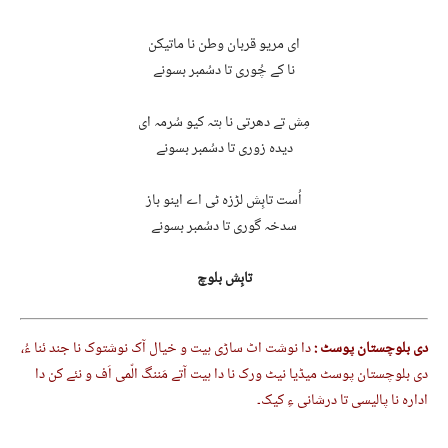
ای مریو قربان وطن نا ماتیکن
نا کے چُوری تا دسُمبر بسونے
مِش تے دھرتی نا ہتہ کیو سُرمہ ای
دیدہ زوری تا دسُمبر بسونے
اُست تابِش لڑزہ ٹی اے اینو باز
سدخہ گوری تا دسُمبر بسونے
تابِش بلوچ
دی بلوچستان پوسٹ :
دا نوشت اٹ ساڑی ہیت و خیال آک نوشتوک نا جند ئنا ءُ،
دی بلوچستان پوسٹ میڈیا نیٹ ورک نا دا ہیت آتے مَننگ الّمی اَف و نئے کن دا
ادارہ نا پالیسی تا درشانی ءِ کیک۔