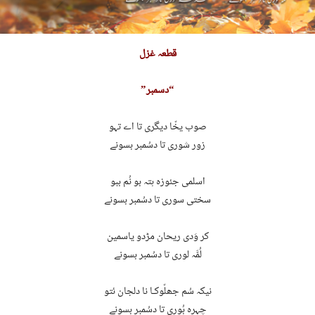
قطعہ غزل
“دسمبر”
صوب یخّا دیگری تا اے تہو
زور شوری تا دسُمبر بسونے
اسلمی جئوزہ ہتہ بو نُم ببو
سختی سوری تا دسُمبر بسونے
کر وَدی ریحان مڑدو یاسمین
لُمَّہ لوری تا دسُمبر بسونے
نیکہ سُم جھلّوکـا نا دلجان ئتو
چہرہ بُوری تا دسُمبر بسونے