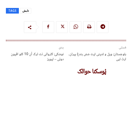
تابش
TAGS
مُستی
پدی
بلوچستان: ویل و تدینی تیٹ شش بندغ بیران،
نوشکی: کاروائی ئٹ ٹرک آن 10 کلو افیون
ارٹ ٹپی
دوئی – لیویز
پُوسکنا حوالک