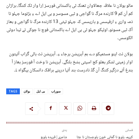
مالو بولان نا علاقہ جھالاوان تھنک ٹی پاکستانی فورسز اِرا وار ٹک کننگا، ہراڑان
کم آن کم 9 کارندہ مرگ نا گواچی و ٹپی مسوسر و بی ایل اے ءِ ہڑتوما جہلو تا
ذمہ واری ءِ ارفیسس و پاریسس کہ جہلو تیٹی 13 کارندہ مرگ نا گواچی و بھاز
آک ٹپی مسونو، اولیکو جہلو ٹی بی ایل اے پاکستانی فوج نا چوکی تے تینا دوٹی
الکوسس۔
بولان ئٹ اینو مسٹمیکو دے ہم آپریشن برجاء ءِ۔ آپریشن ئٹ بالی گراب آتیتون
اوار زمینی لشکر بھلو کچ اسیٹی بشخ ہلنگے۔ آپریشن نا وخت آ فورسز بھاز آ
بندغ آتے دزگیر کننگ آن گڈ نادرست ہند آتیا درینے ہرافک دائسکان بیگواہ ءُ۔
سوراب
بی ایل
بولان
TAGS
مُستی
پدی
کریمہ بلوچ نا گمانی خون: بلوچستان نا جتا
شاعری | فریدہ بلوچ