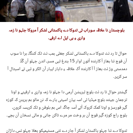
بلوچستان نا علاقہ سوراب ٹی تدوکا دے پاکستانی لشکر آ مروکا جلہو نا زمہ
واری ءِ بی ایل اے ارفے۔
حوال تا رد ئٹ تدوکا دے پاکستانی لشکر چغلی بمب ئٹ ٹک کننگا، ہرا نا سوب
آن فوج ئنا بھاز آ کارندہ آتون اوار 15 بندغ ٹپی مسر، اندن جہلو آن گُڈ
دمدستی وڑ ئٹ بھاز آ آ کارندہ آک علاقہ ءِ داپار ایپار آن الکر و ٹپی تے اسپتال آ
سر کریر۔
گیشتر حوال تا رد ئٹ بلوچ لبریشن آرمی دا جہلو نا زمہ واری ءِ ارفینے و اونا
ترجمان جیئند بلوچ میڈیا ٹی اسہ بیان اسیٹی پارے کہ نن مالو ہم پرینن کہ کوزہ
گیر فورسز و اونا کمک کروک آتے آسہ جاگہ اس ہم ہلوفن و ٹک کریسہ کرون،
بلوچ راج کوزہ گیر فوج آن ہر وخت مر مرے تاکن جانی و مالی نسخان آن بچے۔
تدوکا دے ئنا جہلو پاکستان لشکر آ چار دے ئٹی مسٹیمیکو بھلا جہلو ئس، داڑان