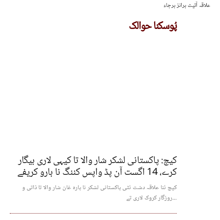
علاقہ آتیٹ برانز برجاء
پُوسکنا حوالک
کیچ: پاکستانی لشکر شار والا تا کیہی لاری بیگار
کرے، 14 اگست آن پڈ واپس کننگ نا بارو کریفے
کیچ ئنا علاقہ دشت ئٹی پاکستانی لشکر نا پارہ غان شار والا تا ذاتی و
روزگار کروک لاری تے...