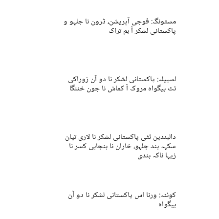
مستونگ: فوجی آپریشن، ڈرون نا جلہو و
پاکستانی لشکر آ بم تراک
لسبیلہ: پاکستانی لشکر نا دو آن زوراکی
ئٹ بیگواہ مروک آ کماش نا جون خننگا
دالبندین ئٹی پاکستانی لشکر نا لاری تیان
سکہہ بند جلہو، خاران نا بنجاہی کسر نا
زیہا ناکہ بندی
کوئٹہ: ورنا اس پاکستانی لشکر نا دو آن
بیگواہ