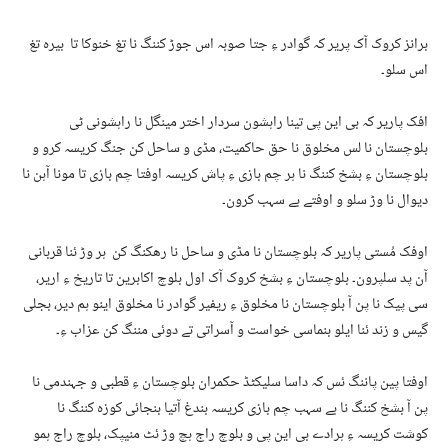
برانز کروک آک پریر کہ گوادر ءِ جتا صوبہ اس جوڑ کننگ نا تغ خنوکا تا بیرہ تغ
اس سلو۔
افک پاریر کہ بی این پی تینا راہشون سردار اختر مینگل نا راہشونی ٹی
بلوچستان نا لس مخلوق نا حق حاکمیت، مڈی و ساحل کن جنگ کریسہ کرو و
بلوچستان ءِ بشخ کننگ نا ہر چم بازی ءِ پاش کریسہ اوفتا چم بازی تا مونا آہن نا
دیوال نا وڑ سلو و اوفتے بے سہب کرون۔
اوفک مُستی پاریر کہ بلوچستان نا مڈی و ساحل نا رھکنگ کن ہر وڑ ئنا قربانی
آن پد سلپرون۔ بلوچستان ءِ بشخ کروک آک اول بلوچ اکابرین تا تاریخ ءِ اریر،
سی پیک نا پن آ بلوچستان نا مخلوق ءِ ریفیر گوادر نا مخلوق اینو ہم دیر، بجلی
گیس و زند ئنا ایلو بنماسی خواست و آسراتی تے دوئی مننگ کن عزاب ءِ۔
اوفتا پین پاننگ ئس کہ داسا سلیکٹڈ حکمران بلوچستان ءِ قطبی و جہندمی نا
پن آ بشخ کننگ نا بے سہب چم بازی کریسہ بندغ آتیا بنجائی کوزہ کننگ نا
کوشت کریسہ ءِ ہرادے بی این پی و بلوچ راج ہچ وڑ ئٹ منیپک، بلوچ راج ہمو