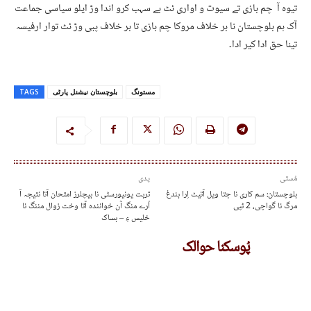
تیوہ آ چم بازی تے سیوت و اواری ئٹ بے سہب کرو اندا وڑ ایلو سیاسی جماعت
آک ہم بلوچستان نا بر خلاف مروکا چم بازی تا بر خلاف پبی وڑ ئٹ توار ارفیسہ
تینا حق ادا کیر ادا۔
مستونگ
بلوچستان نیشنل پارٹی
TAGS
مُستی
پدی
بلوچستان: سم کاری نا جتا ویل آتیٹ اِرا بندغ
تربت یونیورسٹی نا بیچلرز امتحان آتا نتیجہ آ
مرگ نا گواچی، 2 ٹپی
اُرے منگ آن خوانندہ آتا وخت زوال مننگ نا
خلیس ءِ – بساک
پُوسکنا حوالک