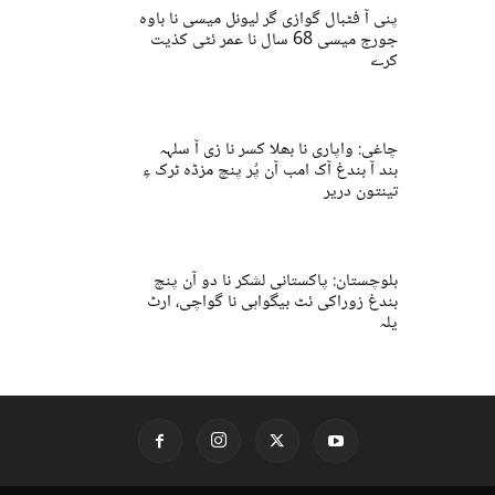
پنی آ فٹبال گوازی گر لیونل میسی نا باوہ
جورج میسی 68 سال نا عمر ئٹی کذیت
کرے
چاغی: واپاری نا بھلا کسر نا زی آ سلہہ
بند آ بندغ آک امب آن پُر پنچ مزڈہ ٹرک ءِ
تینتون دریر
بلوچستان: پاکستانی لشکر نا دو آن پنچ
بندغ زوراکی ئٹ بیگواہی نا گواچی، ارٹ
یلہ