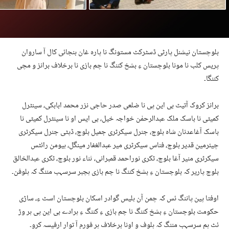
بلوچستان نیشنل پارٹی ڈسٹرکٹ مستونگ نا پارہ غان بنجائی کال آ ساروان
پریس کلب نا مونا بلوچستان ءِ بشخ کننگ نا چم بازی نا برخلاف برانز و مچی
کننگا۔
برانز کروک آتیٹ بی این پی نا ضلعی صدر حاجی نزر محمد ابابکی، سینٹرل
کمیٹی نا باسک ملک عبدالرحمٰن خواجہ خیل، بی ایس او نا سینٹرل کمیٹی نا
باسک آغاعدنان شاہ بلوچ، جنرل سیکرٹری جمیل بلوچ، ڈپٹی جنرل سیکرٹری
چیئرمین قدیر بلوچ، فناس سیکرٹری میر عبدالغفار مینگل، ہیومن رائٹس
سیکرٹری منیر آغا بلوچ، ٹکری نوراحمد قمبرانی، ثناء نور بلوچ، ٹکری عبدالخالق
بلوچ پاریر کہ بلوچستان ءِ بشخ کننگ نا چم بازی ہچبر سرسہب مننگ کہ ہلوفن۔
اوفتا پین پاننگ ئس کہ چمن آن ہلیس گوادر اسکان بلوچستان اسٹ ءِ، ساڑی
حکومت بلوچستان ءِ بشخ کننگ نا چم بازی ءِ کننگ ءِ ہرادے بی این پی ہر وڑ
ئٹ ہم سرسہب مننگ کہ ہلوف و اونا برخلاف ہر فورم آ توار ارفیسہ کرو۔