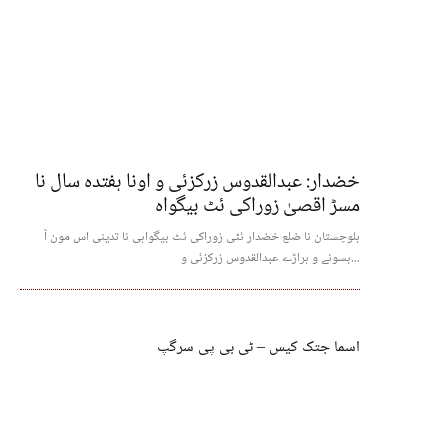
خضدار: عبدالقدوس زرکزئی و اونا ہفتدہ سال نا
مسڑ اقصیٰ زوراکی ئٹ بیگواہ
بلوچستان نا ضلع خضدار ئٹی زوراکی ئٹ بیگواہی نا تدینی اس مون آ
بسونے و ہراڑے عبدالقدوس زرکزئی و...
اسما جتک کیس – ٹی بی پی سرگپ