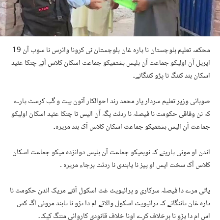
محکمہ تعلیم بلوچستان نا پارہ غان بلوچستان ٹی کرونا وائرس نا سوب آن 19
اپریل آن اولیکو جماعت آن ہلیس ہشتمیکو جماعت اسکان کلاس آتے چنکا عئید
اسکان بند کننگ نا پڑو کننگانے۔
صوبائی وزیر تعلیم سردار یار محمد رند احوالکار آتون ہیت و گپ کرسٹ پارے
کہ نن وفاقی حکومت نا فیصلہ نا ردئٹ پگہ آن الیس تا چنکا عئید اسکان اولیکو
جماعت آن الیس ہشتمیکو جماعت اسکان کلاس آک بند مریرہ۔
اندن او مونی پارینے کہ نوہمیکو جماعت آن ہلیس دوانزدہ میکو جماعت اسکان
کلاس آک سخت ایس او پیز نا پابندی نا ردئٹ برجاء مریرہ ۔
یاتی مرے دا فیصلہ سرکاری و پرائیویٹ غٹ اسکول آتئے مریک اندن حکومت نا
پارہ غان پاننگانے کہ پرائیویٹ اسکول والاتے ام دا پڑو نا پابند مروئی اگہ کس
اس ام دا پڑو نا برخلاف کرے اونا خلاف قانودی کاروائی مننگ کیک۔