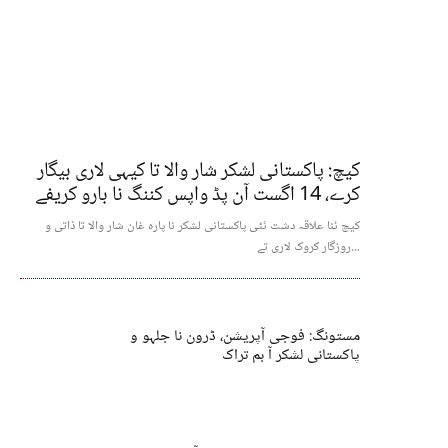
کیچ: پاکستانی لشکر شار والا تا کیہی لاری بیگار
کرے، 14 اگست آن پڈ واپس کننگ نا بارو کریفے
کیچ ئنا علاقہ دشت ئٹی پاکستانی لشکر نا پارہ غان شار والا تا ذاتی و
روزگار کروک لاری تے...
مستونگ: فوجی آپریشن، ڈرون نا جلہو و
پاکستانی لشکر آ بم تراک