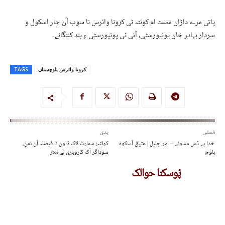
یاتی مرے داڑان مست ام کوئٹہ ٹی کرونا وائرس نا سوب آن چار اسکول و
سردار بہادر خان یونیورسٹی، آئی ٹی یونیورسٹی ءِ بند کننگانے۔
کرونا وائرس بلوچستان
TAGS
مُستی
پدی
خدا بے ڈس مسونے – امر جلیل | عتیق آسکوہ
کوئٹہ: سمارٹ لاک ڈاون نا فیصلہ آن نمن،
بلوچ
سوداگر آک کاروباری تے ملار
پُوسکنا حوالک