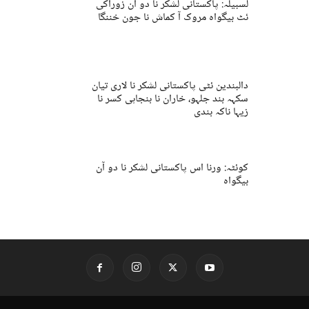
لسبیلہ: پاکستانی لشکر نا دو آن زوراکی
ئٹ بیگواہ مروک آ کماش نا جون خننگا
دالبندین ئٹی پاکستانی لشکر نا لاری تیان
سکہہ بند جلہو، خاران نا بنجاہی کسر نا
زیہا ناکہ بندی
کوئٹہ: ورنا اس پاکستانی لشکر نا دو آن
بیگواہ