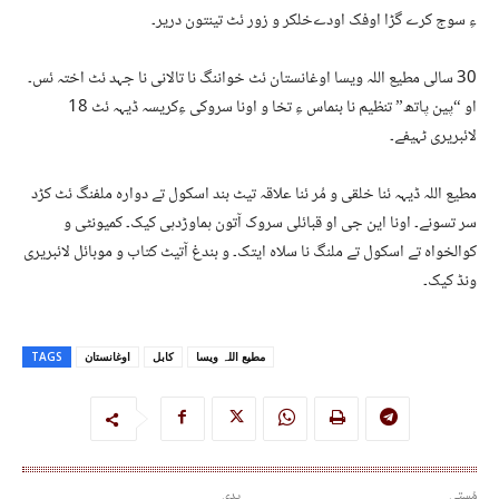
ءِ
سوج
کرے
گڑا
اوفک
اودے
خلکر
و
زور
ئٹ
تینتون
دریر۔
30
سالی
مطیع
اللہ
ویسا
اوغانستان
ئٹ
خواننگ
نا
تالانی
نا
جہد
ئٹ
اختہ
ئس۔
او
“
پین
پاتھ
”
تنظیم
نا
بنماس
ءِ
تخا
و
اونا
سروکی
ءِ
کریسہ
ڈیہہ
ئٹ
18
لائبریری
ٹہیفے۔
مطیع
اللہ
ڈیہہ
ئنا
خلقی
و
مُر
ئنا
علاقہ
تیٹ
بند
اسکول
تے
دوارہ
ملفنگ
ئٹ
کڑد
سر
تسونے۔
اونا
این
جی
او
قبائلی
سروک
آتون
ہم
اوڑدہی
کیک۔
کمیونٹی
و
کوالخواہ
تے
اسکول
تے
ملنگ
نا
سلاہ
ایتک۔
و
بندغ
آتیٹ
کتاب
و
موبائل
لائبریری
ونڈ
کیک۔
مطیع اللہ ویسا
کابل
اوغانستان
TAGS
مُستی
پدی