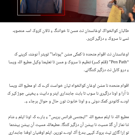
طالبان
کوالخواک
اوغانستان
ئٹ
مسن
تا
خواننگ
ءِ
تالان
کروک
اسہ
منصوبہ
ئسے
نا
سروک
ءِ
دزگیر
کریر۔
اوغانستان
ئٹ
اقوام
متحدہ
نا
کمکی
مشن
“
یوناما
”
ٹویٹر
آ
نوشتہ
کرینے
کہ
“Pen Path” (
قلم
کسر
)
تنظیم
نا
سروک
و
مسن
تا
تعلیم
نا
وکیل
مطیع
اللہ
ویسا
ءِ
درو
کابل
ئٹ
دزگیر
کننگانے۔
اقوام
متحدہ
نا
مشن
اوغان
کوالخواہ
تیان
خواست
کرے
کہ
او
مطیع
اللہ
ویسا
نا
اُرا
و
اونا
دزگیری
نا
سوب
تا
بابت
چاہنداری
ایتر
و
دا
ہیت
ءِ
یخینی
جوڑ
کیر
کہ
اودے
کانودی
کمک
دوئی
ءِ
و
اونا
خاہوت
تون
حال
و
حوال
برجاء
ءِ۔
مطیع
اللہ
نا
ایلم
سمیع
اللہ
“
ایجنسی
فرانس
پریس
”
ءِ
پارے
کہ
اونا
ایلم
ءِ
شام
ئنا
نماز
آن
گڈ
مسیت
نا
پیشن
آن
دزگیر
کننگا۔
مطیع
اللہ
مسیت
آن
پیشن
پیشتما
تو
اِرا
گاڑی
تیٹ
بروک
کیہی
بندغ
آک
اودے
توریر۔
ایلم
اوفتیان
اوفتا
چاہنداری