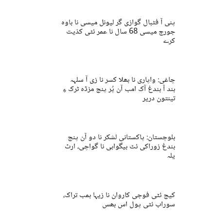
پنی آ فٹبال گوازی گر لیونل میسی نا باوہ
جورج میسی 68 سال نا عمر ئٹی کذیت
کرے
چاغی: واپاری نا بھلا کسر نا زی آ سلہہ
بند آ بندغ آک امب آن پُر پنچ مزڈہ ٹرک ءِ
تینتون دریر
بلوچستان: پاکستانی لشکر نا دو آن پنچ
بندغ زوراکی ئٹ بیگواہی نا گواچی، ارٹ
یلہ
کیچ ئٹی فوجی کاروان نا زیہا بمب تراک،
سوراب ئٹی پول اس بھس