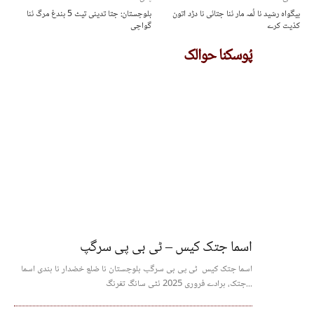
بیگواہ رشید نا لُمہ مار ئنا جتائی نا دڑد اتون
بلوچستان: جتا تدینی تیٹ 5 بندغ مرگ ئنا
کذیت کرے
گواچی
پُوسکنا حوالک
اسما جتک کیس – ٹی بی پی سرگپ
اسما جتک کیس ٹی پی بی سرگپ بلوچستان نا ضلع خضدار نا ہندی اسما
جتک، ہرادے فروری 2025 ئٹی سانگ تفرنگ...