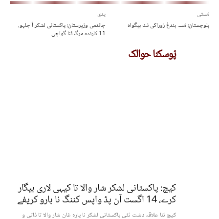
مُستی
پدی
بلوچستان: مُسہ بندغ زوراکی ئٹ بیگواہ
جاندمی وزیرستان: پاکستانی لشکر آ جلہو،
11 کارندہ مرگ ئنا گواچی
پُوسکنا حوالک
کیچ: پاکستانی لشکر شار والا تا کیہی لاری بیگار
کرے، 14 اگست آن پڈ واپس کننگ نا بارو کریفے
کیچ ئنا علاقہ دشت ئٹی پاکستانی لشکر نا پارہ غان شار والا تا ذاتی و