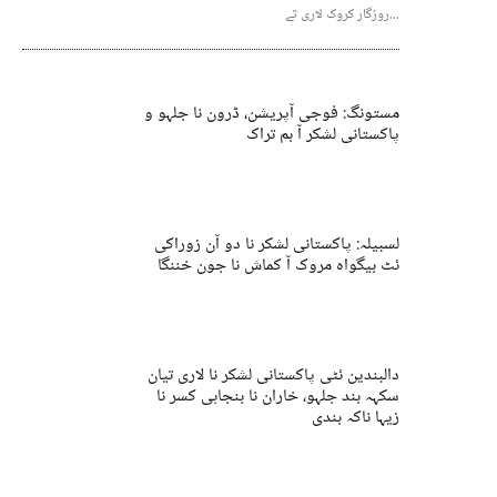
روزگار کروک لاری تے...
مستونگ: فوجی آپریشن، ڈرون نا جلہو و
پاکستانی لشکر آ بم تراک
لسبیلہ: پاکستانی لشکر نا دو آن زوراکی
ئٹ بیگواہ مروک آ کماش نا جون خننگا
دالبندین ئٹی پاکستانی لشکر نا لاری تیان
سکہہ بند جلہو، خاران نا بنجاہی کسر نا
زیہا ناکہ بندی