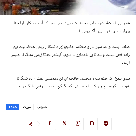
شیرانی
نا
علاقہ
شرن
پائے
محمد
ئٹ
دئے
دے
ٹی
سورک
آن
دائسکان
اِرا
چنا
بیران
مسر
اندن
درزن
آک
زیمی
ءُ۔
ضلعی
بست
و
بند
شیرانی
و
محکمہ
جانجوڑی
دائسکان
زیمی
علاقہ
تیٹ
ٹیم
رادہ
کتنے،
بست
و
بند
نا
بے
پامداری
نا
سوب
گیشتر
چنا
تا
زیمی
مننگ
نا
خُلیس
ارے۔
ہندی
بندغ
آک
حکومت
و
محکمہ
جانجوڑی
آن
دمدستی
کمک
رادہ
کننگ
نا
خواست
کریسہ
پاریر
کہ
ایلو
چنا
تے
رکھنگ
کن
دمدستی
نوٹس
ہلنگ
مرے۔
شیرانی
سورک
TAGS