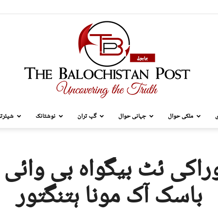
ی
ملکی حوال
جہانی حوال
گپ تران
نوشتانک
شیئرتر
TBP
راکی ئٹ بیگواہ بی وائی 
باسک آک مونا ہتنگتور
Brahui