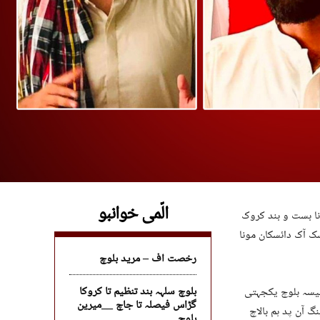
الّمی خوانبو
نا بست و بند کروک
ک آک دائسکان مونا
رخصت اف – مرید بلوچ
بلوچ سلہہ بند تنظیم تا کروکا
خلیسہ بلوچ یکجہتی
گڑاس فیصلہ تا جاچ __میرین
گ آن پد ہم بالاچ
بلوچ