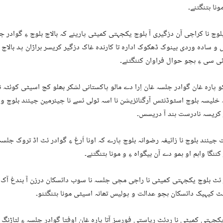
ونا ہتنگتنے۔
بلوچ نا کراچی آن دزگیری آ بلوچ یکجہتی کمیٹی پارینے کہ بالاچ بلوچ ءِ گوادر ج
و سادہ وردی بینوک ڈھکوک ادارہ تا کارندہ غاک دزگیر کریسر ہراڑان پد بالاچ ن
ی سی ءِ ہچو حوال فراوان کننگتنے۔
و پارہ غان گوادر جلسہ غان اِرا دے مالو پاکستانی لشکر بھلو کچ اسیٹی کوئٹہ نا
خلیسہ بلوچ اسٹوڈنٹس آرگنائزیشن نا اسہ ٹولی ئسے نا چیئرمین جیئند بلوچ و ا
 کریسہ نادرست ہند آ دریسس۔
ت جیئند بلوچ نا زائیفہ رضوانہ بلوچ پارے کہ اونا اَرغ ءِ گوادر ئٹ اڈ تروک جلسہ
کننگا واہم او ہمو دے آن بیگواہ ءِ و مونا ہتنگتنے۔
 ئٹ بلوچ یکجہتی کمیٹی نا راجی مچی جلسہ نا سوب دائسکان درزن آ بندغ آک د
ٹ کیہیک دائسکان ہچو عدالت و پولیس تھانہ اسیٹی مونا ہتنگتنو۔
کجہتی کمیٹی نا ردئٹ ریاستی فورسز آتا پارہ غان اوفتا گوادر جلسہ ءِ لتاڑن