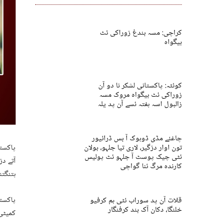
کراچی: مسہ بندغ زوراکی ئٹ
بیگواہ
کوئٹہ: پاکستانی لشکر نا دو آن
زوراکی ئٹ بیگواہ مروک مسہ
زالبول اسہ ہفتہ ئسے آن پد یلہ
چاغئے مڈی ڈوہوک آ بس ڈرائیور
تون اوار دزگیر، لاری تیا جلہو، بولان
پاکستا
ئٹی چیک پوسٹ آ جلہو ئٹ پولیس
آتے دز
کارندہ مرگ ئنا گواچی
ہتنگتن
پاکستا
قلات آن پد سوراب ئٹی ہم کرفیو
خلنگا، دکان آک بند کرفنگار
کمیٹی 