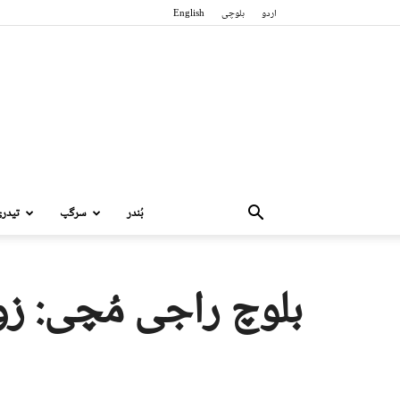
اردو
بلوچی
English
بُندر
سرگپ
تیدر
بلوچ راجی مُچی: زو