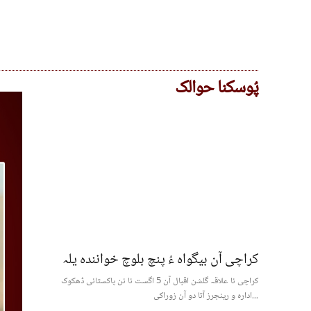
پُوسکنا حوالک
کراچی آن بیگواہ ءُ پنچ بلوچ خوانندہ یلہ
کراچی نا علاقہ گلشن اقبال آن 5 اگست نا نن پاکستانی ڈھکوک
ادارہ و رینجرز آتا دو آن زوراکی...