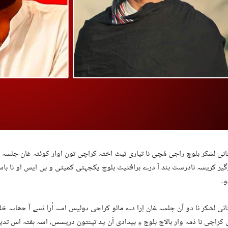
نی لشکر بلوچ راجی مُچی نا تیاری تیٹ اختہ کراچی تون اوار کوئٹہ غان جلسہ 
گیر کریسہ نادرست ہند آ درے ہرافتیٹ بلوچ یکجہتی کمیٹی و بی ایس او نا باس
و۔
نی لشکر نا دو آن جلسہ غان اِرا دے مالو کراچی پولیس اسہ اُرا ئسے آ چھاپہ 
کراچی نا ذمہ وار بالاچ بلوچ ءِ بیدادی آن پد تینتون دریسس، اسہ ہفتہ اس تدین