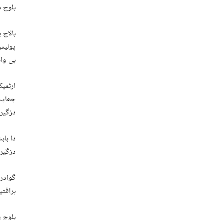
بلوچ م
بالاچ 
پولیس 
بی وائ
ارٹمیک
چھاپہ 
دزگیر
دا باب
دزگیر 
گوادر
ہرافتی
بلوچ ی