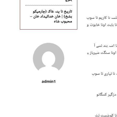
تاریخ نا پنہ غاک (چارمیکو
بشخ) | خان خدائیداد خان –
لسہ نا کاریم تا سوب
محبوب شاہ
ا بابت اونا خاہوت و
 اسہ ہند ئسے آ
ونا سنگت شیرباز ءِ
 نا تیاری تا سوب
admin1
زگیر کننگانو
گ نا کوشست ئٹ