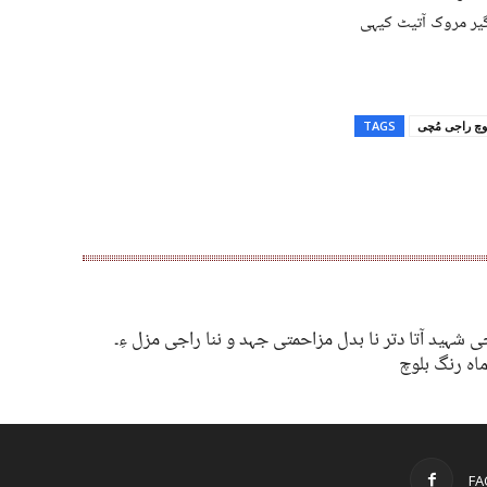
گیر مروک آتیٹ کیہی
وچ راجی مُچی
TAGS
جی شہید آتا دتر نا بدل مزاحمتی جہد و ننا راجی مزل ءِ۔
ماہ رنگ بلوچ
FA