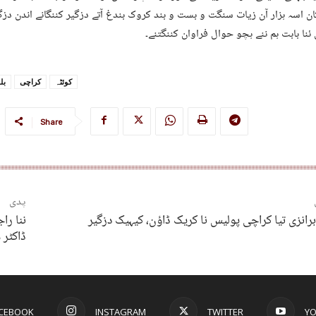
ن اسہ ہزار آن زیات سنگت و بست و بند کروک بندغ آتے دزگیر کننگانے اندن دز
ئنا بابت ہم ننے ہچو حوال فراوان کننگتنے۔
کوئٹہ
کراچی
بل
Share
پدی
برانزی تیا کراچی پولیس نا کریک ڈاؤن، کیہیک دزگیر
ننا را
ڈاکٹر 
CEBOOK
INSTAGRAM
TWITTER
Y