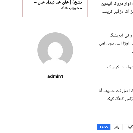
بشخ) | خان خدائیداد خان –
 اوار مروک آتیتون
محبوب شاہ
لوچ ءِ یکم جون 2024 آ ریاستی فورسز آک دزگیر کریسہ
و ٹی آپریٹنگ
ہ اوڑا اسہ دوبہ اس
 خواست کریر کہ
admin1
نگ اصل ئٹ خاہوت آتا
 گڑاس کننگ کیک
گواہ
برانز
TAGS