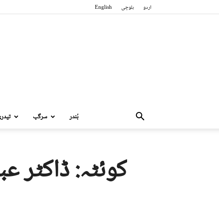
اردو
بلوچی
English
بُندر
سرگپ
تیدر
کوئٹہ: ڈاکٹر عب