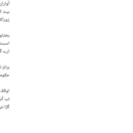
آواران
زوراکی
بختاور
اسسٹنٹ
ارے گڑ
برانز 
حکومت 
اوفک گ
ٹپ آتی
گڑا نن