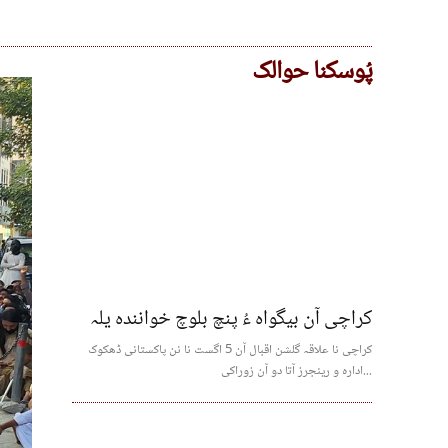
پُوسکنا حوالک
کراچی آن بیگواہ ءُ پنچ بلوچ خوانندہ یلہ
کراچی نا علاقہ گلشن اقبال آن 5 اگست نا نن پاکستانی ڈھکوک
ادارہ و رینجرز آتا دو آن زوراکی...