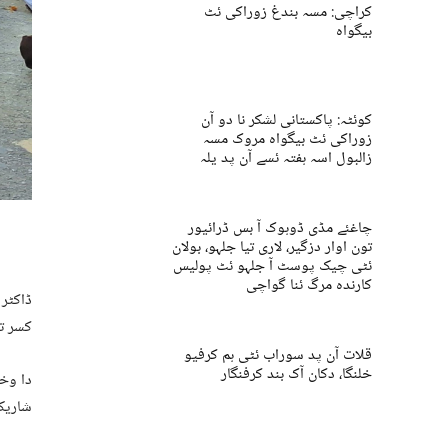
کراچی: مسہ بندغ زوراکی ئٹ
بیگواہ
کوئٹہ: پاکستانی لشکر نا دو آن
زوراکی ئٹ بیگواہ مروک مسہ
زالبول اسہ ہفتہ ئسے آن پد یلہ
چاغئے مڈی ڈوہوک آ بس ڈرائیور
تون اوار دزگیر، لاری تیا جلہو، بولان
ئٹی چیک پوسٹ آ جلہو ئٹ پولیس
کارندہ مرگ ئنا گواچی
ڈاکٹر 
کسر تی
قلات آن پد سوراب ئٹی ہم کرفیو
خلنگا، دکان آک بند کرفنگار
دا وخت
شاریک 