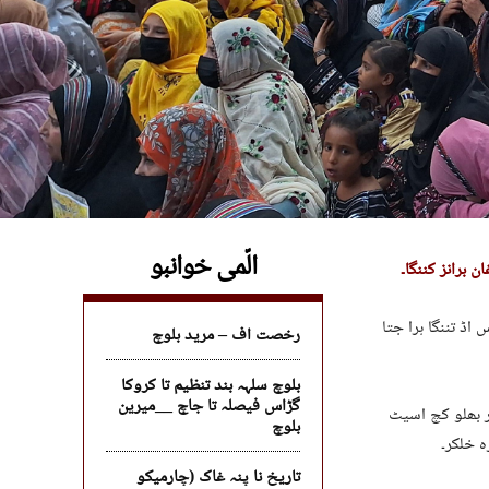
الّمی خوانبو
 برانز کننگا۔
اڈ تننگا ہرا جتا
رخصت اف – مرید بلوچ
بلوچ سلہہ بند تنظیم تا کروکا
گڑاس فیصلہ تا جاچ __میرین
ار بھلو کچ اسیٹ
بلوچ
ہ خلکر۔
تاریخ نا پنہ غاک (چارمیکو