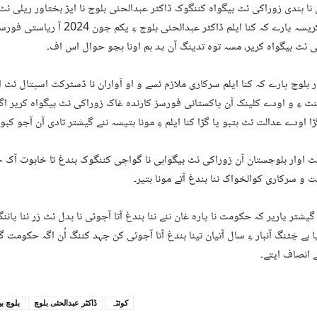
 نا ہندی زوراکی ئٹ بیگواہ کننگوک ڈاکٹر عبدالحئی بلوچ نا ایڑ بختاور ریلی ئٹ
ہیت کریسہ پارے کہ کنا ایلم ڈاکٹر عبدالحئی ب
 ئٹ بیگواہ کریر، مسہ توہ تدینگ آن پد ہم اونا ہچو حوال اس اف۔
 بلوچ پارے کہ کنا ایلم سرکاری ملازم ئسے و او آواران نا ڈسٹرکٹ اسپتال ئٹ ا
 ءِ و اودے کلینک آن پاکستانی فورسز کارندہ غاک زوراکی ئٹ بیگواہ کریر اگ
ا اودے عدالت ئٹ ہتبو یا گڑا کنا ایلم ءِ مونا ہتیسہ ننے گیشتر تادی آن آجو کبو۔
ئٹ اوار بلوچستان آن زوراکی ئٹ بیگواہی نا گواچی کننگوک بندغ تا خاہوت آک
و سرکاری کوالخواک ننا بندغ آتے مونا ہتیر۔
یشتر پاریر کہ حکومت نا پارہ غان ننے ننا بندغ آتا آجوئی نا بدل ئٹ زر ئنا پان
ا بے چَٹنگ آنبار ءِ سال آتیان تینا بندغ آتا آجوئی کن جہد کننگ اُن اگہ حکومت
ے انصاف ایتے۔
کوئٹہ
ڈاکٹر عبدالحئی بلوچ
بلوچ بی