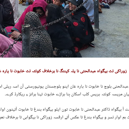
زوراکی ئٹ بیگواہ عبدالحئی نا یلہ کپننگ نا برخلاف کوئٹہ ئٹ خاہوت نا پارہ غان
عبدالحئی بلوچ نا خاہوت نا پارہ غان اینو بلوچستان یونیورسٹی آن اسہ ریلی اس 
ان مریسہ کوئٹہ پریس کلب اسکان ہِنا ہراڑے خاہوت تینا برانز ءِ ریکارڈ کرے۔
 آ بیگواہ ڈاکٹر عبدالحئی نا خاہوت تون ایلو بیگواہ بندغ تا خاہوت آتیتون او
ہم اوار ئسر و بیگواہ بندغ تا عکس آتے ارفسہ زوراکی نا بیگواہی تا برخلاف نعر