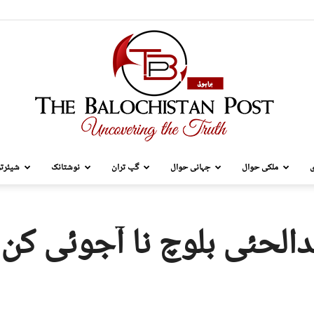
ی
ملکی حوال
جہانی حوال
گپ تران
نوشتانک
شیئرتر
TBP
دالحئی بلوچ نا آجوئی کن 
Brahui