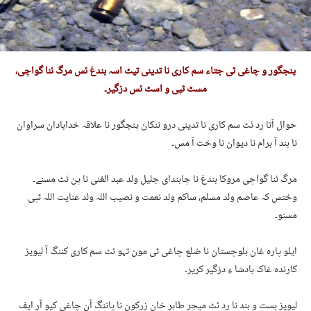
پنجگور و چاغی ٹی جتاء سم کاری نا تدینی تیٹ اسہ بندغ ئس مرگ ئنا گواچی،
مسٹ ٹپی و اسٹ ئس دزگیر۔
حوال آتا رد ئٹ سم کاری نا تدینی درو ننکان پنجگور نا علاقہ خدابادان سراوان
نا ہند آ برام نا دیوان نا وخت آ مس۔
مرگ ئنا گواچی مروکا بندغ نا چاہندای جلیل ولد عبد الغنی نا پن ئٹ مسنے۔
وختس کہ عاصم ولد مسلم، ساکم ولد نعمت و نصیب اللہ ولد عنایت اللہ ٹپی
مسنو۔
ایلو پارہ غان بلوچستان نا ضلع چاغی ٹی مون تہو ئٹ سم کاری کننگ آ لیویز
کارندہ غاک بادشا ءِ دزگیر کریر۔
لیویز بست و بند نا رد ئٹ میجر طاہر خان زرکون نا پاننگ آن چاغی کیو آر ایف