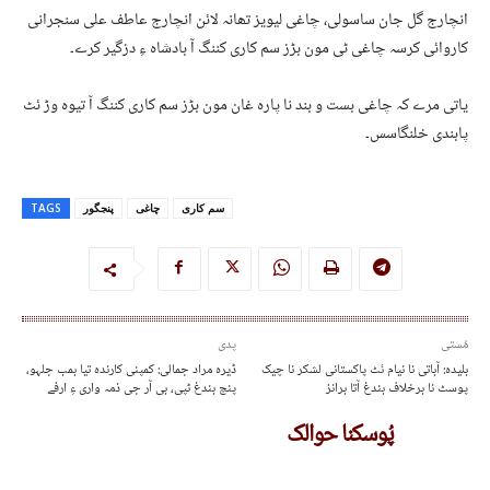
انچارج گل جان ساسولی، چاغی لیویز تھانہ لائن انچارج عاطف علی سنجرانی
کاروائی کرسہ چاغی ٹی مون بڑز سم کاری کننگ آ بادشاہ ءِ دزگیر کرے۔
یاتی مرے کہ چاغی بست و بند نا پارہ غان مون بڑز سم کاری کننگ آ تیوہ وڑ ئٹ
پابندی خلنگاسس۔
سم کاری
چاغی
پنجگور
TAGS
مُستی
پدی
بلیدہ: آباتی نا نیام ئٹ پاکستانی لشکر نا چیک
ڈیرہ مراد جمالی: کمپنی کارندہ تیا بمب جلہو،
پوسٹ نا برخلاف بندغ آتا برانز
پنچ بندغ ٹپی، بی آر جی ذمہ واری ءِ ارفے
پُوسکنا حوالک