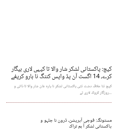
کیچ: پاکستانی لشکر شار والا تا کیہی لاری بیگار
کرے، 14 اگست آن پڈ واپس کننگ نا بارو کریفے
کیچ ئنا علاقہ دشت ئٹی پاکستانی لشکر نا پارہ غان شار والا تا ذاتی و
روزگار کروک لاری تے...
مستونگ: فوجی آپریشن، ڈرون نا جلہو و
پاکستانی لشکر آ بم تراک