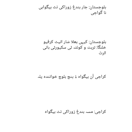
بلوچستان: چار بندغ زوراکی ئٹ بیگواہی
نا گواچی
بلوچستان: کیہی بھلا شار اتیٹ کرفیو
خلنگا: تربت و کوئٹہ ٹی سکیورٹی ہائی
الرٹ
کراچی آن بیگواہ ءُ پنچ بلوچ خوانندہ یلہ
کراچی: مسہ بندغ زوراکی ئٹ بیگواہ