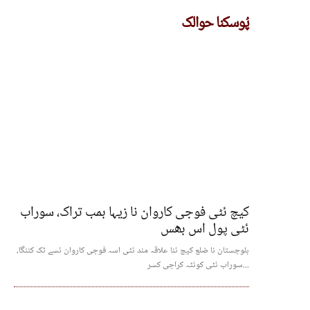
پُوسکنا حوالک
کیچ ئٹی فوجی کاروان نا زیہا بمب تراک، سوراب
ئٹی پول اس بھس
بلوچستان نا ضلع کیچ ئنا علاقہ مند ئٹی اسہ فوجی کاروان ئسے ٹک کننگا،
سوراب ئٹی کوئٹہ کراچی کسر...