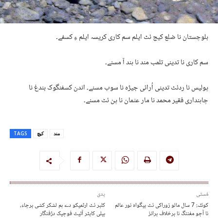
بلوچستان نا ضلع کیچ ئٹ ایلم سم کاری کریسہ ایلم ءِ کسفے۔
سم کاری نا تدینی تلمب مند نا ہند آ مسنے۔
پولیس نا ردئٹ تدینی اُرائی جیڑہ نا سوب مسنے۔ اندن کسفنگوک بندغ نا
چاہنداری فقیر محمد نا مار عثمان نا پن ئٹ مسنے۔
مند
کیچ
TAGS
مُستی
پدی
کوئٹہ: 7 سال مالو زوراکی ئٹ بیگواہ نور عالم
کلبر ئٹ ارٹمیکو دے ہم لشکر کشی برجاء،
نا آجو مفننگ نا برخلاف برانز
ہیلی کاپٹر آتیٹ فوجیک دڑفنگار