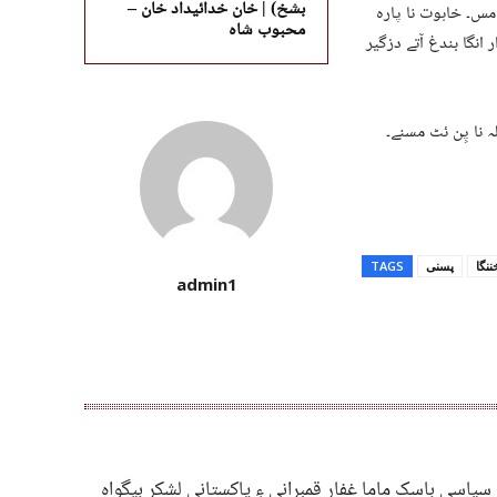
بشخ) | خان خدائیداد خان –
 مس۔ خاہوت نا پارہ
محبوب شاہ
انگا بندغ آتے دزگیر
ہ نا پِن ئٹ مسنے۔
نگا
پسنی
TAGS
admin1
 سیاسی باسک ماما غفار قمبرانی ءِ پاکستانی لشکر بیگواہ