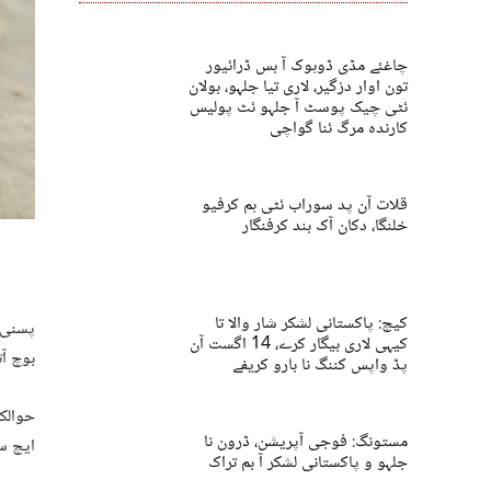
چاغئے مڈی ڈوہوک آ بس ڈرائیور
تون اوار دزگیر، لاری تیا جلہو، بولان
ئٹی چیک پوسٹ آ جلہو ئٹ پولیس
کارندہ مرگ ئنا گواچی
قلات آن پد سوراب ئٹی ہم کرفیو
خلنگا، دکان آک بند کرفنگار
کیچ: پاکستانی لشکر شار والا تا
کیہی لاری بیگار کرے، 14 اگست آن
بوچ آت
پڈ واپس کننگ نا بارو کریفے
حوالک
مستونگ: فوجی آپریشن، ڈرون نا
ایچ سی
جلہو و پاکستانی لشکر آ بم تراک