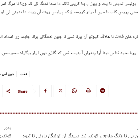
ولیس تدینی نا پٹ و پول ءِ بنا کرینے تاکہ دا سما تمنگ کے کہ ورنا نا مرگ امر
نی پریس کلب نا مون آ برانز کریسہ ءُ کہ پولیس زوت آن زوت دا تدینی ٹی اوار 
ارہ غان قلات نا علاقہ کپوتو آن ورنا ئسے نا جون خننگانے ہرانا چاہنداری امداد الل
رنا عئید ئنا نن تینا اُرا پندران آ ہنیسہ ئس کہ گاڑی تون اوار بیگواہ مسوسس۔
قلات
جون اس خن
Share
پدی
 پی نا لانگ مارچ ءِ کوئٹہ ئٹ پیہنگ آن توننگا، پارٹی نا تیوہ
کوئٹہ: