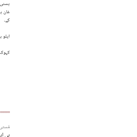
پسنی پ
غان پس
کے۔
ایلو پ
کہوک و
مُستی
بی این