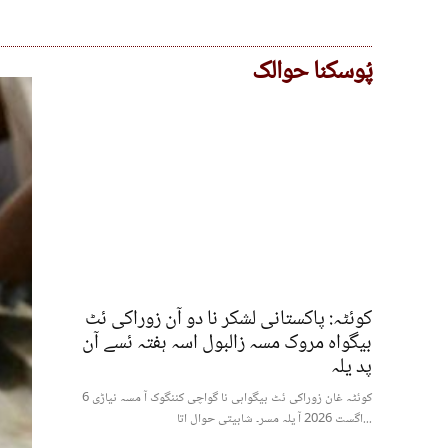
پُوسکنا حوالک
کوئٹہ: پاکستانی لشکر نا دو آن زوراکی ئٹ
بیگواہ مروک مسہ زالبول اسہ ہفتہ ئسے آن
پد یلہ
کوئٹہ غان زوراکی ئٹ بیگواہی نا گواچی کننگوک آ مسہ نیاڑی 6
اگست 2026 آ یلہ مسر۔ شابیتی حوال اتا...