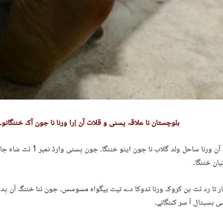
بلوچستان نا علاقہ پسنی و قلات آن اِرا ورنا نا جون آک خننگانو۔
پسنی آن ورنا ساحل ولد گلاب نا جون این
یان خننگا۔
ار تا رد ئٹ پن کروک ورنا تدوکا دے تیٹ بیگواہ مسوسس۔ جون ئنا خننگ آن پد
 ہسپتال آ سر کننگانے۔