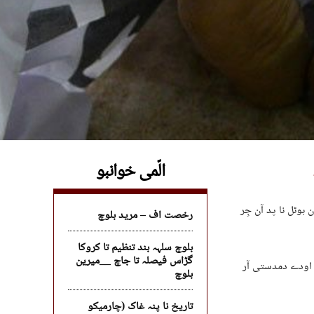
الّمی خوانبو
و خننگا۔ جون پسنی وارڈ نمبر 1 ئٹ شاہ جان ہوٹل نا پد آن جِر
رخصت اف – مرید بلوچ
بلوچ سلہہ بند تنظیم تا کروکا
گڑاس فیصلہ تا جاچ __میرین
 اودے دمدستی آر
بلوچ
تاریخ نا پنہ غاک (چارمیکو