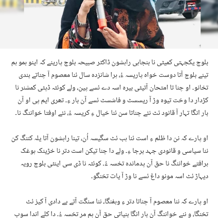
بلوچ یکجہتی کمیٹی نا بنجاہی راہشون ڈاکٹر صبیحہ بلوچ پارینے کہ اینو ہمو ہم
تینے بلوچ آتا دوست خواہ پاریسہ ءُ، ہرا شانزدہ سال ئنا معصوم آ چناتے بندی
تخانو۔ او چنا تا امتحان آتیٹی بیرہ اسہ دے ئسے پین، ولے کوئٹہ ڈپٹی کمشنر نا
کڑدار دا وخت تیوہ وڑ آ ریسسٹ و فاشسٹ ئسے آن بار ءِ۔ تھری ایم پی او آن
بار انگا تہار آ قانود ئٹ نئے چناتا سن ئنا خیال ءِ کریسہ ءُ، نئے اوفتا خواننگ نا۔
او پارے کہ نن دا ظلم ءِ است ئنا ہب ئٹ سگیسہ اُن، تینا راہشون آتا یلہ کننگ کن
ننا سیاسی و قانودی جہد برجا ءِ۔ ولے دا چنا تیکن است دتر نا خڑینک ہوغک
ہرافتے خواننگ نا حق آن پدماندہ تخسہ ءُ۔ کوئٹہ نا ڈی سی اینٹی بلوچ رویہ
دیہاڑ ئٹ اسہ مونو داغ ئسے نا وڑ آ یات تخنگو۔
او پارے کہ ننا معصوم آ چناتا دتر ءِ وہفنگا، ننا سنگت آتے بے دادی آ کیز ئٹ
تخنگا، و ننے خواننگ آن بار انگا بنیاتی حق آن ہم مر تخسہ ءُ۔ دا کلے اندا سوب