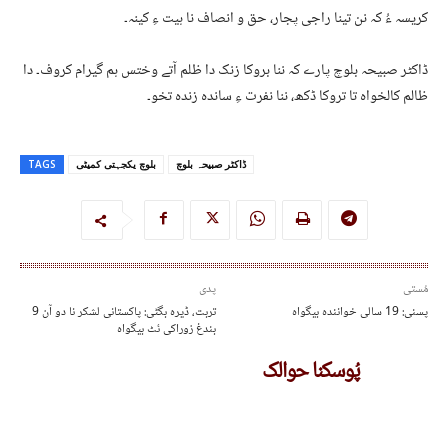
کریسہ ءُ کہ نن تینا راجی پجار، حق و انصاف نا ہیت ءِ کینہ۔
ڈاکٹر صبیحہ بلوچ پارے کہ ننا بروکا زنک دا ظلم آتے وختس ہم گیرام کروف۔ دا
ظالم کالخواہ تا تروکا ڈکھ، ننا نفرت ءِ ساندہ زندہ تخو۔
ڈاکٹر صبیحہ بلوچ
بلوچ یکجہتی کمیٹی
TAGS
مُستی
پدی
پسنی: 19 سالی خوانندہ بیگواہ
تربت، ڈیرہ بگٹی: پاکستانی لشکر نا دو آن 9
بندغ زوراکی ئٹ بیگواہ
پُوسکنا حوالک