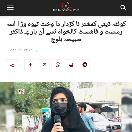
کوئٹہ ڈپٹی کمشنر نا کڑدار دا وخت تیوہ وڑ آ اسہ
رسسٹ و فاشسٹ کالخواہ ئسے آن بار ءِ۔ ڈاکٹر
صبیحہ بلوچ
April 22, 2025