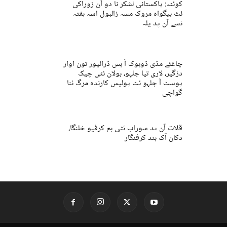
کوئٹہ: پاکستانی لشکر نا دو آن زوراکی
ئٹ بیگواہ مروک مسہ زالبول اسہ ہفتہ
ئسے آن پد یلہ
چاغئے مڈی ڈوہوک آ بس ڈرائیور تون اوار
دزگیر، لاری تیا جلہو، بولان ئٹی چیک
پوسٹ آ جلہو ئٹ پولیس کارندہ مرگ ئنا
گواچی
قلات آن پد سوراب ئٹی ہم کرفیو خلنگا،
دکان آک بند کرفنگار