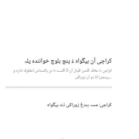
کراچی آن بیگواہ ءُ پنچ بلوچ خوانندہ یلہ
کراچی نا علاقہ گلشن اقبال آن 5 اگست نا نن پاکستانی ڈھکوک ادارہ و
رینجرز آتا دو آن زوراکی...
کراچی: مسہ بندغ زوراکی ئٹ بیگواہ