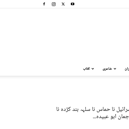
ان
شاعری
کتاب
رائیل نا حماس نا سلہہ بند کڑدہ نا
جمان ابو عبیدہ...