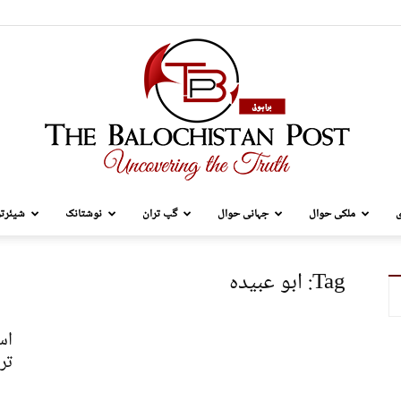
ی
ملکی حوال
جہانی حوال
گپ تران
نوشتانک
شیئرتر
TBP
Tag: ابو عبیدہ
اس
تر
Brahui