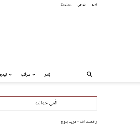
اردو
بلوچی
English
بُندر
سرگپ
تیدر
الّمی خوانبو
رخصت اف – مرید بلوچ