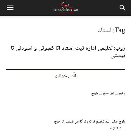
Tag: استاد
ژوب: تعلیمی ادارہ تیٹ استاد آتا کمبوتی و آسودئی تا
نیستی
الّمی خوانبو
رخصت اف – مرید بلوچ
بلوچ سلہہ بند تنظیم تا کروکا گڑاس فیصلہ تا جاچ
__میرین...