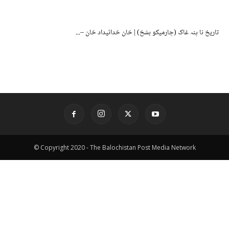
تاریخ نا پنہ غاک (چارمیکو بشخ) | خان خدائیداد خان –...
© Copyright 2020 - The Balochistan Post Media Network