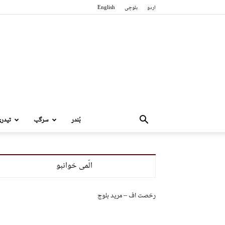
اردو
بلوچی
English
بُندر
سرگپ
تیدر
الّمی خوانبو
رخصت اف – مرید بلوچ