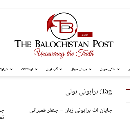
ی
ملکی حوال
جہانی حوال
گپ تران
نوشتانک
شیئرتر
TBP
Tag: براہوئی بولی
جاپان اٹ براہوئی زبان – جعفر قمبرانی
تعل
Brahui