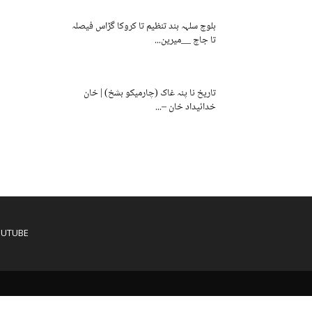
بلوچ سلہہ بند تنظیم تا کروکا گڑاس فیصلہ
تا جاچ __میرین...
تاریخ نا پنہ غاک (چارمیکو بشخ) | خان
خدائیداد خان –...
OUTUBE