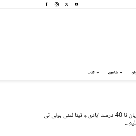
ان
شاعری
کتاب
جہان نا 40 درسد آبادی ءِ تینا لمئی بولی ٹی
یم...