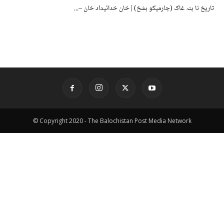
تاریخ نا پنہ غاک (چارمیکو بشخ) | خان خدائیداد خان –...
© Copyright 2020 - The Balochistan Post Media Network