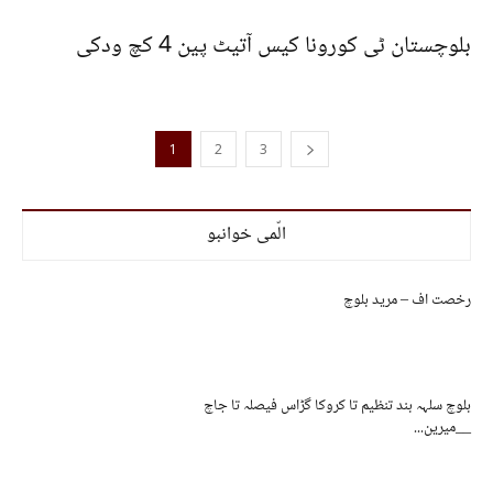
بلوچستان ٹی کورونا کیس آتیٹ پین 4 کچ ودکی
1
2
3
الّمی خوانبو
رخصت اف – مرید بلوچ
بلوچ سلہہ بند تنظیم تا کروکا گڑاس فیصلہ تا جاچ
__میرین...