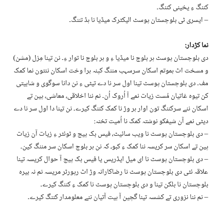
کننگ ءِ یخینی کننگ۔
– ایسری ٹی بلوچستان پوسٹ الیکٹرک میڈیا نا ہڈ تننگ۔
نما کڑدار:
دی بلوچستان پوسٹ ہر بلوچ نا میڈیا ءِ و ہر بلوچ نا توار ءِ۔ نن تینا مِزل (مشن)
و مسخت اٹ ہموتم اسکان سرسہب مننگ کپنہ ہرا وخت اسکان ننتون نما کمک
مف۔ دی بلوچستان پوسٹ تینا اول سر نا دے تیٹی ءِ نن دانا سوگوی و شابیتی
کن تیوہ غاتیان مُست زیات نمے آ اُروک اُن۔ نم ننا اخلاقی، معاشی، پین تے
اسکان ننے سرکننگ تون اوار ہر وڑ نا کمک کننگ کیرے۔ نن تینا دا اول سر نا دے
دیٹی نمے آن شیفکو نوشتہ کمک نا اُمیت تخنہ:
– دی بلوچستان پوسٹ نا ویب سائیٹ، فیس بک پیج و ٹوئٹر ءِ زیات آن زیات
پین تے اسکان سر کریسہ ننا کمک ءِ کبو، کہ نن ہر بلوچ اسکان سر مننگ کین۔
– دی بلوچستان پوسٹ نا ای میل ایڈریس یا فیس بک پیج آ حوال کریسہ تینا
علاقہ ئٹی دی بلوچستان پوسٹ نا رضاکارانہ وڑ اٹ رپورٹر مریسہ نم نہ بیرہ
بلوچستان نا بلکن تینا و دی بلوچستان پوسٹ نا کمک ءِ کننگ کیرے۔
– نم ننا نزوری تے کشسہ تینا گچین آ ہیت آتیان ننے معلومدار کننگ کیرے۔