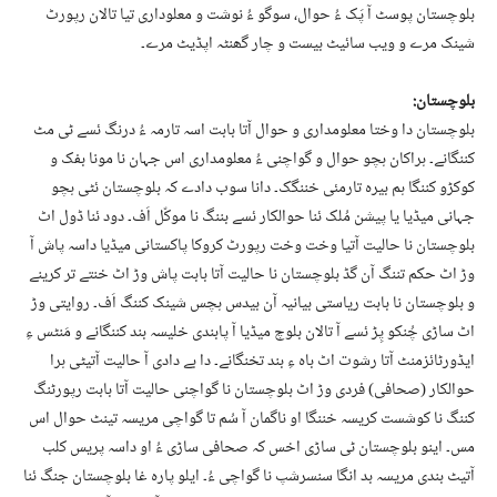
بلوچستان پوسٹ آ پَک ءُ حوال، سوگو ءُ نوشت و معلوداری تیا تالان رپورٹ
شینک مرے و ویب سائیٹ بیست و چار گھنٹہ اپڈیٹ مرے۔
بلوچستان:
بلوچستان دا وختا معلومداری و حوال آتا بابت اسہ تارمہ ءُ درنگ ئسے ٹی مٹ
کننگانے۔ ہراکان ہچو حوال و گواچنی ءُ معلومداری اس جہان نا مونا بفک و
کوکڑو کننگا ہم بیرہ تارمئی خننگک۔ دانا سوب دادے کہ بلوچستان ئٹی ہچو
جہانی میڈیا یا پیشن مُلک ئنا حوالکار ئسے بننگ نا موکّل اَف۔ دود ئنا ڈول اٹ
بلوچستان نا حالیت آتیا وخت وخت رپورٹ کروکا پاکستانی میڈیا داسہ پاش آ
وڑ اٹ حکم تننگ آن گڈ بلوچستان نا حالیت آتا بابت پاش وڑ اٹ خنتے تر کرینے
و بلوچستان نا بابت ریاستی بیانیہ آن بیدس ہچس شینک کننگ اَف۔ روایتی وڑ
اٹ ساڑی چُنکو پِڑ ئسے آ تالان بلوچ میڈیا آ پابندی خلیسہ بند کننگانے و مَنٹس ءِ
ایڈورٹائزمنٹ آتا رشوت اٹ باہ ءِ بند تخنگانے۔ دا بے دادی آ حالیت آتیٹی ہرا
حوالکار (صحافی) فردی وڑ اٹ بلوچستان نا گواچنی حالیت آتا بابت رپورٹنگ
کننگ نا کوشست کریسہ خننگا او ناگمان آ سُم تا گواچی مریسہ تینٹ حوال اس
مس۔ اینو بلوچستان ٹی ساڑی اخس کہ صحافی ساڑی ءُ او داسہ پریس کلب
آتیٹ بندی مریسہ بد انگا سنسرشپ نا گواچی ءُ۔ ایلو پارہ غا بلوچستان جنگ ئنا