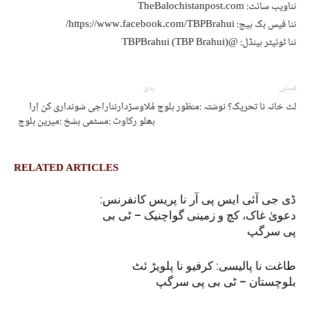
نناویب سائٹ: TheBalochistanpost.com
ننا فیس بک پیج: https://www.facebook.com/TBPBrahui/
ننا ٹوئیٹر ہینڈل: @TBPBrahui (TBP Brahui)
مُستی
پدی
لٹ خانہ نا تحریک؟ نوشتہ :منظور بلوچ
مُلاوسڑدارنناراجی شونداری کن اِرا
بھلو رکاوٹ :مسٹمی بشخ :میرین بلوچ
RELATED ARTICLES
ڈی جی آئی ایس پی آر نا پریس کانفرنس:
دعویٰ غاک، کچ و زمینی گواچنیک – ٹی بی
پی سرگپ
طاغت نا پالیسی: کرفیو نا پلویڑ ئٹ
بلوچستان – ٹی بی پی سرگپ