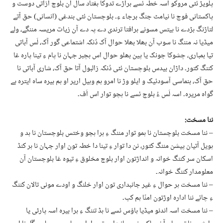
پلویڑ ئٹی مروکو اسہ خطہ ئسے ہراڑے تدوکا ہفتاد سال آن بلوچ آزاتی دوست و
پاکستانی فوج نا نیامٹ جنگ برجاء ءِ۔ بلوچستان ئٹی بندغی (انسانی) حق آتے
لتاڑنگ ہڑدے نا ہیتس مسونے ہرافتا ترندی دے پہ دے آن زیات مریسہ مننگے، ولے
میڈیا نہ مننگ نا سوب آن بھلا بھلا حوال آک دُنکہ اشتماعی گور آک، لَس آباتی
تیا بمباری، چشوکا جونک یا پین بھلو حوال اس ہچبر جہان نا پام ءِ تینا پارہ غا
کننگ کتور۔ داڑان بیدس بلوچستان ئٹی دُنکہ زالبول آتا حق آک، شاری آباتی نا
حق آک، بنماسی آسودئیک و ایلو وڑ نا امرو ہم وہیل اریر او ہم بیرہ ساہ ایترہ بے
گواہ مریرہ۔ اسہ لَس ءُ بلوچ ئسے نا ہچو توار اس اَف۔
ننا مسخت:
– ننا مسخت بلوچستان نا ہمو توار مننگ ءِ ہرا ہچو وختس بلوچستان نا ہد و
ہویل آتیان پیشن مننگ کتور، نن دا توار ءِ تینا دا خطہ تون اوار جہان نا ہر کنڈ
اسکان سر کننگ خوانہ و انداڑتون اوار بلوچ مخلوق ءِ تیوہ غا بلوچستان آن
معلومدار کننگ خوانہ۔
– ننا مسخت ہر حوال ءِ غیر جانبداری تون اوار خلنگ و اودے مونی تالان کننگ
ءِ چائے ننا ادارہ اوڑتون امنّا ہم کپ۔
– ننا مسخت اسہ اندنو میڈیا ہاؤس ئسے نا ہڈ تننگ ءِ ہرا بیرہ اسہ پارٹی یا