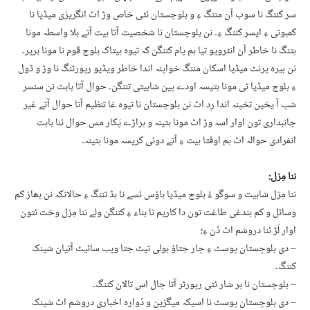
سر کننگ نا سوب آن مننگ ءِ و بلوچستان ئٹی خاص وڑ اٹ انگریزی میڈیا نا
کمبوتی ءِ ایسر کننگ ءِ۔ نن بلوچستان نا شخصیت آتا ہیت آتے بلا واسطہ مونا
ہتنگ نا خاطر آن انٹرویو تیا ہم پام کننگن کہ تیوہ ہیتاک بلوچ قوم نا مونا بریر۔
نن بیرہ پرنٹ میڈیا اسکان مننگ خواپنہ اندا خاطر ویڈیو رپورٹنگ نا وڑ و ڈول
ءِ بلوچ میڈیا ٹی مونا ہتیسہ اودے پین شابیتی تننگن۔ حوال آتا بابت نن سنسر
شپ آ یخین تخپنہ اندا رِد اٹ نن بلوچستان نا تیوہ غا تنظیم آتا حوال آتے غیر
جانبداری تون اوار اسہ وڑ اٹ مونا ہتینہ و ہراڑے پَکار مس حوال ئنا بابت
انفرادی حوالہ اٹ ہم اوفتا ہیت ءِ آتے دوئی کریسہ مونا ہتینہ۔
ننا مِزل:
ننا مِزل شابیت و سوگو ءُ بلوچ میڈیا ہاؤس ئسے نا ہڈ تننگ ءِ حالانکہ نن بھاز کم
وسائل و کم بندغی طاغت تون دا کاریم نا بناء ءِ کننگن ولے ننا مِزل وخت ئتون
اوار لَڑ ئنا دروشم اٹ دُن ءِ؛
– دی بلوچستان پوسٹ ءِ چار جتاؤ بولی تیٹ جتا ویب سائیٹ آتیان شینک
کننگ۔
– بلوچستان نا ہر شار ئٹی رپورٹر آتا جال اس تالان کننگ۔
– دی بلوچستان پوسٹ نا اسیکہ میگزین و دُوارہ اخباری دروشم اٹ شینک