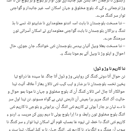
راہشون نا ترجمان آخہ بلکن غیر جانبداری تون اوار ہر بلوچ و ہر بلوچ گَل نا اسہ
وڑ ترجمانی ءِ کے، کہ بلوچ مخلوق و جہان اسکان اسہ غیر جانبدار و گواچنی
توار سر کننگ مرے۔
– ننا مسخت بلوچستان نا بابت اسہ اندنو معلومداری نا شابیتو تلہ ئسے نا ہڈ
تننگ ءِ ہراکان بلوچستان نا بابت گواچنی معلومداری تے اسکان آسراتی تون
سرمننگ مرے۔
– ننا مسخت بھلا وہیل آتیان بیدس بلوچستان ئٹی خواننگ، جان جوڑی، حال
احوال و ایلو وڑ نا وہیل آتے ہم مونا ہتنگ ءِ۔
ننا کاریم نا وڑ و ڈول:
نن حوال آتا دوئی کننگ کن روایتی وڑ و ڈول آتا جاگہ غا سیدہ غا ذرائع تیا
یخین تخسہ بلوچستان نا ہر شار و ایب کیب ئٹی تالان بھاز آ علاقہ آتیٹ تینا
حوالکار آتا جال اس تالان کننگ اُن کہ بلوچ مخلوق و جہان نا مونا ہمو حوال و
حالیت آک اتنگ مریر ہرا ہمیش آن تارمئی تیٹی بے گواہ مسونو۔ نن تینا اول سر
نا دے تیان ہر چار آ بولی تے کاریم ئٹی اتنگ اُن۔ براہوئی و بلوچی نا کاریم ئٹی
اتنگ بلوچ مخلوق تون رابطہ و دا اِرا بلوچ بولی تا دیم روی کن مریسہ ءِ. اردو ءِ
کاریم ئٹی اتنگ دا خطہ ٹی تیوہ غا ہمسایہ قوم آتے اسکان تینا توار ءِ سر کننگ نا
سوب آن مننگ ءِ و انگریزی نا کاریم ئٹی اتنگ جہان نا ہر کنڈ اسکان تینا ہیت ءِ