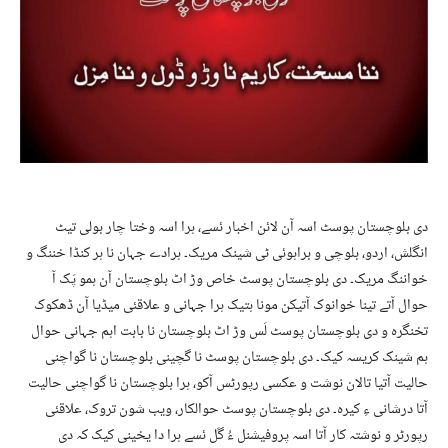
دی بلوچستان پوسٹ اسہ آن لائن اخبار ئسے، ہرا اسہ وختا چار بولی تیٹ
انگلش، اردو، بلوچی و براہوئی ٹی شینک مریک۔ ہرادے جہان نا ہر کنڈا خننگ و
خواننگ مریک۔ دی بلوچستان پوسٹ خاص وڑ اٹ بلوچستان آن ہمو پَک آ
حوال آتے تینا خوانوک آتیکن مونا ہتیک ہرا جہانی و علاقئی میڈیا آن ڈھکوک
تخنگرہ و دی بلوچستان پوسٹ لَس وڑ اٹ بلوچستان نا بابت اہم جہانی حوال
ہم شینک کریسہ کیک۔ دی بلوچستان پوسٹ نا گچینی بلوچستان نا گواچنی
حالیت آتیا تالان نوشت و عکسی رپورٹس آکو، ہرا بلوچستان نا گواچنی حالیت
آتا درشانی ءِ کیرہ۔ دی بلوچستان پوسٹ حوالکار، ویب شون تروک، علاقئی
رپورٹر و نوشتہ کار آتا اسہ پروفیشنل ءُ گَل ئسے ہرا دا یخینی کیک کہ دی