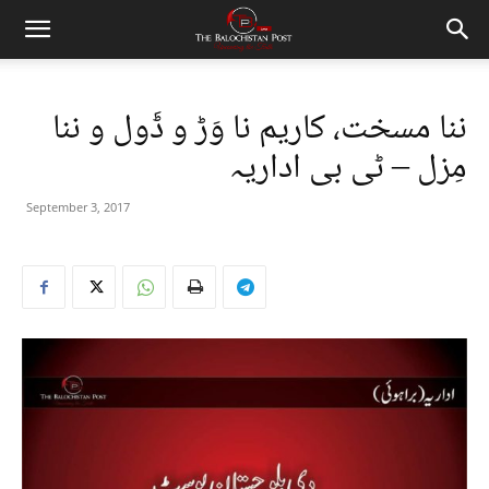
ننا مسخت، کاریم نا وَڑ و ڈَول و ننا
مِزل – ٹی بی اداریہ
September 3, 2017