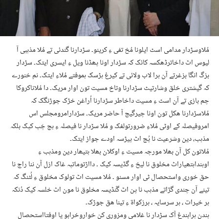
مُلاوسڑدار مدامی اسٹ ایلونا مُخ تفی ءِ کرینو۔ سڑدارنا گندئی تے مُلا مذہبی آ
لیوس اٹ داخاترڈھکسہ کائک کہ سڑدار اونا پھڈنا ویل ءِ ایسری ایتک۔ سڑدار
بزگ انگا بزغرتے آن ہرا لاب ولائی تے کیرغ ہڑسک ہموفتے مُلاءِ ایتک۔ نم خنورے
کہ گیشتری خلق وشارتیٹ سڑدارنا وتاخ مسیت تون اوار مریک۔ دا مُلاناکروکا
چم بازی تے آن اسٹ ءِ مسیت داخاطر سڑدارنا اُراغن خڑک جوڑنگک کہ
مُلاسڑدارنا ھکل تون اونا چیرگیج آ حاضر مریک۔ سڑدارامرومجلس اس
امروفیصلہ کے اوٹی مُلاءِ ضرورتولفک و مُلا سڑدار نا فیصلہ ءِ ہچ چَپ کپک بلکہ
مذہب، دین وشرعیت نا پُچ اٹ پیڑسہ اودے جواز ایتک۔
مُلاتون کل آن بھلا مورچہ مسیت ءِ اوکلان بھلا ہتیھار دین ومذہب ءِ
اوہنداہتھیاراٹ مخلوق نا لیخ ءِ گڈیسہ کیک ۔ دااڑتوماتپہ غاک ازل آن ننا راج نا
حق خوری واستحصال ٹی اوار مسنو ۔ مُلا مسیت اٹ تولوک مخلوق ءِ لُٹنگ کہ
تینے آن چندی گڑاتے مذہب نا پن اٹ گَنڈیسہ مخلوق نا مون اٹ خلسہ کیک دُنکہ
ہر خیرات ، ہر سرسایہ ، ہرزکواۃ ءِ تینا ھق جوڑک۔
ہندن ہرابندغ آک سڑدار نا غلامی ومزوری کن خواروخرابو یا اوفتااستحصال