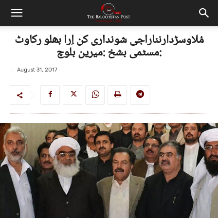
مُلاوسڑدارنناراجی شونداری کن اِرا بھلو رکاوٹ
:مسٹمی بشخ :میرین بلوچ
August 31, 2017