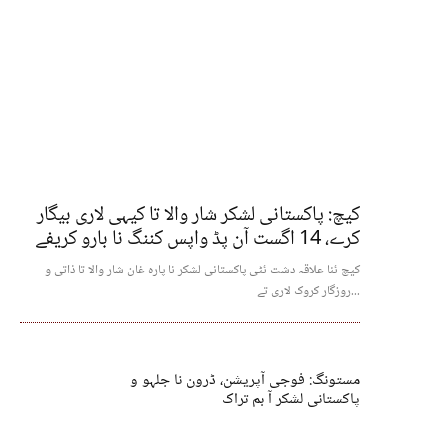
کیچ: پاکستانی لشکر شار والا تا کیہی لاری بیگار
کرے، 14 اگست آن پڈ واپس کننگ نا بارو کریفے
کیچ ئنا علاقہ دشت ئٹی پاکستانی لشکر نا پارہ غان شار والا تا ذاتی و
روزگار کروک لاری تے...
مستونگ: فوجی آپریشن، ڈرون نا جلہو و
پاکستانی لشکر آ بم تراک