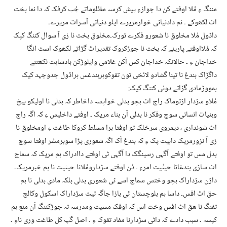
مننگ ءِ مُلا اوفتے کن دا جوازءِ پیش کرسہ مظلوماتے چُپ کرفک کہ دا نما بخت
اٹ لکھوکے ۔ نم دادنیاٹی خوارمریرے ایلو دنیاٹی آسرات مریرے۔
داڈول مُلا مخلوق نا شعورو فکرے تورک۔مخلوق بخت نا زی آ سوال کننگ کپک
کہ مُلااوفتے پارینے کہ بخت نا جوڑکروک تقدیراٹ گڑاتے لکھوک اسٹ انگا
خداجان ءِ ۔ حالانکہ خداجان کس آکن غلامی وایلوڑکن بادشاہت لکھتنے
داگڑاک بندغ نا تینا گشادو لائخی تون تفوکوہربندغس ہراڈول جدوجہد کیک
ہمووڑمادی گڑاتے دوئی کننگ کیک:
مُلاو سڑدار اڑتوماک راج اٹ ہچو بدلی خواپسہ داخاطر کہ بدلی نا اولیکو بیخ
وبنیات انسانی سوچ وفکر نا بدلی آن بناء مریک ۔ اوفتے داخلیس ءِ کہ اگہ راج
اٹ شونداری ، دیمروی سرخلک تو اوفتا ہرا مسلط کروکا طاغت ءِ اومخلوق نا
زی آ نزورمریک داہیت پک ءِ کہ بندغ آک اگہ شعوری پڑا سوبرمسُر اوفتا سوچ
بدل مس تو اوفتے آگہی رسینگک دا آگہی ٹی اوفتے داادراک ہم مریک کہ سماج
اٹ ساڑی بندغاتا حیثٰیت امرءِ ۔ دُن اوفتے سڑدارومُلانا حیثیت نا ہم خبرمریک۔
داڑن سڑداراک ہچو وختس سماج اسے ٹی شعوری بدلی بلکہ مادی بدلی نا ہم
حق اٹ افس۔ داسا ہم بلوچستان ٹی بازا جاگہ تیٹ سڑداراک اسکول وکالج
تفنگ نا ھق اٹ افس وخت اس کہ اوفک مسیت ومدرسہ تہ جوڑکننگ آن منع ہم
کپسہ ۔ سبب دادے کہ داٹی سڑدارنا مفاد تفوک ءِ ۔ اصل گپ کل طاغت وری ناءِ ۔