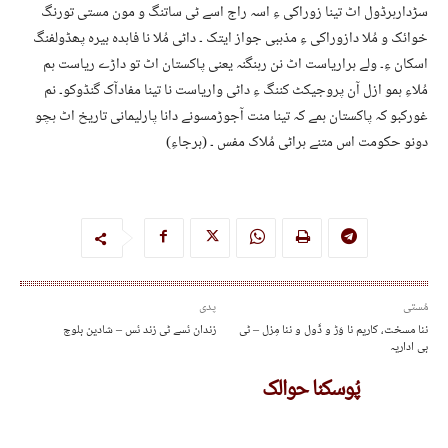
سڑدارہرڈول اٹ تینا زوراکی ءِ اسہ راج اسے ٹی ساتنگ و مون مستی تورنگ
خوائک و مُلا دازوراکی ءِ مذہبی جواز ایتک ۔ داٹی مُلا نا فاہدہ بیرہ پھڈولفنگ
اسکان ءِ۔ ولے ہراریاست اٹ نن رہنگنہ یعنی پاکستان اٹ تو داڑے ریاست ہم
مُلاءِ ہمو ازل آن پروجیکٹ کننگ ءِ داٹی واریاست نا تینا مفادآک گنڈوکو۔ نم
غورکبو کہ پاکستان ہمے کہ تینا منت آجوڑمسونے دانا پارلیمانی تاریخ اٹ ہچو
دونو حکومت اس متنے ہراٹی مُلاک مفس ۔ (برجاءِ)
مُستی
پدی
ننا مسخت، کاریم نا وَڑ و ڈَول و ننا مِزل – ٹی
زندان ئسے ٹی زند ئس – شادین بلوچ
بی اداریہ
پُوسکنا حوالک