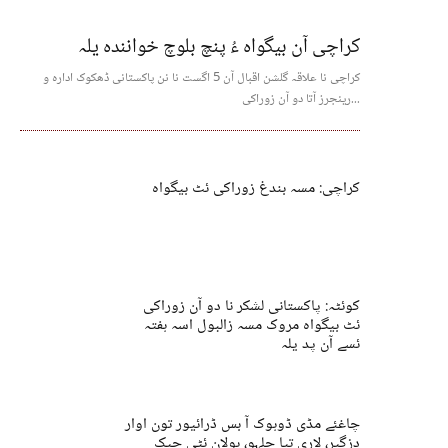
کراچی آن بیگواہ ءُ پنچ بلوچ خوانندہ یلہ
کراچی نا علاقہ گلشن اقبال آن 5 اگست نا نن پاکستانی ڈھکوک ادارہ و
رینجرز آتا دو آن زوراکی...
کراچی: مسہ بندغ زوراکی ئٹ بیگواہ
کوئٹہ: پاکستانی لشکر نا دو آن زوراکی
ئٹ بیگواہ مروک مسہ زالبول اسہ ہفتہ
ئسے آن پد یلہ
چاغئے مڈی ڈوہوک آ بس ڈرائیور تون اوار
دزگیر، لاری تیا جلہو، بولان ئٹی چیک