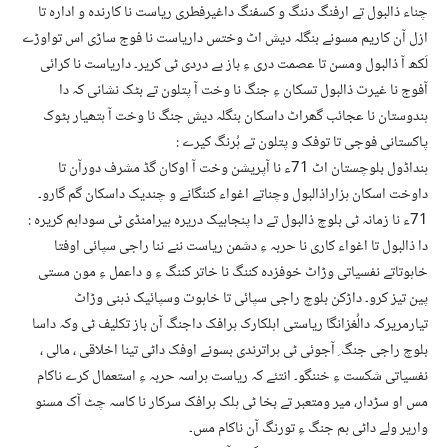
چناء ذالبول تے ارفنگ دننگ و کسفنگ داغیرفطری ریاست نا کارندہ و ادارہ تا
ازل آن کاریم مسونے بنگلہ دیش اٹ وختس داریاست نا فوج ساڑی اس تواوڑے
لَکھ آ ذالبول ومسن تا عصمت دری ءِ باز بے دردی ٹی کریر۔ داریاست نا کرائی
آفوج نا غیرت ذالبول تسکان ءِ جنگ نا وخت آ پتلون تے بٹک نشانی کہ دا
ہندوستان نا عجائب گھراٹ داسکان بنگلہ دیش جنگ نا وخت آ ہتھیار بٹوک
پاکستانی فوجی تا توفک و پتلون تے ہُرنگ کیرے :
ہنداڈول بلوچستان اٹ 71ء نا آپریشن وخت آ اوکان گڈ مشرف دورآن تا
داوخت اسکان ہزاراذالبول وچناتے اغواء کننگانے و چندیک داسکان گم گارو۔
71ء نا زمانہ ٹی بلوچ ذالبول تے دا پنجابیک دریرہ ہیرامنڈی ٹی سوداہم کریرہ :
دا ذالبول تا اغواء کاری نا حربہ ءِ دشمن ریاست ننے ننا راجی سپائی اوفتا
خاہوتاتے نفسیاتی وڑاٹ خوفزدہ کننگ نا خاتر کننگ ءِ و داعمل ءِ مون مستی
پین تیز کرو۔ داڑکن بلوچ راجی سپائی تا خاہوت وسپائیک ذہنی وڑاٹ
تیارمریرکہ دالُغزانگا ریاستی اہلکارک ہرافک داجنگ آن باز تکلیف ٹی وکہ داسا
بلوچ راجی جنگ ِ آجوئی ٹی ہراترندی بسونے اوفک داٹی تینا اخلاقی ، مالی ،
نفسیاتی شکست ءِ خننگو۔ انتئے کہ ریاست ہراسہ حربہ ءِ استعمال کرے ناکام
مس او سڑدار، میر ومتعبر تے بخا ٹی ہلک ہرافک سرکار نا کاسہ چٹ آک مسنو
واریر ولے داٹی ہم جنگ ءِ تورنگ آن ناکام مس۔