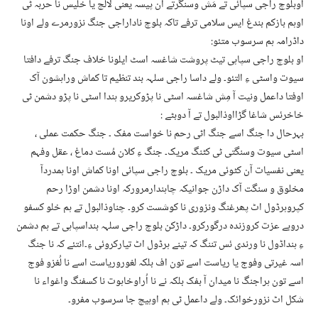
اوبلوچ راجی سپائی تے مَش وسنگرتے آن پیسہ یعنی لالچ یا خلیس نا حربہ ٹی
اوہم بازکم بندغ ایس سلامی ترفے تاکہ بلوچ ناداراجی جنگ نزورمرے ولے اونا
داڈرامہ ہم سرسوب متئو:
او بلوچ راجی سپاہی تیٹ پروشت شاغسہ اسٹ ایلونا خلاف جنگ ترفے دافتا
سیوت واسٹی ءِ التئو۔ ولے داسا راجی سلہہ بند تنظیم تا کماش وراہشون آک
اوفتا داعمل ونیت آ مِش شاغسہ اسٹی نا پڑوکریرو ہندا اسٹی نا پڑو دشمن ٹی
خاخرئس شاغا گڑااوذالبول تے آ دوبٹے :
بہرحال دا جنگ اسے جنگ اٹی رحم نا خواست مفک ۔ جنگ حکمت عملی ،
اسٹی سیوت وسنگتی ٹی کٹنگ مریک۔ جنگ ءِ کلان مُست دماغ ، عقل وفہم
یعنی نفسیات آن کٹوئی مریک ۔ بلوچ راجی سپائی اونا کماش اونا ہمدردآ
مخلوق و سنگت آک داڑن جوانیکہ چاہندارمرورکہ اونا دشمن اوڑا رحم
کپروہرڈول اٹ پھرغنگ ونزوری نا کوشست کرو۔ چناوذالبول تے ہم خلو کسفو
دروبے عزت کروزندہ درگورکرو۔ داڑکن بلوچ راجی سلہہ بنداسپاہی تے ہم دشمن
ءِ ہنداڈول نا ورندی ئس تننگ کہ تینے ہرڈول اٹ تیارکروئی ءِ۔انتئے کہ نا جنگ
اسہ غیرتی وفوج یا ریاست اسے تون اف بلکہ لغوروریاست اسے نا لُغزو فوج
اسے تون ہراجنگ نا میدان آ بفک بلکہ نے نا اُراوخاہوت نا کسفنگ واغواء نا
شکل اٹ نزورخوائک۔ ولے داعمل ٹی ہم اوہیچ جا سرسوب مفرو۔