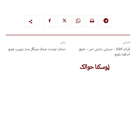
مُستی
پدی
فرانز کافکا – درستی راستی اس – عتیق
دستار؛ نوشت: صدف مینگل مٹ: زوہیب بلوچ
آسکوہ بلوچ
پُوسکنا حوالک