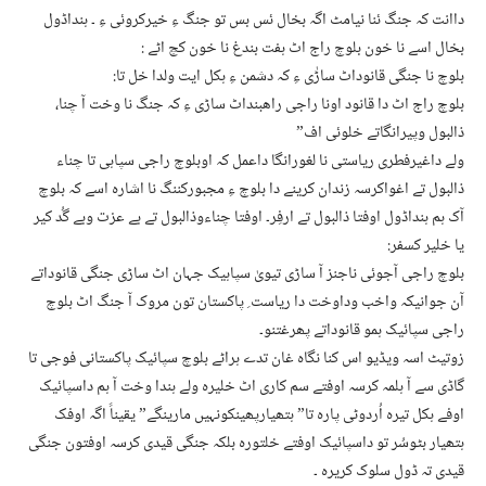
داانت کہ جنگ ئنا نیامٹ اگہ بخال ئس بس تو جنگ ءِ خیرکروئی ءِ ۔ ہنداڈول
بخال اسے نا خون بلوچ راج اٹ ہفت بندغ نا خون کچ اٹے :
بلوچ نا جنگی قانوداٹ ساڑٰی ءِ کہ دشمن ءِ ہکل ایت ولدا خل تا:
بلوچ راج اٹ دا قانود اونا راجی راھبنداٹ ساڑی ءِ کہ جنگ نا وخت آ چنا،
ذالبول وپیرانگاتے خلوئی اف”
ولے داغیرفطری ریاستی نا لغورانگا داعمل کہ اوبلوچ راجی سپاہی تا چناء
ذالبول تے اغواکرسہ زندان کرینے دا بلوچ ءِ مجبورکننگ نا اشارہ اسے کہ بلوچ
آک ہم ہنداڈول اوفتا ذالبول تے ارفِر۔ اوفتا چناءوذالبول تے بے عزت وبے گُد کیر
یا خلیر کسفر:
بلوچ راجی آجوئی ناجنز آ ساڑی تیویٰ سپاہیک جہان اٹ ساڑی جنگی قانوداتے
آن جوانیکہ واخب وداوخت دا ریاست ِ پاکستان تون مروک آ جنگ اٹ بلوچ
راجی سپائیک ہمو قانوداتے پھرغتنو۔
زوتیٹ اسہ ویڈیو اس کنا نگاہ غان تدے ہراٹے بلوچ سپائیک پاکستانی فوجی تا
گاڈی سے آ ہلمہ کرسہ اوفتے سم کاری اٹ خلیرہ ولے ہندا وخت آ ہم داسپائیک
اوفے ہکل تیرہ اُردوٹی پارہ تا” ہتھیارپھینکونہیں مارینگے” یقیناً اگہ اوفک
ہتھیار بٹوسُر تو داسپائیک اوفتے خلتورہ بلکہ جنگی قیدی کرسہ اوفتون جنگی
قیدی تہ ڈول سلوک کریرہ ۔