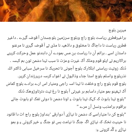
میرین بلوچ
ہراغیرفطری ریاست بلوچ راج وبلوچ سرزمین بلوچستان آ قوضہ گیرے ۔ داغیر
فطری ریاست نا داجاگہ نا مخلوق و داڈھیہ نا مڈی تے آ قوضہ گیری نا مرغنو
داستان اسے ۔ ہراتم آن دا ریاست پن مس ہمودے آن داہندنو عمل وحرکت کرینے
ہراکاریم تے ایلو قوم وملک آک غیرت وعزت نا سبب تینا دشمن تون ہم کپسہ ۔
دُنکہ زوتیٹ ریاستی اہلکارک بلوچ آجوئی نا تحریک نا سرخیل سپاہی ڈاکٹر اللہ
نذربلوچ واسلم بلوچ استا چناء وذالبول تے اغواء کرسہ دریرزندان کریر۔
بلوچ قوم بلوچ راج وخلقت نا تینا اسہ راجی ومئیار اس ارے ہرادے بلوچ کماش
آک ٹہفینو ہمو مئیار داساہم ہر غیرتی آ بلوچ نا رغ تیٹ دترتاوڑوھک دُنکہ
“بلوچ تینا باہوٹ کہ کہک تینا باہوٹ ءِ اونا دشمن نا دوٹی تفک او باہوٹ چائے
ہراقوم ہرامذہب ونسل آن مرے ”
“بلوچ کن دا مئیاراسے کہ دشمن نا نیاڑٰی آ دوارفے ‘ہنداوڑ بلوچ راج اٹ دا قانود
نا حیثیت تخک کہ نیاڑی اگہ جنگ نا نیامٹ بس تو جنگ ءِ خیر کروئی ءِ و ہمو
نیاڑٰی ءِ گُد کروئی ءِ: