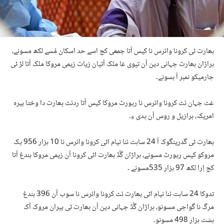
‎بھارت ٹی کرونا وائرس نا کیس آتا جمعی کچ اسے حد اسکان مُسے لکھ مسونے،
ہراڑان بھارت جہانی دین آن تیوی غا ملک آتیان زیات زیمی مروکا ملک آتا لڑ ٹی
چارمیکو نمبر آ بسونے۔
‎غٹ جہان ئٹ کرونا وائرس نا رپورٹ مروکا کیس آتا ردئٹ بھارت دا وختا بیرہ
امریکہ، برازیل و روس آن پدی ءِ۔
‎بھارت ٹی گدرینگوک آ 24 ساہت ئنا نیام اٹی کرونا وائرس نا 10 ہزار 956 پک
مروکو کیس رپورٹ مسونے، ہراڑان گُڈ بھارت اٹی کرونا آن زیمی مروکا بندغ آتا
کچ اِرا لکھ 97 ہزار 535مسونے ۔
‎تدوکا 24 ساہت ئنا نیام اٹی بھارت ئٹ کرونا وائرس نا سوب آن 396 بندغ
مرگ نا گواچی مسونو، ہراڑان گُڈ جہانی دین آن بھارت ٹی بیران مروک آک
ہشت ہزار 498 مسونو۔