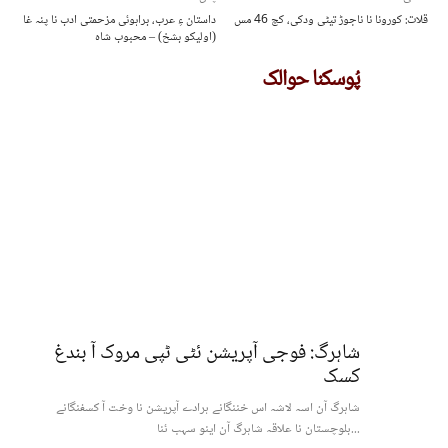
قلات: کورونا نا ناجوڑ تیٹی ودکی، کچ 46 مس
داستان ءِ عرب، براہوئی مزحمتی ادب نا پنہ غا
(اولیکو بشخ) – محبوب شاہ
پُوسکنا حوالک
شاہرگ: فوجی آپریشن ئٹی ٹپی مروک آ بندغ
کسک
شاہرگ آن اسہ لاشہ اس خننگانے ہرادے آپریشن نا وخت آ کسفنگانے
بلوچستان نا علاقہ شاہرگ آن اینو سہب ئنا...