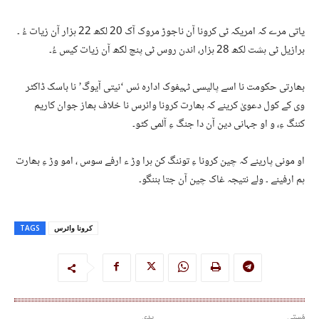
‎یاتی مرے کہ امریکہ ٹی کرونا آن ناجوڑ مروک آک 20 لکھ 22 ہزار آن زیات ءُ ۔
برازیل ٹی ہشت لکھ 28 ہزار، اندن روس ٹی پنچ لکھ آن زیات کیس ءُ۔
‎بھارتی حکومت نا اسے پالیسی ٹہیفوک ادارہ ئس ‘نیتی آیوگ’ نا باسک ڈاکٹر
وی کے کول دعویٰ کرینے کہ بھارت کرونا وائرس نا خلاف بھاز جوان کاریم
کننگ ءِ، و او جہانی دین آن دا جنگ ءِ آلمی کٹو۔
‎او مونی پارینے کہ چین کرونا ءِ توننگ کن ہرا وڑ ء ارفے سوس ، امو وڑ ءِ بھارت
ہم ارفینے ۔ ولے نتیجہ غاک چین آن جتا بننگو۔
کرونا وائرس
TAGS
مُستی
پدی