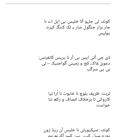
کوئٹہ ٹی جلہو آتا خلیس: بی ایل اے نا
چار ہزار جنگول شار ءِ ٹک کننگ کیرہ۔
پولیس
ڈی جی آئی ایس پی آر نا پریس کانفرنس:
دعویٰ غاک، کچ و زمینی گواچنیک – ٹی
بی پی سرگپ
تربت: ظریف بلوچ نا خاہوت نا اُرا تیا
کاروائی تا برخلاف انصاف و رکھ ئنا
خواست
کوئٹہ: سیکیورٹی نا خلیس آن ریڈ زون
پورہ سیل، کیہی پین کسر آک ہم بند