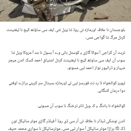
بلوچستان نا علاقہ اورماڑہ ٹی روڈ ئنا ویل ئٹی ایف سی ساؤتھ کیچ نا لیفٹیننٹ
کرنل مرگ ئنا گواچی مس۔
تربت آن کراچی آ ہنوکا گاڑی ءِ کوسٹل ہائی وے آ بسول نا ہند آ مروکا ویل ئنا
سوب آن ایف سی ساوتھ کیچ نا لیفٹیننٹ کرنل اشتیاق احمد کسک اندن میجر
شہباز و ڈرائیور نواز احمد ٹپی مسونو۔
لیویز کوالخواہ تا رد ئٹ فورسز ٹپی تے اورماڑہ ہسپتال سر کرینے ہراڑے اوفتے
دوا درمان کننگانے۔
کوالخواہ نا پاننگ ءِ کہ ویل ٹائر ترخنگ نا سوب آن مسونے۔
اندن نوشکی ڈیڈار نا علاقہ ٹی آر سی ڈی روڈ آ فیلڈر گاڑی موٹر سائیکل تون
ڈَک لگا ہراڑا موٹر سائیکل آ سوار ٹپی مس۔ موٹرسائیکل نا سواری محمد حنیف