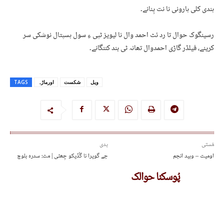
ہندی کلی ہارونی نا نت پِنانے۔
رسینگوک حوال تا رد ئٹ احمد وال نا لیویز ٹپی ءِ سول ہسپتال نوشکی سر
کرینے، فیلڈر گاڑی احمدوال تھانہ ٹی بند کننگانے۔
ویل
شکست
اورماڑہ
TAGS
مُستی
پدی
اومیت – وہید انجم
چے گویرا نا گُڈیکو چِھٹی | مٹ: سدرہ بلوچ
پُوسکنا حوالک