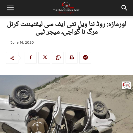
اورماڑہ: روڈ ئنا ویل ئٹی ایف سی لیفٹیننٹ کرنل
مرگ نا گواچی، میجر ٹپی
June 14, 2020