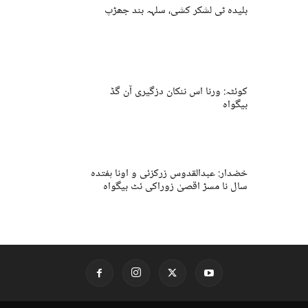
بلیدہ ٹی لشکر کشی، سلہہ بند جھڑپ
کوئٹہ: ورنا اس ننکان دزگیری آن گڈ
بیگواہ
خضدار: عبدالقدوس زرکزئی و اونا ہفتدہ
سال نا مسڑ اقصیٰ زوراکی ئٹ بیگواہ