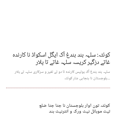
کوئٹہ: سلہہ بند بندغ آک ایگل اسکواڈ نا کارندہ
غاتے دزگیر کریسہ سلہہ غاتے تا پلار
سلہہ بند بندغ آک پولیس کارندہ تا دو تے تفیر و سرکاری سلہہ تے پلار
بلوچستان نا بنجاہی شار کوئٹہ...
کوئٹہ تون اوار بلوچستان نا جتا جتا ضلع
تیٹ موبائل نیٹ ورک و انٹرنیٹ بند