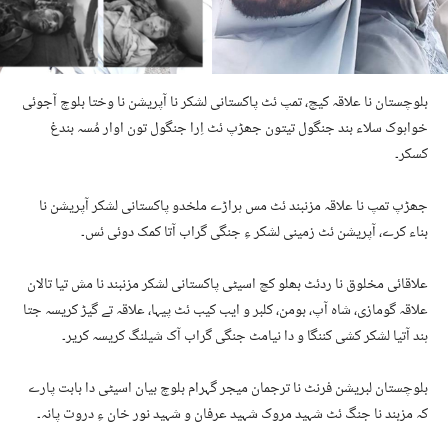
بلوچستان نا علاقہ کیچ، تمپ ئٹ پاکستانی لشکر نا آپریشن نا وختا بلوچ آجوئی
خواہوک سلاء بند جنگول تیتون جھڑپ ئٹ اِرا جنگول تون اوار مُسہ بندغ
کسکر۔
جھڑپ تمپ نا علاقہ مزنبند ئٹ مس ہراڑے ملخدو پاکستانی لشکر آپریشن نا
بناء کرے، آپریشن ئٹ زمینی لشکر ءِ جنگی گراب آتا کمک دوئی ئس۔
علاقائی مخلوق نا ردئٹ بھلو کچ اسیٹی پاکستانی لشکر مزنبند نا مش تیا تالان
علاقہ گومازی، شاہ آپ، بومن، کلبر و ایب کیب ئٹ پیہا، علاقہ تے گیڑ کریسہ جتا
ہند آتیا لشکر کشی کننگا و دا نیامٹ جنگی گراب آک شیلنگ کریسہ کریر۔
بلوچستان لبریشن فرنٹ نا ترجمان میجر گہرام بلوچ بیان اسیٹی دا بابت پارے
کہ مزبند نا جنگ ئٹ شہید مروک شہید عرفان و شہید نور خان ءِ دروت پانہ۔