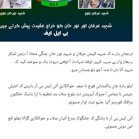
ترجمان پارے کہ شہید کیپٹن عرفان و شہید نور خان جنگی محاذ آ دژمن لشکر
ءِ بھاز وار بے سہب کریر، اوفتا شہادت آ اوفتے دروت پانہ و سوغند کینہ کہ
شہید آتا دتر نا مٹ آجو بلوچستان مرو۔
ایلو پارہ غان پاکستانی فوج نا شعبہ حوالکاری آئی ایس پی آر پارینے کہ انٹیلی
جینس نا بنماس آ مروک آپریشن ئٹ بلوچ سلاء بند تنظیم نا اِرا باسک خلکنون
ہرافک فورسز آتیا جلہو تیٹ اوار مسونو۔
آئی ایس پی آر نا پاننگے کہ خلنگوک بندغ آتیان سلاء و حوالکاری گڑاتا بھلو کچ
اس دوئی مسونے۔