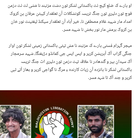
او پارے کہ ضلع کیچ ئٹ پاکستانی لشکر تون دشت مزنبند نا مَشی لٹ ئٹ دژمن
فوج تون دلیری تون جنگ تریسہ کونشکلات آن تعلقدار کیپٹن عرفان پن کروک
امداد مار شہید غلام مصطفیٰ نا، خیر آباد آن تعلقدار سیکنڈ لیفٹینٹ نور خان
پن کروک برمش مار نور بخش نا شہید مسر۔
میجر گہرام مُستی پارے کہ مزنبند نا مش تیٹی پاکستانی زمینی لشکر تون اوار
جنگی گراب آک آپریشن کریر و ایس ایس جی کمانڈو دڑیفنگا، شہید سرمچار
آک سیدان پیر و گندھادر نا علاقہ تیٹ دژمن تون دلیری اٹ جنگ تریسہ
پاکستانی لشکر نا پانزدہ آن زیات کارندہ ءِ مرگ نا گواچی کریر و بھاز آتے ٹپی
کریر و جند آک تا شہد مسر۔