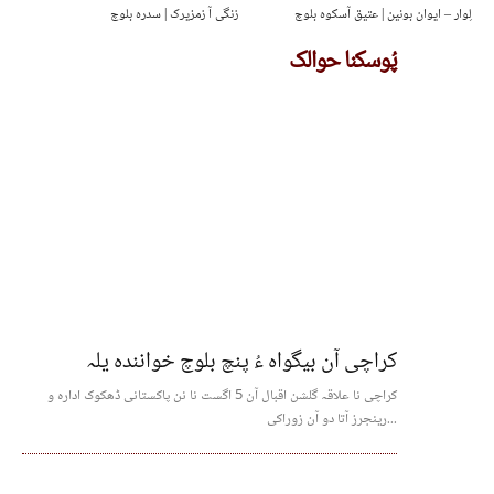
لِوار – ایوان بونین | عتیق آسکوہ بلوچ
زنگی آ زمزیرک | سدرہ بلوچ
پُوسکنا حوالک
کراچی آن بیگواہ ءُ پنچ بلوچ خوانندہ یلہ
کراچی نا علاقہ گلشن اقبال آن 5 اگست نا نن پاکستانی ڈھکوک ادارہ و
رینجرز آتا دو آن زوراکی...