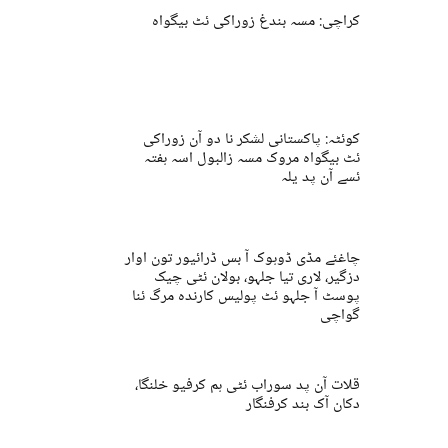
کراچی: مسہ بندغ زوراکی ئٹ بیگواہ
کوئٹہ: پاکستانی لشکر نا دو آن زوراکی
ئٹ بیگواہ مروک مسہ زالبول اسہ ہفتہ
ئسے آن پد یلہ
چاغئے مڈی ڈوہوک آ بس ڈرائیور تون اوار
دزگیر، لاری تیا جلہو، بولان ئٹی چیک
پوسٹ آ جلہو ئٹ پولیس کارندہ مرگ ئنا
گواچی
قلات آن پد سوراب ئٹی ہم کرفیو خلنگا،
دکان آک بند کرفنگار