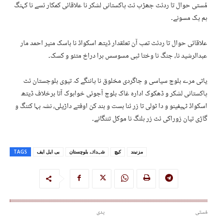
مُستی حوال تا ردئٹ جھڑپ ئٹ پاکستانی لشکر نا علاقائی کمکار ئسے نا کہنگ
ہم پک مسونے۔
علاقائی حوال تا ردئٹ تمپ آن تعلقدار ڈیتھ اسکواڈ نا باسک منیر احمد مار
عبدالرشید نا، جنگ نا وختا ٹپی مسوسس ہرا دراخ متئو و کسک۔
یاتی مرے بلوچ سیاسی و چاگردی مخلوق نا پاننگے کہ تیوی بلوچستان ئٹ
پاکستانی لشکر و ڈھکوک ادارہ غاک بلوچ آجوئی خواہوک آتا برخلاف ڈیتھ
اسکواڈ ٹہیفینو و دا ٹولی تا زر ئنا بست و بند کن اوفتے داڑیلی، نشہ بہا کننگ و
گاڑی تیان زوراکی ئٹ زر ہلنگ نا موکل تننگانے۔
مزنبند
کیچ
شہدائے بلوچستان
بی ایل ایف
TAGS
مُستی
پدی