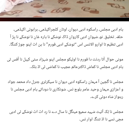
پام ادبی مجلس، راسکوہ ادبی دیوان، اوتان کلچراکیڈمی، براہوئی اکیڈمی،
حلقہ ِ تخلیق ِ نو، شیوان ادبی کاروان ڈاک نوشکے نا پارہ غان نا نوشکے نا پِڑ آ
ادبی تنظیم تا اوارو الائنس اس “نوشکے ادبی فورم” نا پن اٹ اینو جوڑ کننگا۔
مونی حوال آتا ردئٹ دا فورم نا اولیکو مجلس اینو شہزاد سٹی کیبل نا آفس ٹی
پام ادبی مجلس نا کماش ڈاکٹرعالم عجیب نا کماشی ٹی اڈ ہلک۔
مجلس نا گچین آ مہمان راسکوہ ادبی دیوان نا سیکرٹری جنرل داد محمد جواد
و اعزازی مہمان وحید عامر بلوچ ئس۔ شونکاری نا دوداتے پام ادبی مجلس نا
ربنواز شاہ دوئی کرے۔
مجلس نا ٹِک آتیٹ شہید سمیع مینگل نا سال دے نا رِد اٹ اٹ نوشکے ٹی ادبی
مچی ئسے نا اڈ تننگ اوار ئس۔