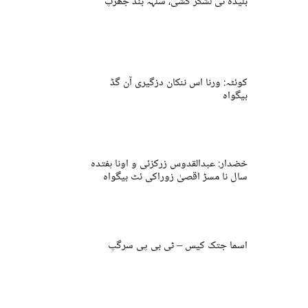
بلیدہ ٹی لشکر کشی، سلہہ بند جھڑپ
کوئٹہ: ورنا اس ننکان دزگیری آن گڈ
بیگواہ
خضدار: عبدالقدوس زرکزئی و اونا ہفتدہ
سال نا مسڑ اقصیٰ زوراکی ئٹ بیگواہ
اسما جتک کیس – ٹی بی پی سرگپ