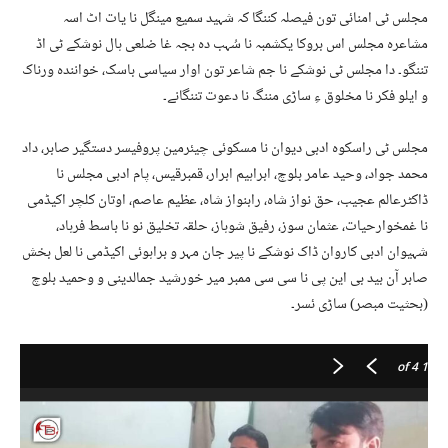
مجلس ٹی امنائی تون فیصلہ کننگا کہ شہید سمیع مینگل نا یات اٹ اسہ
مشاعرہ مجلس اس بروکا یکشمبہ نا سُہب دہ بجہ غا ضلعی ہال نوشکے ٹی اڈ
تننگو۔ دا مجلس ٹی نوشکے نا جم شاعر تون اوار سیاسی باسک، خوانندہ ورناک
و ایلو فکر نا مخلوق ءِ ساڑی مننگ نا دعوت تننگانے۔
مجلس ٹی راسکوہ ادبی دیوان نا مسکوئی چیئرمین پروفیسر دستگیر صابر، داد
محمد جواد، وحید عامر بلوچ، ابراہیم ابرار، قمبرقیس، پام ادبی مجلس نا
ڈاکٹرعالم عجیب، حق نواز شاہ، رابنواز شاہ، عظیم عاصم، اوتان کلچر اکیڈمی
نا غمخوارحیات، عثمان سوز، رفیق شوہاز، حلقہ تخلیق نو نا باسط فرہاد،
شہیوان ادبی کاروان ڈاک نوشکے نا پیر جان مہر و براہوئی اکیڈمی نا لعل بخش
صابر آن بید بی این پی نا سی سی ممبر میر خورشید جمالدینی و وحمید بلوچ
(بحثیت مبصر) ساڑی ئسر۔
of 4
1