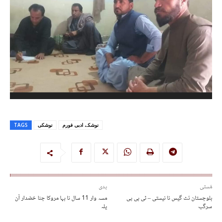
نوشکے ادبی فورم
نوشکی
TAGS
مُستی
پدی
بلوچستان ئٹ گیس نا نیستی – ٹی بی پی
مسہ وار 11 سال نا بہا مروکا چنا خضدار آن
سرگپ
یلہ