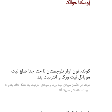
پُوسکنا حوالک
کوئٹہ تون اوار بلوچستان نا جتا جتا ضلع تیٹ
موبائل نیٹ ورک و انٹرنیٹ بند
کوئٹہ ٹی ناگمان موبائل نیٹ ورک و موبائل انٹرنیٹ بند کننگا، دافتا بندی نا
رد ئٹ دائسکان سروک آتا...