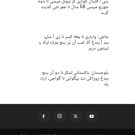
پنی آ فٹبال گوازی گر لیونل میسی نا باوہ
جورج میسی 68 سال نا عمر ئٹی کذیت
کرے
چاغی: واپاری نا بھلا کسر نا زی آ سلہہ
بند آ بندغ آک امب آن پُر پنچ مزڈہ ٹرک ءِ
تینتون دریر
بلوچستان: پاکستانی لشکر نا دو آن پنچ
بندغ زوراکی ئٹ بیگواہی نا گواچی، ارٹ
یلہ