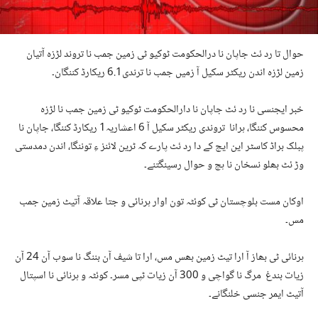
حوال تا رد ئٹ جاپان نا درالحکومت ٹوکیو ٹی زمین جمب نا تروند لڑزہ آتیان
زمین لڑزہ اندن ریکٹر سکیل آ زمیں جمب نا ترندی6.1 ریکارڈ کننگان۔
خبر ایجنسی نا رد ئٹ جاپان نا دارالحکومت ٹوکیو ٹی زمین جمب نا لڑزہ
محسوس کننگا، ہرانا تروندی ریکٹر سکیل آ 6 اعشاریہ1 ریکارڈ کننگا، جاپان نا
پبلک براڈ کاسٹر این ایچ کے دا رد ئٹ پارے کہ ٹرین لائنز ءِ توننگا، اندن دمدستی
وڑ ئٹ بھلو نسخان نا ہچ و حوال رسینگتنے۔
اوکان مست بلوچستان ٹی کوئٹہ تون اوار ہرنائی و جتا علاقہ آتیٹ زمین جمب
مس۔
ہرنائی ٹی بھاز آ ارا تیٹ زمین بھس مس، ارا تا شیف آن بننگ نا سوب آن 24 آن
زیات بندغ مرگ نا گواچی و 300 آن زیات ٹپی مسر۔ کوئٹہ و ہرنائی نا اسپتال
آتیٹ ایمر جنسی خلنگانے۔