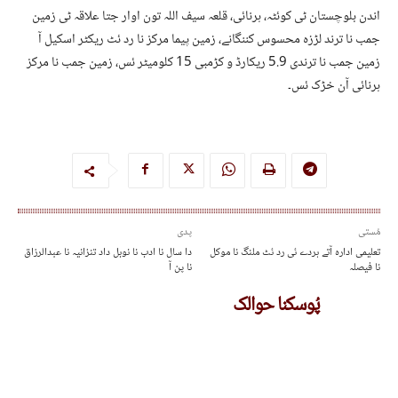
اندن بلوچستان ٹی کوئٹہ، ہرنائی، قلعہ سیف اللہ تون اوار جتا علاقہ ٹی زمین
جمب نا ترند لڑزہ محسوس کننگانے، زمین پیما مرکز نا رد ئٹ ریکٹر اسکیل آ
زمین جمب نا ترندی 5.9 ریکارڈ و کڑمبی 15 کلومیٹر ئس، زمین جمب نا مرکز
ہرنائی آن خڑک ئس۔
مُستی
پدی
تعلیمی ادارہ آتے ہردے ئی رد ئٹ ملنگ نا موکل
دا سال نا ادب نا نوبل داد تنزانیہ نا عبدالرزاق
نا فیصلہ
نا پن آ
پُوسکنا حوالک