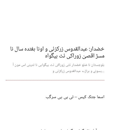
خضدار: عبدالقدوس زرکزئی و اونا ہفتدہ سال نا
مسڑ اقصیٰ زوراکی ئٹ بیگواہ
بلوچستان نا ضلع خضدار ئٹی زوراکی ئٹ بیگواہی نا تدینی اس مون آ
بسونے و ہراڑے عبدالقدوس زرکزئی و...
اسما جتک کیس – ٹی بی پی سرگپ