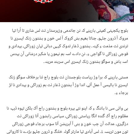
بلوچ یکجہتی کمیٹی پارینے کہ نن جاندمی وزیرستان ئٹ لس شاری تا اُرا تیا
مروک آ ڈرون جلہو، چناتا بھیم بش کروک آ لس خون و پشتون زنک ایسری نا
ترندی ئٹ مذمت ءِ کینہ۔ پشتون ڈغار تدوک کیہی دہائی تیان زوراکی، بیدادی و
فوجی زوراکی نا گواچی ءِ۔ نن دادے اسہ ہم نیمون یا شکبر درشانی آن بیدس
اسہ پاش و سوگوْ پشتون زنک ایسری اس سرپند مرینہ۔
مستی پارینے کہ ہرا وڑ ریاست بلوچستان ئٹ بلوچ راج ئنا برخلاف سوگوْ زنک
ایسری نا پالیسی آ عمل آٹے، اندا وڑ آ پشتون ڈغار ئٹ ہم زوراکی و بیدادی نا لڑ
برجاء ءِ۔
بی وائی سی نا پاننگ ءِ کہ اینو نئے بیرہ بلوچ و پشتون راج آک بلکن تیوہ ڈیہہ نا
مظلوم راج آک گندہ انگا ریاستی زوراکی، سیاسی راہشون آتا زوراکی ئٹ
دزگیری، عدالت آن چپ خون و پنی آ آپریشن آتا سوب برجاء فوجی زوراکی
تون مون تریسہ ءُ۔ لس آبادی تیا مارٹر گولہ خلنگ و ڈرون جلہو ہڑدے نا کاروائی