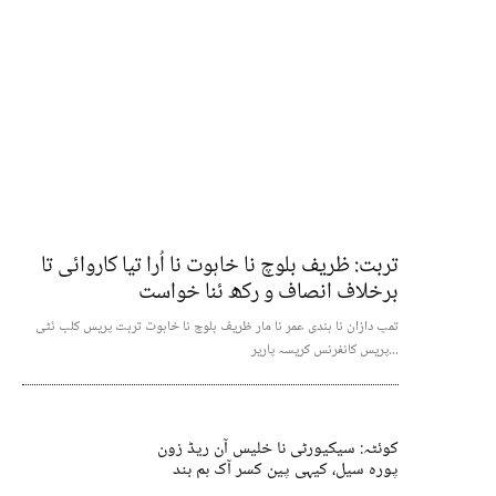
تربت: ظریف بلوچ نا خاہوت نا اُرا تیا کاروائی تا
برخلاف انصاف و رکھ ئنا خواست
تمپ دازان نا ہندی عمر نا مار ظریف بلوچ نا خاہوت تربت پریس کلب ئٹی
پریس کانفرنس کریسہ پاریر...
کوئٹہ: سیکیورٹی نا خلیس آن ریڈ زون
پورہ سیل، کیہی پین کسر آک ہم بند