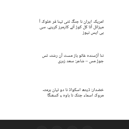
امریکہ ایران نا جنگ ئٹی تینا مُر خلوک آ
میزائل آتا کل کوڑ آتے کارمرز کرینے۔ سی
بی ایس نیوز
ننا آڑسندہ غاتو باز مست آن رشتہ ئس
جوڑ مس – شاعر: سعد زہری
خضدار: ڈیتھ اسکواڈ نا دو تیان برمتہ
مروک اسماء جتک نا باوہ ءِ کسفنگا