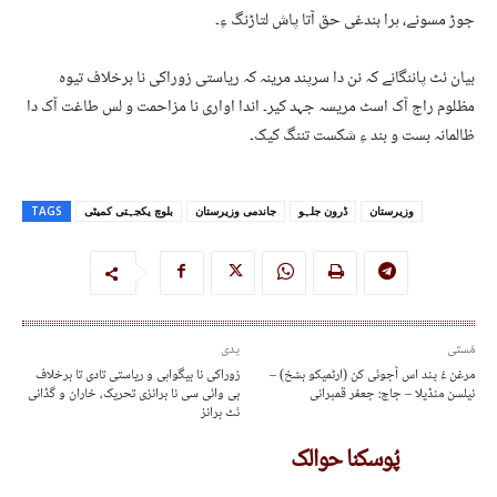
جوڑ مسونے، ہرا بندغی حق آتا پاش لتاڑنگ ءِ۔
بیان ئٹ پاننگانے کہ نن دا سرپند مرینہ کہ ریاستی زوراکی نا برخلاف تیوہ
مظلوم راج آک اسٹ مریسہ جہد کیر۔ اندا اواری نا مزاحمت و لس طاغت آک دا
ظالمانہ بست و بند ءِ شکست تننگ کیک۔
وزیرستان
ڈرون جلہو
جاندمی وزیرستان
بلوچ یکجہتی کمیٹی
TAGS
مُستی
پدی
مرغن ءُ پند اس آجوئی کن (ارٹمیکو بشخ) –
زوراکی نا بیگواہی و ریاستی تادی تا برخلاف
نیلسن منڈیلا – جاچ: جعفر قمبرانی
بی وائی سی نا برانزی تحریک، خاران و گڈانی
ئٹ برانز
پُوسکنا حوالک