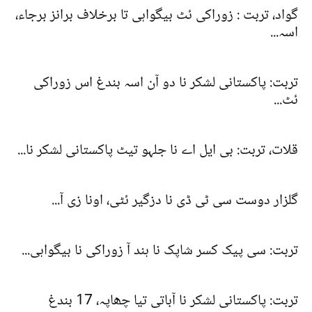
گواد، تربت : زوراکی ئٹ بیگواہی تا برخلاف برانز برجاء،
اسہ...
تربت: پاکستانی لشکر نا دو آن اسہ بندغ اس زوراکی
ئٹ...
قلات، تربت: بی ایل اے نا جلہو تیٹ پاکستانی لشکر نا...
گلزار دوست سی ٹی ڈی نا دزگیر ئٹی، اونا زی آ...
تربت: سی پیک کسر شاپک نا ہند آ زوراکی نا بیگواہی...
تربت: پاکستانی لشکر نا آباتی تیا چھاپہ، 17 بندغ