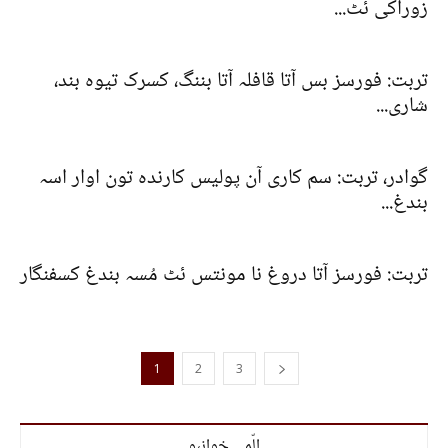
زوراکی ئٹ...
تربت: فورسز بس آتا قافلہ آتا بننگ، کسرک تیوہ بند،
شاری...
گوادر، تربت: سم کاری آن پولیس کارندہ تون اوار اسہ
بندغ...
تربت: فورسز آتا دروغ نا مونتس ئٹ مُسہ بندغ کسفنگار
1
2
3
الّمی خوانبو