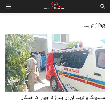
Tag: تربت
مستونگ و تربت آن اِرا بندغ نا جون آک خننگار