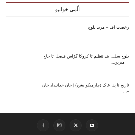
الّمی خوانبو
رخصت اف – مرید بلوچ
بلوچ سلہہ بند تنظیم تا کروکا گڑاس فیصلہ تا جاچ
__میرین...
تاریخ نا پنہ غاک (چارمیکو بشخ) | خان خدائیداد خان
–...