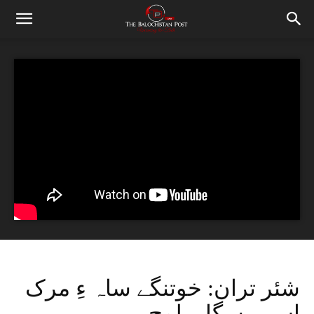
شئر تران: خوتنگے ساہ ءِ مرک
اس – سگار بلوچ