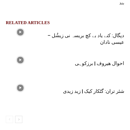
بند
RELATED ARTICLES
دپگال: کنے یاد بے کچ بریسہ نی زیشُل –
عیسی نادان
احوال ھیروف | برزکوہی
شئر تران: گٹکار کیک | زید زیدی