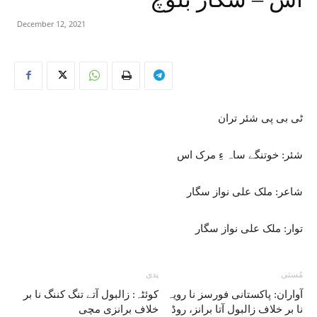
December 12, 2021
ٹی بی پی شئر تران
شئر: خوتنگے ساہ ءِ مرک اس
شاعر: ملک علی نواز سگار
توار: ملک علی نواز سگار
مُستی
پدی
آواران: پاکستانی فورسز نا رویہ
کوئٹہ: زالبول آتے تنگ کننگ نا بر
نا بر خلاف زالبول آتا برانز، روڈ
خلاف برانزی مچی