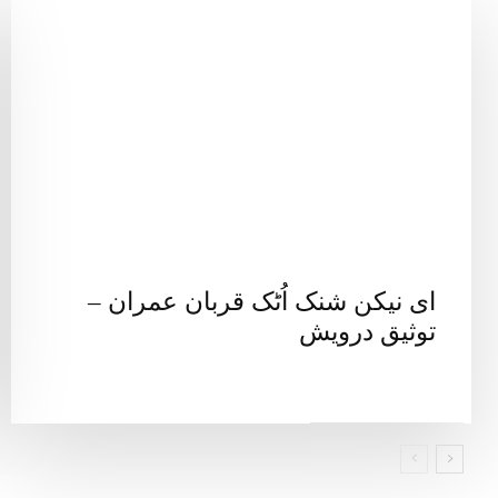
ای نیکن شنک اُٹک قربان عمران –
توثیق درویش