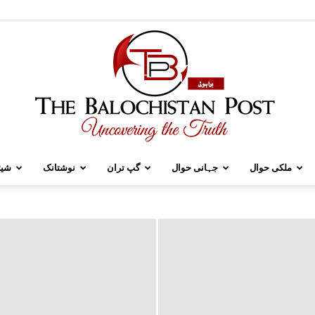
ملکی حوال
جہانی حوال
گپ تران
نوشتانک
شیئ
TBP
Brahui