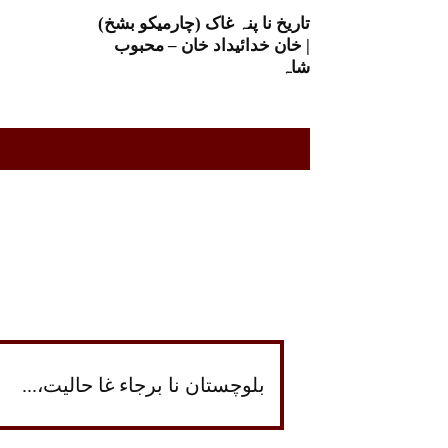
تاریخ نا پنہ غاک (چارمیکو بشخ)
| خان خدائیداد خان – محبوب
شاہ
بلوچستان نا برجاء غا حالیت،...