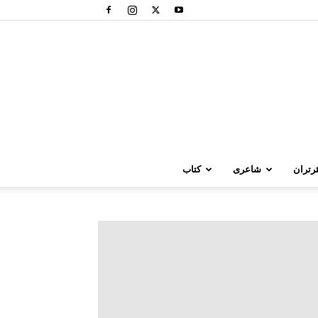
رتران
شاعری
کتاب