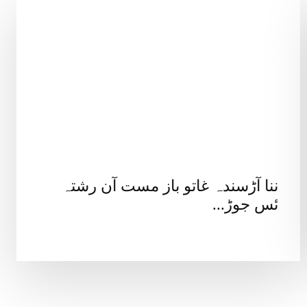
ننا آڑسندہ غاتو باز مست آن رشتہ
ئس جوڑ...