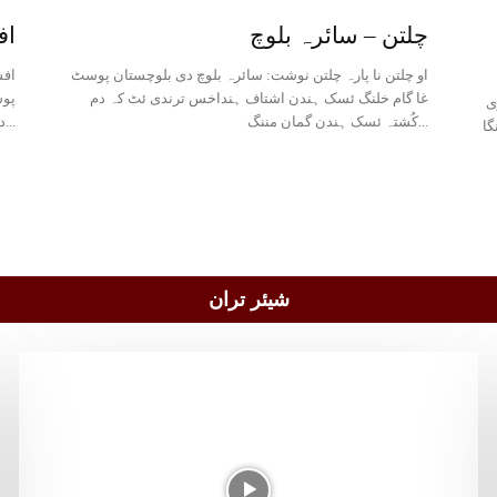
اف
افس
غا گام خلنگ ئسک ہندن اشتاف ہنداخس ترندی ئٹ کہ دم
پوس
ری
کُشتہ ئسک ہندن گمان مننگ...
دا چار بندغ تینا...
گا
شیئر تران