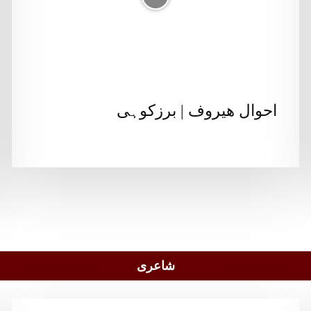
احوال ھیروف | برزکوہی
شاعری