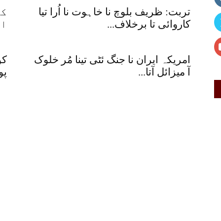
تربت: ظریف بلوچ نا خاہوت نا اُرا تیا
کو
کاروائی تا برخلاف...
ای
امریکہ ایران نا جنگ ئٹی تینا مُر خلوک
کو
آ میزائل آتا...
پو