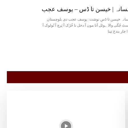
سانہ | خیسن تا ڈس – یوسف عجب
انہ خیسن تا ڈس نوشت: یوسف عجب دی بلوچستان
ٹ جُگی والا ہوٹل آتا مون آ دخل نا خُڑک آ پَرچ آ تُولوک آ