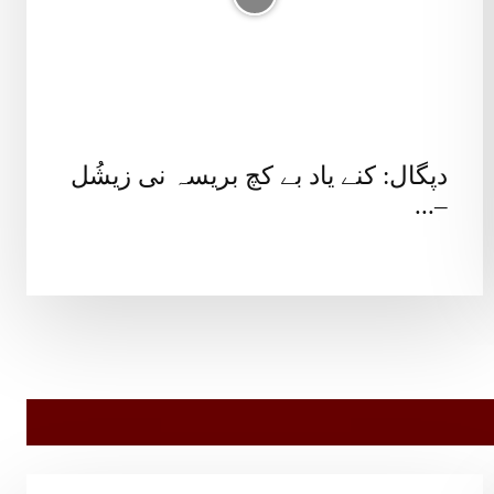
دپگال: کنے یاد بے کچ بریسہ نی زیشُل
–...