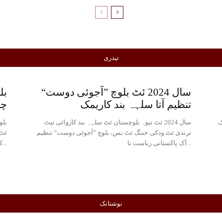
تیدری
سال 2024 ئٹ بلوچ ”آجوئی دوست“
بل
تنظیم آتا سلہہ بند کاریمک
چا
ک
سال 2024 ئٹ تیوہ بلوچستان ئٹ سلہہ بند کاروائی تیٹ
ترندی ئٹ ودکی خننگ ئٹ بس، بلوچ ”آجوئی دوست“ تنظیم
آک پاکستانی ریاست نا...
کارندہ مرگ...
نوشتانک