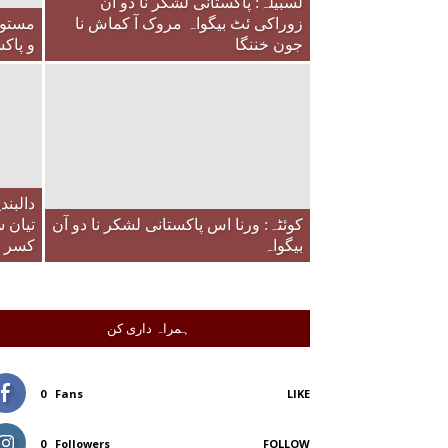
لسبیلہ: پاکستانی لشکر نا دو آن
زوراکی ئٹ بیگواہ مروک آ کماش نا
مستون
جون خننگا
و پاکس
دالبند
کوئٹہ: ورنا اس پاکستانی لشکر نا دو آن
تیان س
بیگواہ
کسر نا
ہمراہ داری کن
0
Fans
LIKE
0
Followers
FOLLOW