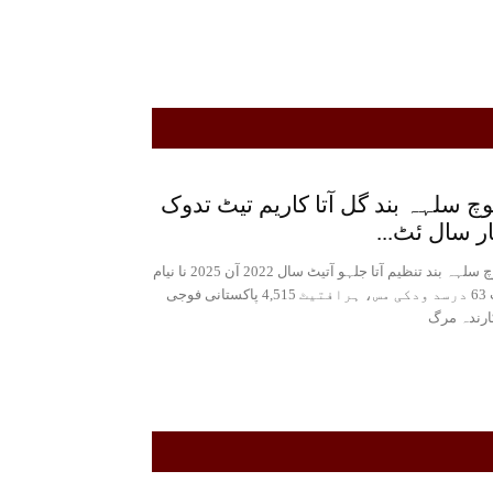
وچ سلہہ بند گل آتا کاریم تیٹ تدوک
ر سال ئٹ...
بلوچ سلہہ بند تنظیم آتا جلہو آتیٹ سال 2022 آن 2025 نا نیام
ئٹ 63 درسد ودکی مس، ہرافتیٹ 4,515 پاکستانی فوجی