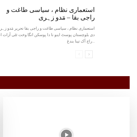
استعماری نظام ، سیاسی طاغت و
راجی بقا – مَدو زہری
استعماری نظام ، سیاسی طاغت و راجی بقا تحریر مَدو زہ
دی بلوچستان پوسٹ اینو نا دا پوسکن انگا وخت ئٹی آزات ان
راج آک تینا بندغ...