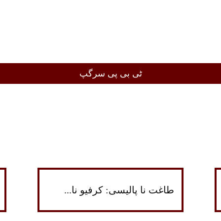
ٹی بی پی سرگپ
طاغت نا پالیسی: کرفیو نا...