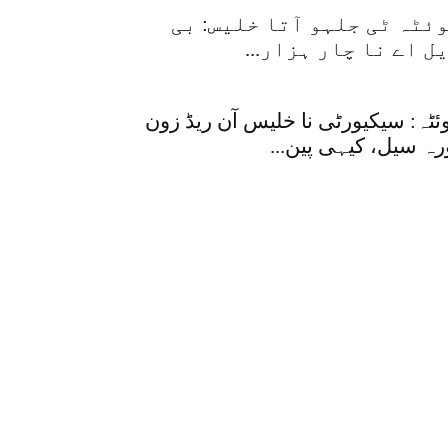
ئٹہ ٹی جلہو آتا خلیس: بی
ل اے نا چار ہزار...
ئٹہ: سیکیورٹی نا خلیس آن ریڈ زون
رہ سیل، کیہی پین...