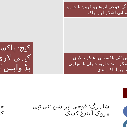
گ: فوجی آپریشن، ڈرون نا جلہو
تانی لشکر آ بم تراک
کیچ: پاکست
ین ئٹی پاکستانی لشکر نا لاری
کہہ بند جلہو، خاران نا بنجاہی
پڈ واپس کن
 زیہا ناکہ بندی
شاہرگ: فوجی آپریشن ئٹی ٹپی
خض
مروک آ بندغ کسک
ک