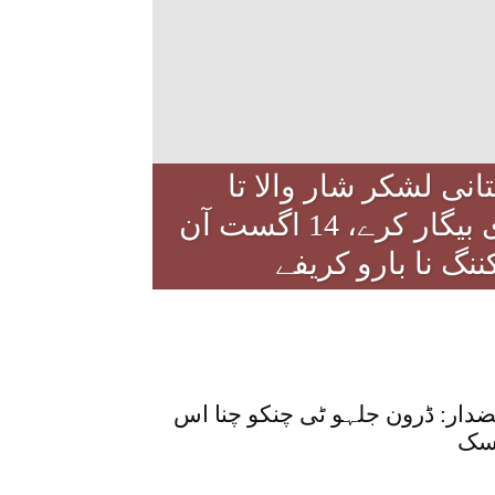
انی لشکر شار والا تا
کیہی لاری بیگار کرے، 14 اگست آن
نگ نا بارو کریفے
دار: ڈرون جلہو ٹی چنکو چنا اس
سک