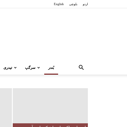
اردو
بلوچی
English
بُندر
سرگپ
تیدری