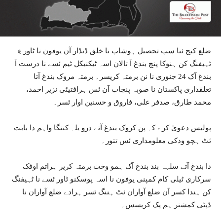
ضلع کیچ ئنا سب تحصیل ہوشاپ نا خلق ڈنڈار آن یوفون نا ٹاور ءِ
ٹہیفنگ کن ہنوکا پنچ بندغ آ تالان اسہ ٹیکنیکل ٹیم ئسے نا درست آ
بندغ آک 24 جنوری نا نن برمتہ کریسر۔ برمتہ مروک بندغ آتا
تعلقداری پاکستان نا صوبہ پنجاب آن ئس ہرافتیٹی نزیر احمد،
محمد طارق، صدفر علی، فاروق و حسنین اوار ئسر۔
پولیس دعویٰ کرے کہ پن کروک بندغ آتے درو یلہ کننگا واہم دا بابت
ئٹ ہچو ودکی معلومداری ئس تتور۔
دا بندغ آتے سلہہ بند بندغ آک ہمو وخت برمتہ کریر ہراتم اوفک
سرکاری ٹیلی کام کمپنی یوفون نا اسہ پوسکنو ٹاور ئسے نا ٹہیفنگ
کن ہندا کسر آن ضلع آواران ئٹ ہننگ ئسر ہرادے ضلع آواران نا
ڈپٹی کمشنر ہم پک کریسس۔