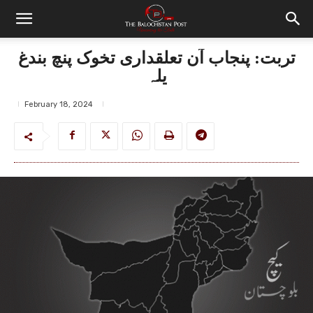
تربت: پنجاب آن تعلقداری تخوک پنچ بندغ
یلہ
February 18, 2024