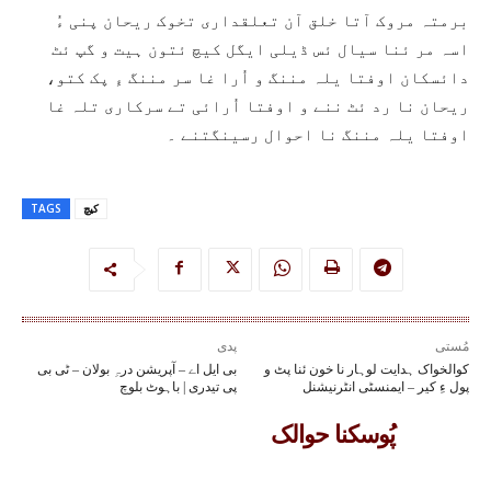
برمتہ مروک آتا خلق آن تعلقداری تخوک ریحان پنی ءُ
اسہ مر ئنا سیال ئس ڈیلی ایگل کیچ ئتون ہیت و گپ ئٹ
دائسکان اوفتا یلہ مننگ و اُرا غا سر مننگ ءِ پک کتو،
ریحان نا رد ئٹ ننے و اوفتا اُرائی تے سرکاری تلہ غا
اوفتا یلہ مننگ نا احوال رسینگتنے ۔
کیچ
TAGS
مُستی
پدی
کوالخواک ہدایت لوہار نا خون ئنا پٹ و
بی ایل اے – آپریشن درہِ بولان – ٹی بی
پول ءِ کیر – ایمنسٹی انٹرنیشنل
پی تیدری | باہوٹ بلوچ
پُوسکنا حوالک