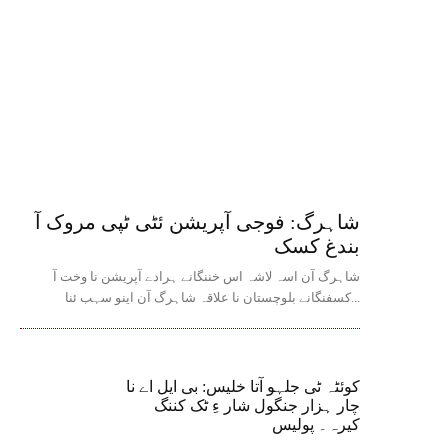
شاہرگ: فوجی آپریشن ئٹی ٹپی مروک آ
بندغ کسک
شاہرگ آن اسہ لاشہ اس خننگانے ہرادے آپریشن نا وخت آ
کسفنگانے بلوچستان نا علاقہ شاہرگ آن اینو سہب ئنا...
کوئٹہ ٹی جلہو آتا خلیس: بی ایل اے نا
چار ہزار جنگول شار ءِ ٹک کننگ
کیرہ۔ پولیس