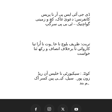
ڈی جی آئی ایس پی آر نا پریس
کانفرنس: دعویٰ غاک، کچ و زمینی
گواچنیک – ٹی بی پی سرگپ
تربت: ظریف بلوچ نا خاہوت نا اُرا تیا
کاروائی تا برخلاف انصاف و رکھ ئنا
خواست
کوئٹہ: سیکیورٹی نا خلیس آن ریڈ
زون پورہ سیل، کیہی پین کسر آک
ہم بند