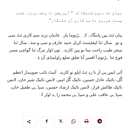
بیان ئٹ دعویٰ کننگا کہ ” آپریشن نا وخت نوزدہ شدت
پسند فورسز نا سم کاری آن خلنگار”۔
بیان ئٹ پین پاننگانے کہ ہڑتوما پارہ غاتیان ترند سم کاری ئٹ سی
و نوہ سال ئنا لیفٹیننٹ کرنل جنید عارف و سی و سئے سال ئنا
میجر طیب راحت تینا نو پین کارندہ تون اوار مرگ ئنا گواچی مسر۔
فوج ئنا ہڑتوم آ افسر آتا تعلق ضلع راولپنڈی آن ءِ۔
آئی ایس پی آر نا رد ئٹ ایلو نو کارندہ آتیٹ نائب صوبیدار اعظم
گُل، نائیک عادل حسین، نائیک گُل امیر، لانس نائیک شیر خان، لانس
نائیک طالش فراز، لانس نائیک ارشاد حسین، سپاہی طفیل خان،
سپاہی عاقب علی و سپاہی محمد زاہد اوار ءُ۔