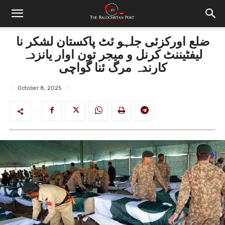
ضلع اورکزئی جلہو ئٹ پاکستان لشکر نا
لیفٹیننٹ کرنل و میجر تون اوار یانزدہ
کارندہ مرگ ئنا گواچی
October 8, 2025