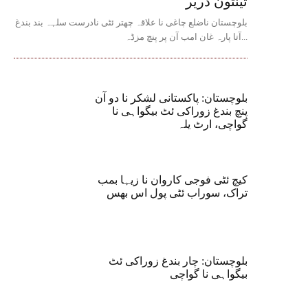
تینتون دریر
بلوچستان ناضلع چاغی نا علاقہ چھتر ئٹی نادرست سلہہ بند بندغ
آتا پارہ غان امب آن پر پنچ مزڈہ...
بلوچستان: پاکستانی لشکر نا دو آن
پنچ بندغ زوراکی ئٹ بیگواہی نا
گواچی، ارٹ یلہ
کیچ ئٹی فوجی کاروان نا زیہا بمب
تراک، سوراب ئٹی پول اس بھس
بلوچستان: چار بندغ زوراکی ئٹ
بیگواہی نا گواچی