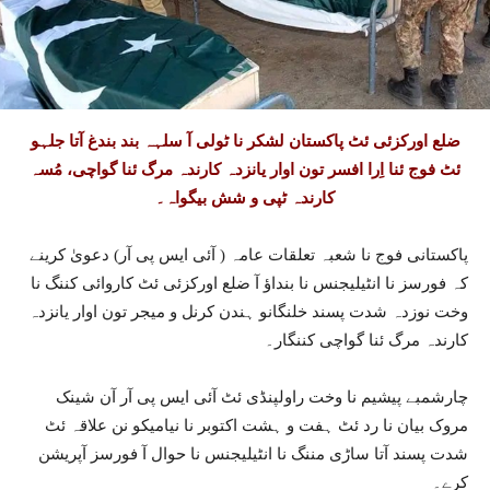
ضلع اورکزئی ئٹ پاکستان لشکر نا ٹولی آ سلہہ بند بندغ آتا جلہو
ئٹ فوج ئنا اِرا افسر تون اوار یانزدہ کارندہ مرگ ئنا گواچی، مُسہ
کارندہ ٹپی و شش بیگواہ۔
پاکستانی فوج نا شعبہ تعلقات عامہ ( آئی ایس پی آر) دعویٰ کرینے
کہ فورسز نا انٹیلیجنس نا بنداؤ آ ضلع اورکزئی ئٹ کاروائی کننگ نا
وخت نوزدہ شدت پسند خلنگانو ہندن کرنل و میجر تون اوار یانزدہ
کارندہ مرگ ئنا گواچی کننگار۔
چارشمبے پیشیم نا وخت راولپنڈی ئٹ آئی ایس پی آر آن شینک
مروک بیان نا رد ئٹ ہفت و ہشت اکتوبر نا نیامیکو نن علاقہ ئٹ
شدت پسند آتا ساڑی مننگ نا انٹیلیجنس نا حوال آ فورسز آپریشن
کرے۔