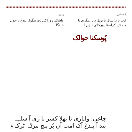
مُستی
پدی
ادب نا دا سال نا نوبل داد ہنگری نا
واشک: زوراکی ئٹ بیگواہ بندغ نا جون
مصنف کراسناہورکائی نا پَن آ
خننگا
پُوسکنا حوالک
چاغی: واپاری نا بھلا کسر نا زی آ سلہہ
بند آ بندغ آک امب آن پُر پنچ مزڈہ ٹرک ءِ