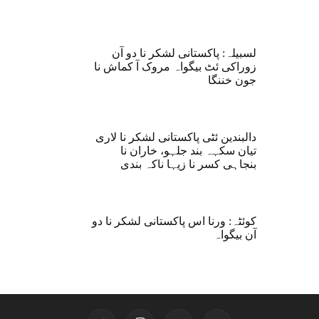
لسبیلہ: پاکستانی لشکر نا دو آن
زوراکی ئٹ بیگواہ مروک آ کماش نا
جون خننگا
دالبندین ئٹی پاکستانی لشکر نا لاری
تیان سکہہ بند جلہو، خاران نا
بنجاہی کسر نا زیہا ناکہ بندی
کوئٹہ: ورنا اس پاکستانی لشکر نا دو
آن بیگواہ