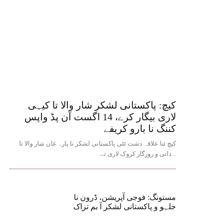
کیچ: پاکستانی لشکر شار والا تا کیہی
لاری بیگار کرے، 14 اگست آن پڈ واپس
کننگ نا بارو کریفے
کیچ ئنا علاقہ دشت ئٹی پاکستانی لشکر نا پارہ غان شار والا تا
ذاتی و روزگار کروک لاری تے...
مستونگ: فوجی آپریشن، ڈرون نا
جلہو و پاکستانی لشکر آ بم تراک