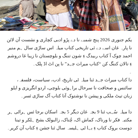
یکم جنوری 2026 پنج شمبے نا دے پڑو ادبی کچاری و نشست آن لائن
نا پارہ غان اسے دے ئی تاریخی کتاب میلہ اس ساڑی سال ہم منیر
احمد چوک آ کتاب ربیدگ ءِ شون تننگ و بلوچستان نا زیبا غا دروشم
ءِ تالان کننگ کن “کتاب میراث جہد” نا پن اٹ اڈ پلک۔
۔
دا کتاب میراث جہد ئنا میلہ ٹی تاریخ، ادب، سیاست، فلسفہ،
سائنس و صحافت نا سرحال براہوئی بلوچی، اردو انگریزی و ایلو
زبان تیٹ ملکی و پیشن نا نوشتوک آتا کتاب آک ساڑی ئسر۔
دا میلہ سُہب ئنا 9 بجہ غان دیگر 5 بجہ اسکان برجا ئس ہراٹی ہر
مکتبہ فکر نا ورناک، کماش اک، چُناک، زالبولک بشخ ہلکر و تینا
دوست بروک کتاب ءِ بہا ٹی ہلیسہ سال ئنا جشن ءِ کتاب آن کریر۔