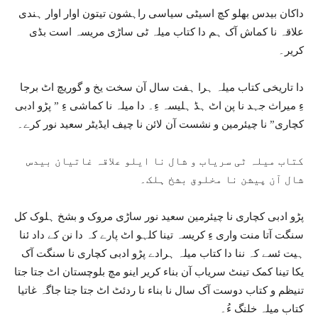
داکان بیدس بھلو کچ اسیٹی سیاسی راہشون تیتون اوار اوار ہندی
علاقہ نا کماش آک ہم دا کتاب میلہ ٹی ساڑی مریسہ است بڈی
کریر۔
دا تاریخی کتاب میلہ ہرا ہفت سال آن سخت یخ و گوریچ اٹ برجا
ءِ میراث جہد نا پن اٹ ہڈ ہلیسہ ءِ۔ دا میلہ نا کماشی ءِ ” پڑو ادبی
کچاری” نا چیئرمین و نشست آن لائن نا چیف ایڈیٹر سعید نور کرے۔
کتاب میلہ ٹی سریاب و شال نا ایلو علاقہ غاتیان بیدس
شال آن پیشن نا مخلوق بشخ ہلک۔
پڑو ادبی کچاری نا چیئرمین سعید نور ساڑی مروک و بشخ ہلوک کل
سنگت آتا منت واری ءِ کریسہ تینا کلہو اٹ پارے کہ دا نن کے داد ئنا
ہیت ئسے کہ ننا دا کتاب میلہ ہرادے پڑو ادبی کچاری نا سنگت آک
یکا تینا کمک تینٹ سریاب آن بناء کریر اینو مچ بلوچستان اٹ جتا جتا
تنیظم و کتاب دوست آک سال نا بناء نا ردئٹ اٹ جتا جتا جاگہ غاتیا
کتاب میلہ خلنگ ءُ۔