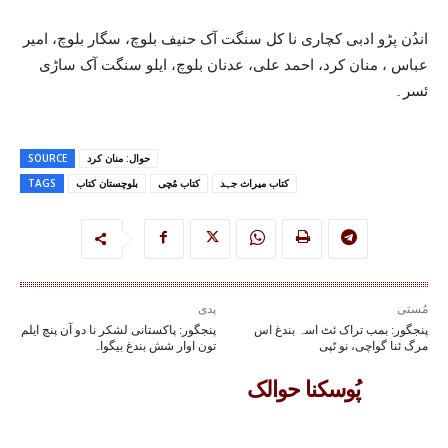
اندُن پڑو ادبی کچاری نا کل سنگت آک حنیف بلوچ، سگار بلوچ، امیر
عباس ، منان کرد، احمد علی، عدنان بلوچ، ایلو سنگت آک ساڑی
ئسر۔
حوال: منان کرد
SOURCE
کتاب میراث جہد
کتاب مُچی
بلوچستان کتاب
TAGS
مُستی
پدی
پنجگور: بمب تراک ئٹ اسہ بندغ اس
پنجگور: پاکستانی لشکر نا دو آن پنچ ایلم
مرگ ئنا گواچی، نو ٹپی
تون اوار شش بندغ بیگواہ
پُوسکنا حوالک