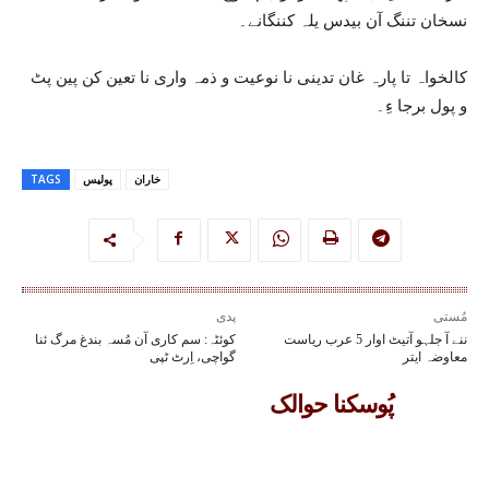
نسخان تننگ آن بیدس یلہ کننگانے۔
کالخواہ تا پارہ غان تدینی نا نوعیت و ذمہ واری نا تعین کن پین پٹ
و پول برجا ءِ۔
خاران
پولیس
TAGS
مُستی
پدی
ننے آ جلہو آتیٹ اوار 5 عرب ریاست
کوئٹہ: سم کاری آن مُسہ بندغ مرگ ئنا
معاوضہ ایتر
گواچی، اِرٹ ٹپی
پُوسکنا حوالک