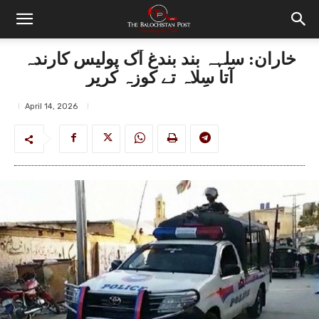
خاران: سلہہ بند بندغ آک پولیس کارندہ
آتا سِلاہ تے کوزہ کریر
April 14, 2026