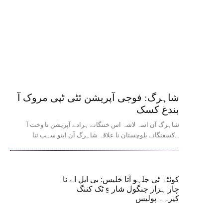
شاہرگ: فوجی آپریشن ئٹی ٹپی مروک آ
بندغ کسک
شاہرگ آن اسہ لاشہ اس خننگانے ہرادے آپریشن نا وخت آ
کسفنگانے بلوچستان نا علاقہ شاہرگ آن اینو سہب ئنا...
کوئٹہ ٹی جلہو آتا خلیس: بی ایل اے نا
چار ہزار جنگول شار ءِ ٹک کننگ
کیرہ۔ پولیس