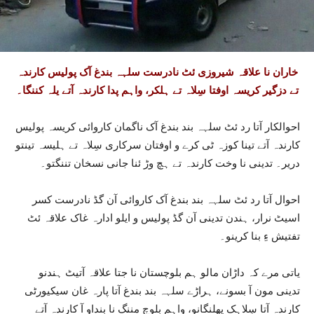
خاران نا علاقہ شیروزی ئٹ نادرست سلہہ بندغ آک پولیس کارندہ
تے دزگیر کریسہ اوفتا سِلاہ تے ہلکر، واہم پدا کارندہ آتے یلہ کننگا۔
احوالکار آتا رد ئٹ سلہہ بند بندغ آک ناگمان کاروائی کریسہ پولیس
کارندہ آتے تینا کوزہ ٹی کرے و اوفتان سرکاری سِلاہ تے ہلیسہ تینتو
دریر۔ تدینی نا وخت کارندہ تے ہچ وڑ ئنا جانی نسخان تننگتو۔
احوال آتا رد ئٹ سلہہ بند بندغ آک کاروائی آن گڈ نادرست کسر
اسیٹ نرار، ہندن تدینی آن گڈ پولیس و ایلو ادارہ غاک علاقہ ئٹ
تفتیش ءِ بنا کرینو۔
یاتی مرے کہ داڑان مالو ہم بلوچستان نا جتا علاقہ آتیٹ ہندنو
تدینی مون آ بسونے، ہراڑے سلہہ بند بندغ آتا پارہ غان سیکیورٹی
کارندہ آتا سِلاہک پھلنگانو، واہم بلوچ مننگ نا بنداو آ کارندہ آتے