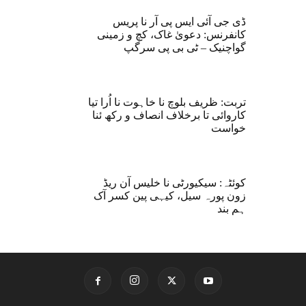
ڈی جی آئی ایس پی آر نا پریس
کانفرنس: دعویٰ غاک، کچ و زمینی
گواچنیک – ٹی بی پی سرگپ
تربت: ظریف بلوچ نا خاہوت نا اُرا تیا
کاروائی تا برخلاف انصاف و رکھ ئنا
خواست
کوئٹہ: سیکیورٹی نا خلیس آن ریڈ
زون پورہ سیل، کیہی پین کسر آک
ہم بند