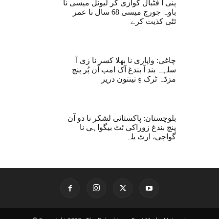
پنی آ فٹبال گوازی گر لیونل میسی نا
باوہ جورج میسی 68 سال نا عمر
ئٹی کذیت کرے
چاغی: واپاری نا بھلا کسر نا زی آ
سلہہ بند آ بندغ آک امب آن پُر پنچ
مزڈہ ٹرک ءِ تینتون دریر
بلوچستان: پاکستانی لشکر نا دو آن
پنچ بندغ زوراکی ئٹ بیگواہی نا
گواچی، ارٹ یلہ