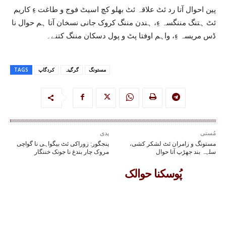
پین احوال آتا رد ئٹ علاقہ ئٹ بھلو کچ اسیٹ فوج و طاغت ءِ کاریم
ئٹ ہتنگ مننگسہ ءِ، ہندن مننگ کروک جانی نسخان آتا ہم حوال نا
ڈس مریسہ ءِ، واہم اوفتا پٹ و پول دسکان مننگ کتنے۔
مستونگ
گرگینہ
کردگاپ
TAGS
مُستی
پدی
مستونگ و زامران ئٹ لشکر کشی،
پنجگور: زوراکی ئٹ بیگواہی نا گواچی
سلہہ بند جھڑپ آتا حوال
مروک چار بندغ نا جونک خننگار
پُوسکنا حوالک