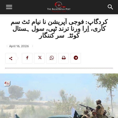
کردگاپ: فوجی آپریشن نا نیام ئٹ سم
کاری، اِرا ورنا ترند ٹپی، سول ہستال
کوئٹہ سر کننگار
April 16, 2026