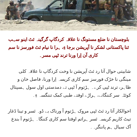
بلوچستان نا ضلع مستونگ نا علاقہ کردگاپ گرگینہ ئٹ اینو سہب
ئنا پاکستانی لشکر نا آپریشن برجا ءِ، ہرا نا نیام ئٹ فورسز نا سم
کاری آن اِرا ورنا ترند ٹپی مسر۔
شابیتی حوال آتا رد ئٹ آپریشن نا وخت کردگاپ نا علاقہ کلی
مینگی نا خڑک فورسز سم کاری کریسہ اِرا ورنا، فاصل خان و
ظاہر، ترند ٹپی کرے۔ ہڑتوم آ ٹپی تے دمدستی اول سول ہسپتال
کوئٹہ سر کننگانے، ہراڑے اوفتے طبی کمک تننگسہ ءِ۔
احوالکار آتا رد ئٹ ٹپی مروک ہڑتوم آ ورناک بے ڈوہ ئسر و تینا ڈغار
تیٹ کاریم کریسہ ئسر ہراتم اوفتا سم کاری کننگا۔ ہڑتوم آ بندع
آک سیال ہم پاننگرہ۔