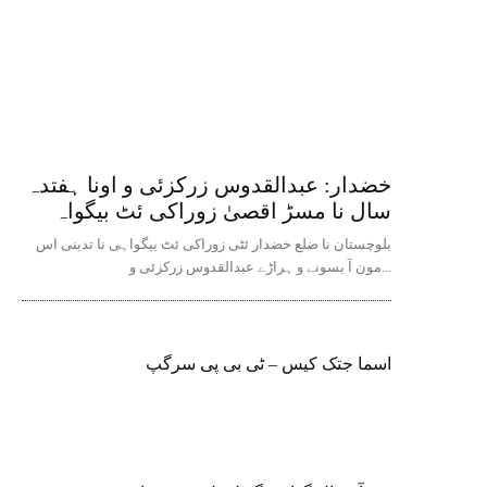
خضدار: عبدالقدوس زرکزئی و اونا ہفتدہ
سال نا مسڑ اقصیٰ زوراکی ئٹ بیگواہ
بلوچستان نا ضلع خضدار ئٹی زوراکی ئٹ بیگواہی نا تدینی اس
مون آ بسونے و ہراڑے عبدالقدوس زرکزئی و...
اسما جتک کیس – ٹی بی پی سرگپ