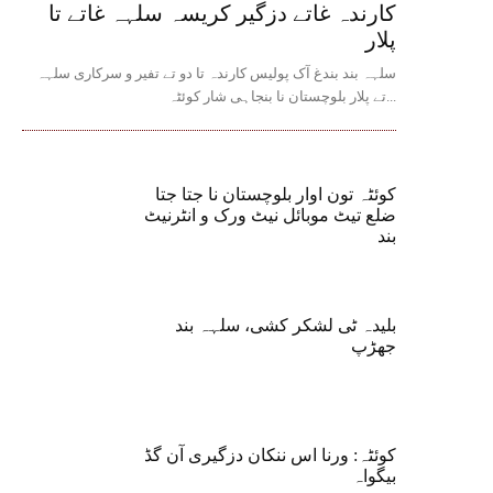
کارندہ غاتے دزگیر کریسہ سلہہ غاتے تا
پلار
سلہہ بند بندغ آک پولیس کارندہ تا دو تے تفیر و سرکاری سلہہ
تے پلار بلوچستان نا بنجاہی شار کوئٹہ...
کوئٹہ تون اوار بلوچستان نا جتا جتا
ضلع تیٹ موبائل نیٹ ورک و انٹرنیٹ
بند
بلیدہ ٹی لشکر کشی، سلہہ بند
جھڑپ
کوئٹہ: ورنا اس ننکان دزگیری آن گڈ
بیگواہ