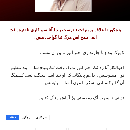
پنجگور نا علاقہ پروم ئٹ نادرست بندغ آتا سم کاری نا نتیجہ ئٹ
اسہ بندغ اس مرگ ئنا گواچی مس۔
کہوک بندغ نا چاہنداری اختر انور نا پن آن مسنے۔
احوالکار آتا رد ئٹ اختر انور تدوک وخت ئٹ بلوچ سلہہ بند تنظیم
تون مسوسس۔ داہم پاننگانے کہ او تینا اسہ سنگت ئسے کسفنگ
آن گڈ پاکستانی لشکر نا مون آ سلہہ بٹیسس۔
تدینی نا سوب آک دمدستی وڑ آ پاش مننگ کتنو۔
سم کاری
پنجگور
TAGS