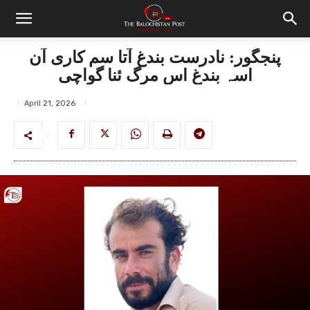
پنجگور: نادرست بندغ آتا سم کاری آن
اسہ بندغ اس مرگ ئنا گواچی
April 21, 2026