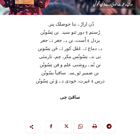
دُن اراڑے ننا حوصلک پنرہ
رُستم ءِ دور ئتو سینہ نن تِسّونُن
بزدل ءِ اُست، نن بے جغر تے جغر
بے دماغ ئے عَقَل کور ئے خَن تِسّونن
نی ننے تِسّونُس مکر، چم، تارمئی
نن نُمے روشنی علم و فن تِسُونُن
نن ضمیر ٹوہِسہ ساقیآ بسّونُن
درس ءِ غیرت، خودی دے ؤ نَن تِسّونُن
ساقیٓ جی