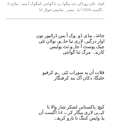
کوئٹہ غان زوراکی ئٹ بیگواہی نا گواچی کننگوک آ مسہ نیاڑی 6
اگست 2026 آ یلہ مسر۔ شابیتی حوال اتا...
چاغئے مڈی ڈوہوک آ بس ڈرائیور تون
اوار دزگیر، لاری تیا جلہو، بولان ئٹی
چیک پوسٹ آ جلہو ئٹ پولیس
کارندہ مرگ ئنا گواچی
قلات آن پد سوراب ئٹی ہم کرفیو
خلنگا، دکان آک بند کرفنگار
کیچ: پاکستانی لشکر شار والا تا
کیہی لاری بیگار کرے، 14 اگست آن
پڈ واپس کننگ نا بارو کریفے