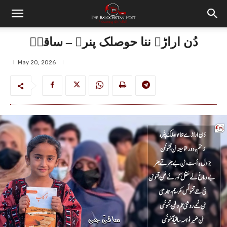
دُن اراڑے ننا حوصلک پنرہ – ساقیؔ
May 20, 2026