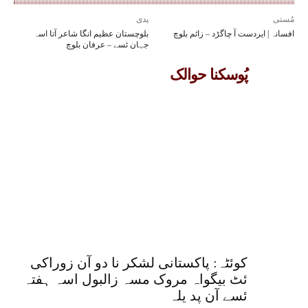
مُستی
پدی
افسانہ | ایردست آ چاگڑد – زائم بلوچ
بلوچستان عظیم انگا شاعر آتا اسہ
جہان ئسے – عرفان بلوچ
پُوسکنا حوالک
کوئٹہ: پاکستانی لشکر نا دو آن زوراکی
ئٹ بیگواہ مروک مسہ زالبول اسہ ہفتہ
ئسے آن پد یلہ