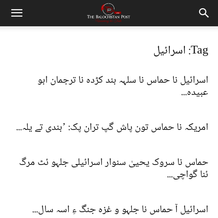
Tag: اسرائیل
اسرائیل نا حماس نا سلہہ بند کڑدہ نا ترجمان ابو
عبیدہ...
امریکہ نا حماس تون پاش گپ تران پک: ’بندی تے یلہ...
حماس نا سروک یحییٰ سنوار اسرائیلی جلہو ئٹ مرگ
ئنا گواچی...
اسرائیل آ حماس نا جلہو و غزہ جنگ ءِ اسہ سال...