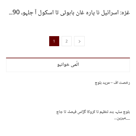
غزہ: اسرائیل نا پارہ غان باہوٹی تا اسکول آ جلہو، 90...
1
2
الّمی خوانبو
رخصت اف – مرید بلوچ
بلوچ سلہہ بند تنظیم تا کروکا گڑاس فیصلہ تا جاچ
__میرین...