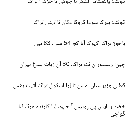
کوئٹہ: پاکستانی لشکر نا چوکی نا خڑک آ تراک
کوئٹہ: بیرک سودا کروکا دکان نا تہٹی تراک
باجوڑ تراک: کہوک آتا کچ 54 مس، 83 ٹپی
چین: ریستوران ئٹ تراک، 30 آن زیات بندغ بیران
قطبی وزیرستان: مسن تا اِرا اسکول تراک آتیٹ بھس
خضدار: ایس پی پولیس آ جلہو، اِرا کارندہ مرگ ئنا
گواچی