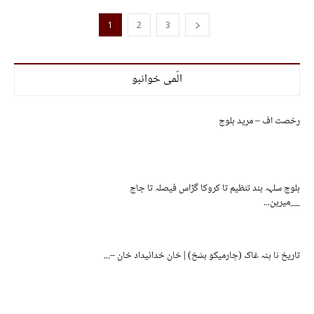
1
2
3
الّمی خوانبو
رخصت اف – مرید بلوچ
بلوچ سلہہ بند تنظیم تا کروکا گڑاس فیصلہ تا جاچ
__میرین...
تاریخ نا پنہ غاک (چارمیکو بشخ) | خان خدائیداد خان –...