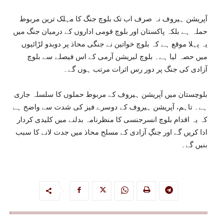
آپریشن ہیروف نہ صرف اب تک بلوچ جنگ کا مہلک ترین مربوط
حملہ ہے بلکہ پاکستان اور بلوچ قومی اداروں کے درمیان جنگ میں
یہ پہلا موقع ہے کہ بلوچ خواتین نے جنگی محاذ پر دوبدو لڑائیوں
میں حصہ لیا ہے۔ بلوچ لبریشن آرمی کے اس فیصلے سے بلوچ
آزادی کی جنگ پر دور رس اثرات مرتب ہوں گے۔
بلوچستان میں آپریشن ہیروف کے مربوط حملوں کا سلسلہ جاری
ہے۔ تاہم، آپریشن ہیروف کے دوسرے فیز کی شدت سے واضح ہے
کہ یہ اقدام بلوچ انسرجنسی کا منظرنامہ بدلنے میں کلیدی کردار
ادا کریں گے اور جنگِ آزادی کے مسلح محاذ میں جدت لانے کا سبب
بنیں گے۔