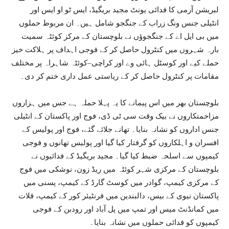
لبریشن آرمی کا فدائی یونٹ مجید بریگیڈ، ایس ٹو او ایس اور
انٹیلی جنس ونگ زراب کے جنگجو شامل ہیں۔ ان مربوط حملوں
میں بی ایل اے کے جنگجوؤں نے بلوچستان کے مرکز کوئٹہ سمیت
بارہ شہروں میں کنٹرول حاصل کر کے فوجی اہداف پر ہلاکت خیز
حملے کیے اور کوسٹل ہائی وے اور کراچی–کوئٹہ شاہراہ پر مختلف
مقامات پر کنٹرول حاصل کر کے ریاستی عمل داری ختم کر دی۔
بلوچستان بھر میں اس پیمانے کا یہ پہلا حملہ ہے جس میں ہزاروں
مزاحمتکاروں نے بیک وقت سی ٹی ڈی، فوج اور پاکستان کے انٹیلی
جنس اداروں کو نشانہ بنایا۔ تھانے جلائے گئے، فوج اور پولیس کے
افسران و اہلکاروں کو گرفتار کیا گیا اور پولیس تھانوں و فوجی
کیمپوں سے اسلحہ ضبط کیا گیا۔ مجید بریگیڈ کے فدائیوں نے
بلوچستان کے مرکزی شہر کوئٹہ میں ریڈ زون، نوشکی میں فوج
کے مرکزی کیمپ، گوادر میں کوسٹ گارڈ کے کیمپ، پسنی میں
پاکستان نیوی کے بیس، دالبندین میں فرنٹیئر کور کے کیمپ، قلات
میں کمانڈنٹ میس اور تمپ میں پل آباد اور رودبن کے فوجی
کیمپوں کو فدائی حملوں میں نشانہ بنایا۔