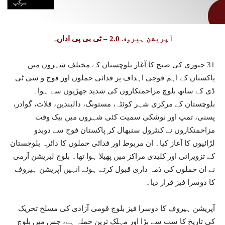
آپریشن ہیروف 2.0 – ٹی بی پی اداریہ
31 جنوری کی صبح کا آغاز بلوچستان کے مختلف شہروں میں
پاکستان کے اہم فوجی اہداف پر فدائی حملوں اور فوج و سی ٹی
ڈی کے ساتھ بلوچ مزاحمتکاروں کی شدید جھڑپوں سے ہوا۔
بلوچستان کے مرکزی شہر کوئٹہ، مستونگ، دالبندین، قلات، گوادر،
پسنی، تمپ اور نوشکی سمیت کئی شہروں میں بیک وقت
مزاحمتکاروں نے کنٹرول سنبھال کر پاکستان فوج سے دوبدو
لڑائیوں کا آغاز کیا۔ ان مربوط اور فدائی حملوں کا دائرہ بلوچستان
کے تزویراتی اور کلیدی مراکز میں پھیلا ہوا تھا۔ بلوچ لبریشن آرمی
نے ان حملوں کی ذمہ داری قبول کرتے ہوئے انہیں آپریشن ہیروف
کا دوسرا فیز قرار دیا۔
آپریشن ہیروف کا دوسرا فیز بلوچ قومی آزادی کی مسلح تحریک
کی تاریخ کا سب سے بڑا اور مہلک ترین حملہ ہے، جس میں بلوچ