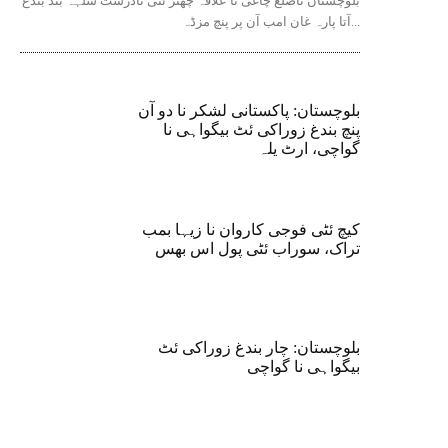
بلوچستان ناضلع چاغی نا علاقہ چھتر ئٹی نادرست سلہہ بند بندغ
آتا پارہ غان امب آن پر پنچ مزڈہ...
بلوچستان: پاکستانی لشکر نا دو آن
پنچ بندغ زوراکی ئٹ بیگواہی نا
گواچی، ارٹ یلہ
کیچ ئٹی فوجی کاروان نا زیہا بمب
تراک، سوراب ئٹی پول اس بھس
بلوچستان: چار بندغ زوراکی ئٹ
بیگواہی نا گواچی