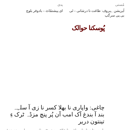
مُستی
پدی
آپریشن ہیروف: طاغت نا درشانی – ٹی
ای پیشتمّاٹ – بادوفر بلوچ
بی پی سرگپ
پُوسکنا حوالک
چاغی: واپاری نا بھلا کسر نا زی آ سلہہ
بند آ بندغ آک امب آن پُر پنچ مزڈہ ٹرک ءِ
تینتون دریر