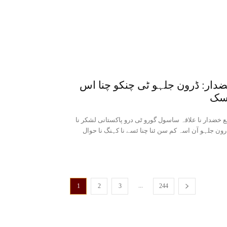
دار: ڈرون جلہو ٹی چنکو چنا اس
سک
 خضدار نا علاقہ ساسول گورو ٹی درو پاکستانی لشکر نا
...
1
2
3
244