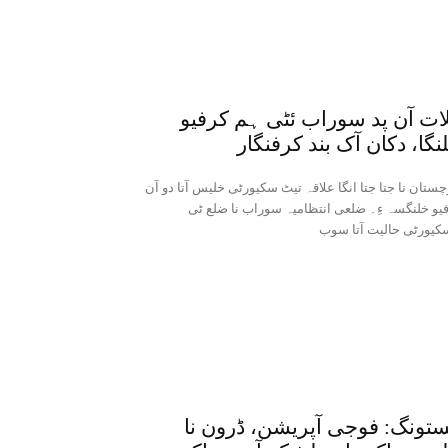
ات آن پد سوراب ئٹی ہم کرفیو
نگا، دکان آک بند کرفنگار
چستان نا جتا جتا انگا علاقہ تیٹ سکیورٹی خلیس آتا دو آن
یو خلنگسہ ءِ۔ ضلعی انتظامیہ سوراب نا ضلع ٹی
تونگ: فوجی آپریشن، ڈرون نا