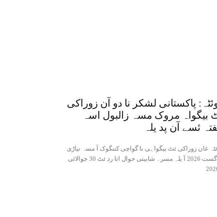
ئٹہ: پاکستانی لشکر نا دو آن زوراکی
 بیگواہ مروک مسہ زالبول اسہ
تہ ئسے آن پد یلہ
ٹہ غان زوراکی ئٹ بیگواہی نا گواچی کننگوک آ مسہ نیاڑی
6 اگست 2026 آ یلہ مسر۔ شابیتی حوال اتا رد ئٹ 30 جوالائی