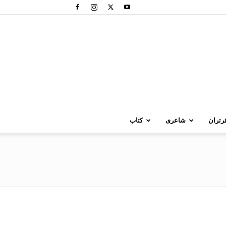
رتران
شاعری
کتاب