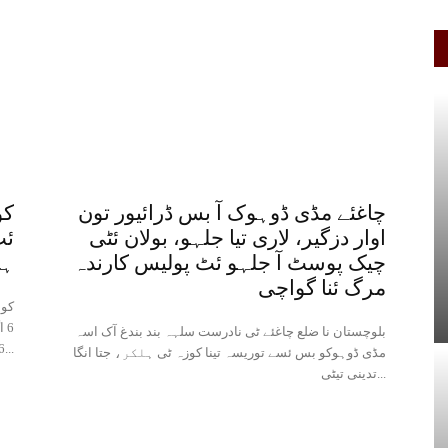
چاغئے مڈی ڈوہوک آ بس ڈرائیور تون
کو
اوار دزگیر، لاری تیا جلہو، بولان ئٹی
ئٹ
چیک پوسٹ آ جلہو ئٹ پولیس کارندہ
ہف
مرگ ئنا گواچی
کوئ
بلوچستان نا ضلع چاغئے ٹی نادرست سلہہ بند بندغ آک اسہ
2026...
مڈی ڈوہوکو بس ئسے توریسہ تینا کوزہ ٹی ہلکر، جتا انگا
تدینی تیٹی...