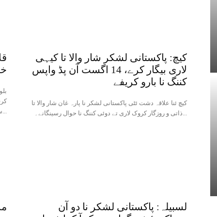
کیچ: پاکستانی لشکر شار والا تا کیہی
قل
لاری بیگار کرے، 14 اگست آن پڈ واپس
خل
کننگ نا بارو کریفے
بلو
کرف
کیچ ئنا علاقہ دشت ئٹی پاکستانی لشکر نا پارہ غان شار والا تا
سکیورٹی حالیت آتا سوب...
ذاتی و روزگار کروک لاری تے دوئی کننگ نا حوال رسینگانے۔...
لسبیلہ: پاکستانی لشکر نا دو آن
مس