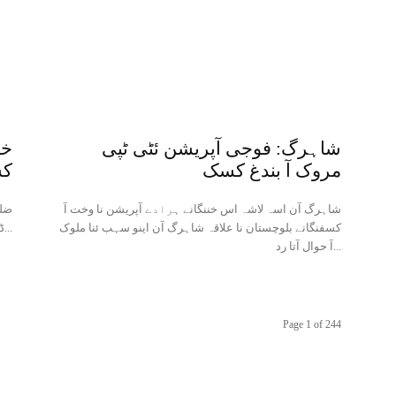
شاہرگ: فوجی آپریشن ئٹی ٹپی
خض
مروک آ بندغ کسک
ک
شاہرگ آن اسہ لاشہ اس خننگانے ہرادے آپریشن نا وخت آ
ضلع
کسفنگانے بلوچستان نا علاقہ شاہرگ آن اینو سہب ئنا ملوک
ڈرون جلہو آن اسہ کم سن ئنا چنا ئسے نا کہنگ نا حوال...
آ حوال آتا رد...
Page 1 of 244