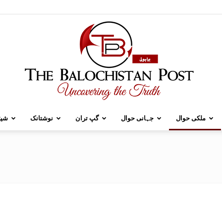
ملکی حوال
جہانی حوال
گپ تران
نوشتانک
شیئ
TBP
Brahui