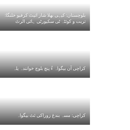
بلوچستان: کیہی بھلا شار اتیٹ کرفیو خلنگا:
تربت و کوئٹہ ٹی سکیورٹی ہائی الرٹ
کراچی آن بیگواہ ءُ پنچ بلوچ خوانندہ یلہ
کراچی: مسہ بندغ زوراکی ئٹ بیگواہ