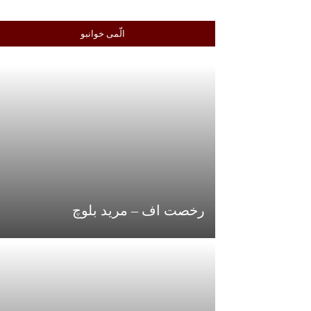
الّمی خوانبو
رخصت اف – مرید بلوچ