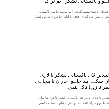
ہو و پاکستانی لشکر آ بم تراک
چستان نا ضلع مستونگ ئٹی اینو سہب ئنا سے پاکستانی
ر آپریشن ئٹی گٹ ءِ، علاقہ نا آباتی تیا ڈرون جلہو و لشکر
لبندین ئٹی پاکستانی لشکر نا لاری
ان سکہہ بند جلہو، خاران نا بنجاہی
ر نا زیہا ناکہ بندی
بندین نا علاقہ چہتر ئٹی پاکستانی لشکر نا لاری تیا سلہہ