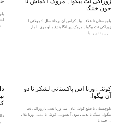
زوراکی ئٹ بیگواہ مروک آ کماش نا
جل
جون خننگا
بلو
لشک
بلوچستان نا علاقہ بیلہ کراس آن برجاء سال 9 جولائی آ
نا...
زوراکی ئٹ بیگواہ مروک پیر انگا بندغ مالو مری نا مار
ہیبتان، بیلہ...
کوئٹہ: ورنا اس پاکستانی لشکر نا دو
دا
آن بیگواہ
تی
کس
بلوچستان نا ضلع کوئٹہ غان اسہ ورنا ئسے نا زوراکی ئٹ
بیگواہ مننگ نا تدینی مون آ بسونے۔ کوئٹہ نا ہندی ورنا بلال
دال
احمد نا...
بند جلہو و خاران ئٹی البت و پتکن نا نیام نا بنجاہی کسر...