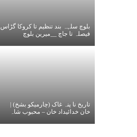
بلوچ سلہہ بند تنظیم تا کروکا گڑاس
فیصلہ تا جاچ __میرین بلوچ
تاریخ نا پنہ غاک (چارمیکو بشخ) |
خان خدائیداد خان – محبوب شاہ